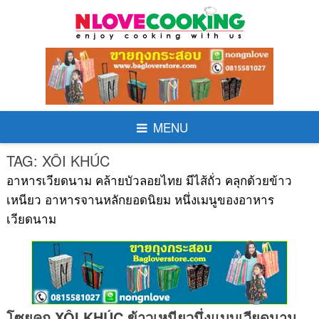
Skip
to
content
MENU
TAG:
XÔI KHÚC
อาหารเวียดนาม คล้ายบัวลอยไทย มีไส้ถั่ว คลุกด้วยข้าว
เหนียว อาหารจานหลักยอดนิยม หนึ่งเมนูของอาหาร
เวียดนาม
โซยคุก XÔI KHÚC ข้าวเหนียวนึ่งแบบเวียดนาม