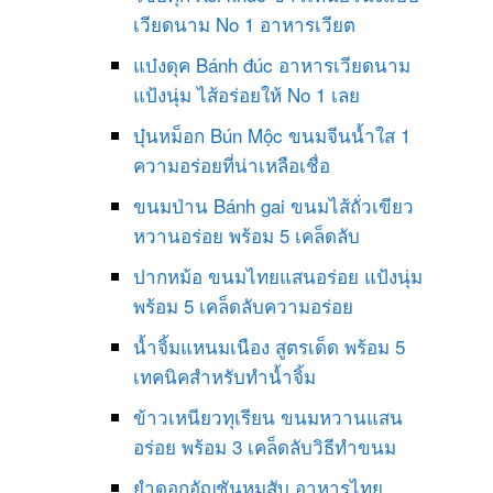
เวียดนาม No 1 อาหารเวียต
แบ๋งดุค Bánh đúc อาหารเวียดนาม
แป้งนุ่ม ไส้อร่อยให้ No 1 เลย
บุ๋นหม็อก Bún Mộc ขนมจีนน้ำใส 1
ความอร่อยที่น่าเหลือเชื่อ
ขนมป่าน Bánh gai ขนมไส้ถั่วเขียว
หวานอร่อย พร้อม 5 เคล็ดลับ
ปากหม้อ ขนมไทยแสนอร่อย แป้งนุ่ม
พร้อม 5 เคล็ดลับความอร่อย
น้ำจิ้มแหนมเนือง สูตรเด็ด พร้อม 5
เทคนิคสำหรับทำน้ำจิ้ม
ข้าวเหนียวทุเรียน ขนมหวานแสน
อร่อย พร้อม 3 เคล็ดลับวิธีทำขนม
ยำดอกอัญชันหมูสับ อาหารไทย