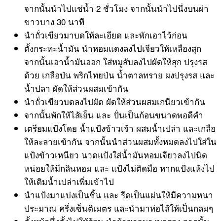
จากนั้นนำไปแช่น้ำ 2 ชั่วโมง จากนั้นนำไปนึ่งบนผ่า
ขาวบาง 30 นาที
นำถั่วเขียวมาบดให้ละเอียด และพักเอาไว้ก่อน
ตั้งกระทะน้ำมัน นำหอมแดงลงไปเจียวให้เหลืองสุก
จากนั้นเอาน้ำมันออก ใส่หมูสับลงไปผัดให้สุก ปรุงรส
ด้วย เกลือป่น พริกไทยป่น น้ำตาลทราย ผงปรุงรส และ
น้ำปลา ผัดให้ส่วนผสมเข้ากัน
นำถั่วเขียวบดลงไปผัด ผัดให้ส่วนผสมเกนียวเข้ากัน
จากนั้นพักให้ไส้เย็น และ ปั่นเป็นก้อนขนาดพอดีคำ
เตรียมแป้งโดย น้ำแป้งข้าวเจ้า ผสมน้ำเปล่า และเกลือ
ให้ละลายเข้ากัน จากนั้นนำส่วนผสมทั้งหมดลงไปใส่ใน
แป้งข้าวเหนียว นวดแป้งใส่น้ำมันหอมเจียวลงไปนิด
หน่อยให้มีกลินหอม และ แป้งไม่ติดมือ หากแป้งแห้งไป
ให้เติมน้ำเปล่าเพิ่มเข้าไป
นำแป้งมาแบ่งเป็นชิ้น และ รีดเป็นแผ่นให้มีความหนา
ประมาณ ครึ่งเซ็นติเมตร และนำมาห่อไส้ให้เป็นกลมๆ