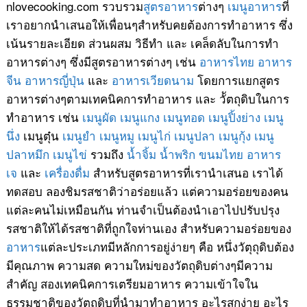
nlovecooking.com รวบรวม
สูตรอาหาร
ต่างๆ
เมนูอาหาร
ที่
เราอยากนำเสนอให้เพื่อนๆสำหรับคยต้องการทำอาหาร ซึ่ง
เน้นรายละเอียด ส่วนผสม วิธีทำ และ เคล็ดลับในการทำ
อาหารต่างๆ ซึ่งมีสูตรอาหารต่างๆ เช่น
อาหารไทย
อาหาร
จีน
อาหารญี่ปุ่น
และ
อาหารเวียดนาม
โดยการแยกสูตร
อาหารต่างๆตามเทคนิคการทำอาหาร และ วััตถุดิบในการ
ทำอาหาร เช่น
เมนูผัด
เมนูแกง
เมนูทอด
เมนูปิ้งย่าง
เมนู
นึ่ง
เมนูตุ๋น
เมนูยำ
เมนูหมู
เมนูไก่
เมนูปลา
เมนูกุ้ง
เมนู
ปลาหมึก
เมนูไข่
รวมถึง
น้ำจิ้ม
น้ำพริก
ขนมไทย
อาหาร
เจ
และ
เครื่องดื่ม
สำหรับสูตรอาหารที่เรานำเสนอ เราได้
ทดสอบ ลองชิมรสชาติว่าอร่อยแล้ว แต่ความอร่อยของคน
แต่ละคนไม่เหมือนกัน ท่านจำเป็นต้องนำเอาไปปรับปรุง
รสชาติให้ได้รสชาติที่ถูกใจท่านเอง สำหรับความอร่อยของ
อาหาร
แต่ละประเภทมีหลักการอยู่ง่ายๆ คือ หนึ่งวัตุถุดิบต้อง
มีคุณภาพ ความสด ความใหม่ของวัตถุดิบต่างๆมีความ
สำคัญ สองเทคนิคการเตรียมอาหาร ความเข้าใจใน
ธรรมชาติของวัตถุดิบที่นำมาทำอาหาร อะไรสุกง่าย อะไร