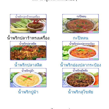
น้ำพริกปลาร้าทรงเครื่อง
กะปิหลน
น้ำพริกปลาสลิด
น้ำพริกอ่องปลากระป๋อง
น้ำพริกปูม้า
น้ำพริกสุโขทัย