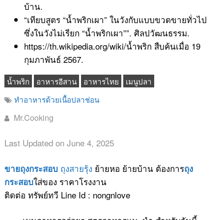
บ้าน.
“เทียบสูตร “น้ำพริกเผา” ในวังกับแบบขวดขายทั่วไป
ซึ่งในวังไม่เรียก “น้ำพริกเผา””. ศิลปวัฒนธรรม.
https://th.wikipedia.org/wiki/น้ำพริก สืบค้นเมื่อ 19
กุมภาพันธ์ 2567.
น้ำพริก
อาหารอีสาน
อาหารไทย
เมนูปลา
ทำอาหารด้วยเนื้อปลาช่อน
Mr.Cooking
Last Updated on June 4, 2025
ถุงสายรุ้ง
ย้ายหอ ย้ายบ้าน ต้องการ
ขายถุงกระสอบ
ถุง
ใส่ของ ราคาโรงงาน
กระสอบ
ติดต่อ ทรัพย์ทวี Line Id : nongnlove