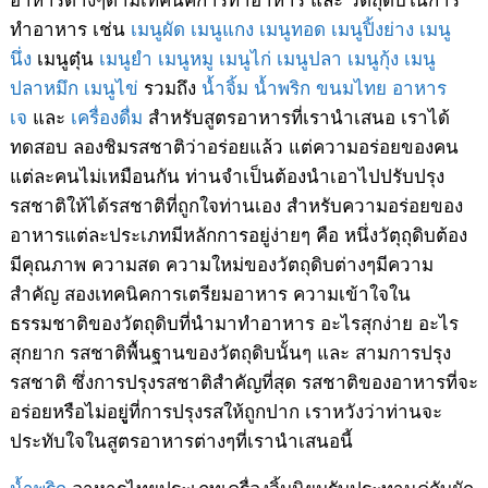
ทำอาหาร เช่น
เมนูผัด
เมนูแกง
เมนูทอด
เมนูปิ้งย่าง
เมนู
นึ่ง
เมนูตุ๋น
เมนูยำ
เมนูหมู
เมนูไก่
เมนูปลา
เมนูกุ้ง
เมนู
ปลาหมึก
เมนูไข่
รวมถึง
น้ำจิ้ม
น้ำพริก
ขนมไทย
อาหาร
เจ
และ
เครื่องดื่ม
สำหรับสูตรอาหารที่เรานำเสนอ เราได้
ทดสอบ ลองชิมรสชาติว่าอร่อยแล้ว แต่ความอร่อยของคน
แต่ละคนไม่เหมือนกัน ท่านจำเป็นต้องนำเอาไปปรับปรุง
รสชาติให้ได้รสชาติที่ถูกใจท่านเอง สำหรับความอร่อยของ
อาหารแต่ละประเภทมีหลักการอยู่ง่ายๆ คือ หนึ่งวัตุถุดิบต้อง
มีคุณภาพ ความสด ความใหม่ของวัตถุดิบต่างๆมีความ
สำคัญ สองเทคนิคการเตรียมอาหาร ความเข้าใจใน
ธรรมชาติของวัตถุดิบที่นำมาทำอาหาร อะไรสุกง่าย อะไร
สุกยาก รสชาติพื้นฐานของวัตถุดิบนั้นๆ และ สามการปรุง
รสชาติ ซึ่งการปรุงรสชาติสำคัญที่สุด รสชาติของอาหารที่จะ
อร่อยหรือไม่อยูู่ที่การปรุงรสให้ถูกปาก เราหวังว่าท่านจะ
ประทับใจในสูตรอาหารต่างๆที่เรานำเสนอนี้
น้ำพริก
อาหารไทยประเภทเครื่องจิ้มนิยมรับประทานคู่กับผัก