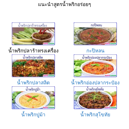
แนะนำสูตรน้ำพริกอร่อยๆ
น้ำพริกปลาร้าทรงเครื่อง
กะปิหลน
น้ำพริกปลาสลิด
น้ำพริกอ่องปลากระป๋อง
น้ำพริกปูม้า
น้ำพริกสุโขทัย