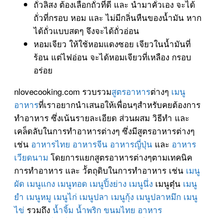
ถั่วลิสง ต้องเลือกถั่วที่ดี และ นำมาคั่วเอง จะได้
ถั่วที่กรอบ หอม และ ไม่มีกลิ่นหืนของน้ำมัน หาก
ได้ถั่วแบบสดๆ จึงจะได้ถั่วอ่อน
หอมเจียว ให้ใช้หอมแดงซอย เจียวในน้ำมันที่
ร้อน แต่ไฟอ่อน จะได้หอมเจียวที่เหลือง กรอบ
อร่อย
nlovecooking.com รวบรวม
สูตรอาหาร
ต่างๆ
เมนู
อาหาร
ที่เราอยากนำเสนอให้เพื่อนๆสำหรับคยต้องการ
ทำอาหาร ซึ่งเน้นรายละเอียด ส่วนผสม วิธีทำ และ
เคล็ดลับในการทำอาหารต่างๆ ซึ่งมีสูตรอาหารต่างๆ
เช่น
อาหารไทย
อาหารจีน
อาหารญี่ปุ่น
และ
อาหาร
เวียดนาม
โดยการแยกสูตรอาหารต่างๆตามเทคนิค
การทำอาหาร และ วััตถุดิบในการทำอาหาร เช่น
เมนู
ผัด
เมนูแกง
เมนูทอด
เมนูปิ้งย่าง
เมนูนึ่ง
เมนูตุ๋น
เมนู
ยำ
เมนูหมู
เมนูไก่
เมนูปลา
เมนูกุ้ง
เมนูปลาหมึก
เมนู
ไข่
รวมถึง
น้ำจิ้ม
น้ำพริก
ขนมไทย
อาหาร