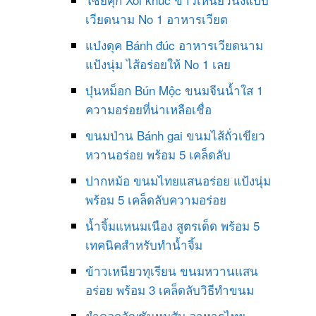
เวียดนาม No 1 อาหารเวียต
แบ๋งดุค Bánh đúc อาหารเวียดนาม
แป้งนุ่ม ไส้อร่อยให้ No 1 เลย
บุ๋นหม็อก Bún Mộc ขนมจีนน้ำใส 1
ความอร่อยที่น่าเหลือเชื่อ
ขนมป่าน Bánh gai ขนมไส้ถั่วเขียว
หวานอร่อย พร้อม 5 เคล็ดลับ
ปากหม้อ ขนมไทยแสนอร่อย แป้งนุ่ม
พร้อม 5 เคล็ดลับความอร่อย
น้ำจิ้มแหนมเนือง สูตรเด็ด พร้อม 5
เทคนิคสำหรับทำน้ำจิ้ม
ข้าวเหนียวทุเรียน ขนมหวานแสน
อร่อย พร้อม 3 เคล็ดลับวิธีทำขนม
ยำดอกอัญชันหมูสับ อาหารไทย