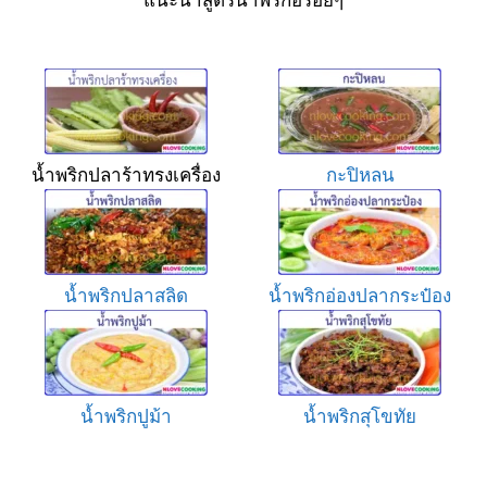
น้ำพริกปลาร้าทรงเครื่อง
กะปิหลน
น้ำพริกปลาสลิด
น้ำพริกอ่องปลากระป๋อง
น้ำพริกปูม้า
น้ำพริกสุโขทัย