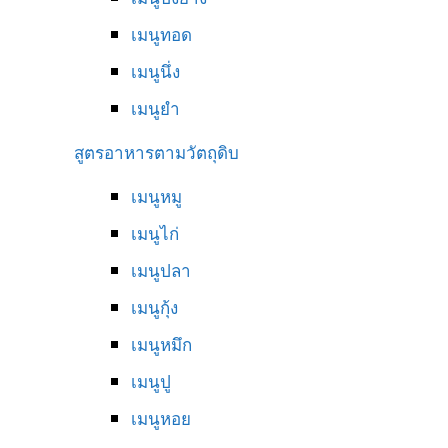
เมนูทอด
เมนูนึ่ง
เมนูยำ
สูตรอาหารตามวัตถุดิบ
เมนูหมู
เมนูไก่
เมนูปลา
เมนูกุ้ง
เมนูหมึก
เมนูปู
เมนูหอย