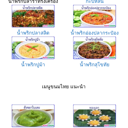
น้ำพริกปลาร้าทรงเครื่อง
กะปิหลน
น้ำพริกปลาสลิด
น้ำพริกอ่องปลากระป๋อง
น้ำพริกปูม้า
น้ำพริกสุโขทัย
เมนูขนมไทย แนะนำ