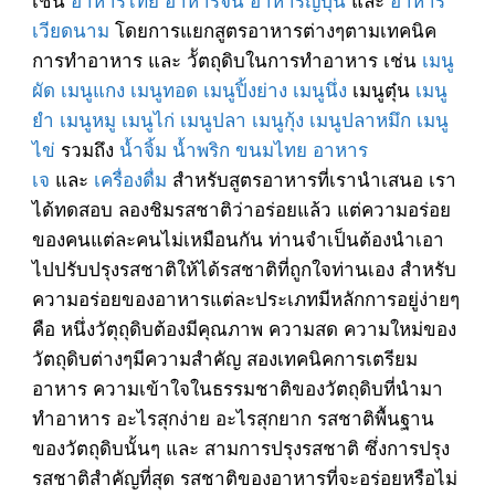
เวียดนาม
โดยการแยกสูตรอาหารต่างๆตามเทคนิค
การทำอาหาร และ วััตถุดิบในการทำอาหาร เช่น
เมนู
ผัด
เมนูแกง
เมนูทอด
เมนูปิ้งย่าง
เมนูนึ่ง
เมนูตุ๋น
เมนู
ยำ
เมนูหมู
เมนูไก่
เมนูปลา
เมนูกุ้ง
เมนูปลาหมึก
เมนู
ไข่
รวมถึง
น้ำจิ้ม
น้ำพริก
ขนมไทย
อาหาร
เจ
และ
เครื่องดื่ม
สำหรับสูตรอาหารที่เรานำเสนอ เรา
ได้ทดสอบ ลองชิมรสชาติว่าอร่อยแล้ว แต่ความอร่อย
ของคนแต่ละคนไม่เหมือนกัน ท่านจำเป็นต้องนำเอา
ไปปรับปรุงรสชาติให้ได้รสชาติที่ถูกใจท่านเอง สำหรับ
ความอร่อยของอาหารแต่ละประเภทมีหลักการอยู่ง่ายๆ
คือ หนึ่งวัตุถุดิบต้องมีคุณภาพ ความสด ความใหม่ของ
วัตถุดิบต่างๆมีความสำคัญ สองเทคนิคการเตรียม
อาหาร ความเข้าใจในธรรมชาติของวัตถุดิบที่นำมา
ทำอาหาร อะไรสุกง่าย อะไรสุกยาก รสชาติพื้นฐาน
ของวัตถุดิบนั้นๆ และ สามการปรุงรสชาติ ซึ่งการปรุง
รสชาติสำคัญที่สุด รสชาติของอาหารที่จะอร่อยหรือไม่