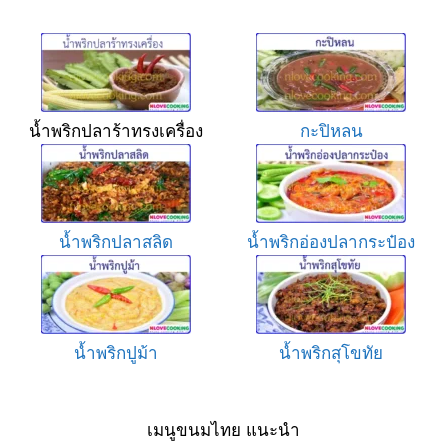
น้ำพริกปลาร้าทรงเครื่อง
กะปิหลน
น้ำพริกปลาสลิด
น้ำพริกอ่องปลากระป๋อง
น้ำพริกปูม้า
น้ำพริกสุโขทัย
เมนูขนมไทย แนะนำ