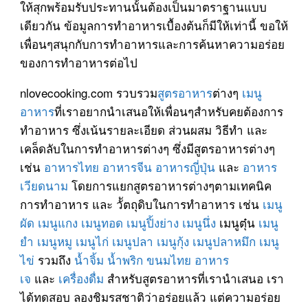
ให้สุกพร้อมรับประทานนั้นต้องเป็นมาตราฐานแบบ
เดียวกัน ข้อมูลการทำอาหารเบื้องต้นก็มีให้เท่านี้ ขอให้
เพื่อนๆสนุกกับการทำอาหารและการค้นหาความอร่อย
ของการทำอาหารต่อไป
nlovecooking.com รวบรวม
สูตรอาหาร
ต่างๆ
เมนู
อาหาร
ที่เราอยากนำเสนอให้เพื่อนๆสำหรับคยต้องการ
ทำอาหาร ซึ่งเน้นรายละเอียด ส่วนผสม วิธีทำ และ
เคล็ดลับในการทำอาหารต่างๆ ซึ่งมีสูตรอาหารต่างๆ
เช่น
อาหารไทย
อาหารจีน
อาหารญี่ปุ่น
และ
อาหาร
เวียดนาม
โดยการแยกสูตรอาหารต่างๆตามเทคนิค
การทำอาหาร และ วััตถุดิบในการทำอาหาร เช่น
เมนู
ผัด
เมนูแกง
เมนูทอด
เมนูปิ้งย่าง
เมนูนึ่ง
เมนูตุ๋น
เมนู
ยำ
เมนูหมู
เมนูไก่
เมนูปลา
เมนูกุ้ง
เมนูปลาหมึก
เมนู
ไข่
รวมถึง
น้ำจิ้ม
น้ำพริก
ขนมไทย
อาหาร
เจ
และ
เครื่องดื่ม
สำหรับสูตรอาหารที่เรานำเสนอ เรา
ได้ทดสอบ ลองชิมรสชาติว่าอร่อยแล้ว แต่ความอร่อย