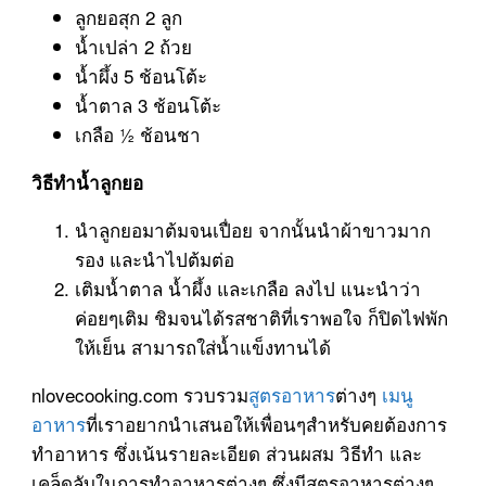
ลูกยอสุก 2 ลูก
น้ำเปล่า 2 ถ้วย
น้ำผึ้ง 5 ช้อนโต้ะ
น้ำตาล 3 ช้อนโต้ะ
เกลือ ½ ช้อนชา
วิธีทำน้ำลูกยอ
นำลูกยอมาต้มจนเปื่อย จากนั้นนำผ้าขาวมาก
รอง และนำไปต้มต่อ
เติมน้ำตาล น้ำผึ้ง และเกลือ ลงไป แนะนำว่า
ค่อยๆเติม ชิมจนได้รสชาติที่เราพอใจ ก็ปิดไฟพัก
ให้เย็น สามารถใส่น้ำแข็งทานได้
nlovecooking.com รวบรวม
สูตรอาหาร
ต่างๆ
เมนู
อาหาร
ที่เราอยากนำเสนอให้เพื่อนๆสำหรับคยต้องการ
ทำอาหาร ซึ่งเน้นรายละเอียด ส่วนผสม วิธีทำ และ
เคล็ดลับในการทำอาหารต่างๆ ซึ่งมีสูตรอาหารต่างๆ