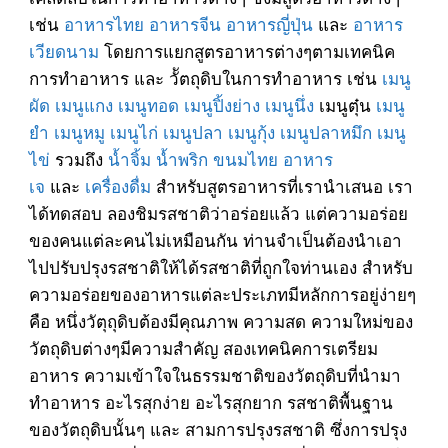
เช่น
อาหารไทย
อาหารจีน
อาหารญี่ปุ่น
และ
อาหาร
เวียดนาม
โดยการแยกสูตรอาหารต่างๆตามเทคนิค
การทำอาหาร และ วััตถุดิบในการทำอาหาร เช่น
เมนู
ผัด
เมนูแกง
เมนูทอด
เมนูปิ้งย่าง
เมนูนึ่ง
เมนูตุ๋น
เมนู
ยำ
เมนูหมู
เมนูไก่
เมนูปลา
เมนูกุ้ง
เมนูปลาหมึก
เมนู
ไข่
รวมถึง
น้ำจิ้ม
น้ำพริก
ขนมไทย
อาหาร
เจ
และ
เครื่องดื่ม
สำหรับสูตรอาหารที่เรานำเสนอ เรา
ได้ทดสอบ ลองชิมรสชาติว่าอร่อยแล้ว แต่ความอร่อย
ของคนแต่ละคนไม่เหมือนกัน ท่านจำเป็นต้องนำเอา
ไปปรับปรุงรสชาติให้ได้รสชาติที่ถูกใจท่านเอง สำหรับ
ความอร่อยของอาหารแต่ละประเภทมีหลักการอยู่ง่ายๆ
คือ หนึ่งวัตุถุดิบต้องมีคุณภาพ ความสด ความใหม่ของ
วัตถุดิบต่างๆมีความสำคัญ สองเทคนิคการเตรียม
อาหาร ความเข้าใจในธรรมชาติของวัตถุดิบที่นำมา
ทำอาหาร อะไรสุกง่าย อะไรสุกยาก รสชาติพื้นฐาน
ของวัตถุดิบนั้นๆ และ สามการปรุงรสชาติ ซึ่งการปรุง