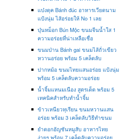
แบ๋งดุค Bánh đúc อาหารเวียดนาม
แป้งนุ่ม ไส้อร่อยให้ No 1 เลย
บุ๋นหม็อก Bún Mộc ขนมจีนน้ำใส 1
ความอร่อยที่น่าเหลือเชื่อ
ขนมป่าน Bánh gai ขนมไส้ถั่วเขียว
หวานอร่อย พร้อม 5 เคล็ดลับ
ปากหม้อ ขนมไทยแสนอร่อย แป้งนุ่ม
พร้อม 5 เคล็ดลับความอร่อย
น้ำจิ้มแหนมเนือง สูตรเด็ด พร้อม 5
เทคนิคสำหรับทำน้ำจิ้ม
ข้าวเหนียวทุเรียน ขนมหวานแสน
อร่อย พร้อม 3 เคล็ดลับวิธีทำขนม
ยำดอกอัญชันหมูสับ อาหารไทย
ง่ายๆ พร้อม 7 เคล็ดลับความอร่อย