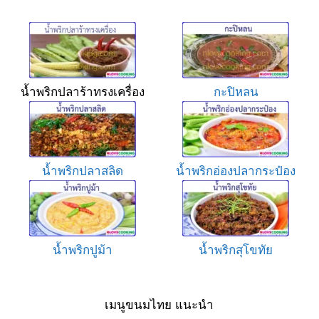
น้ำพริกปลาร้าทรงเครื่อง
กะปิหลน
น้ำพริกปลาสลิด
น้ำพริกอ่องปลากระป๋อง
น้ำพริกปูม้า
น้ำพริกสุโขทัย
เมนูขนมไทย แนะนำ