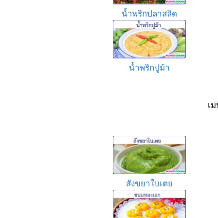
น้ำพริกปลาสลิด
น้ำพริกปูม้า
เม
สังขยาใบเตย