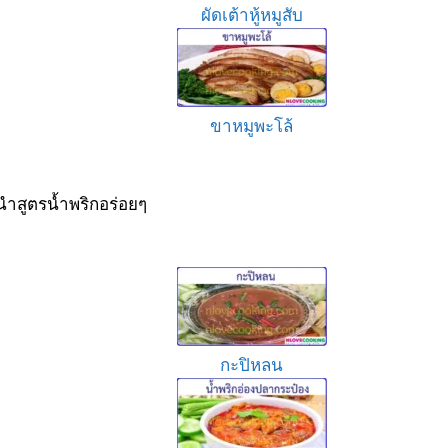
ผัดเต้าหู้หมูสับ
ขาหมูพะโล้
ำสูตรน้ำพริกอร่อยๆ
กะปิหลน