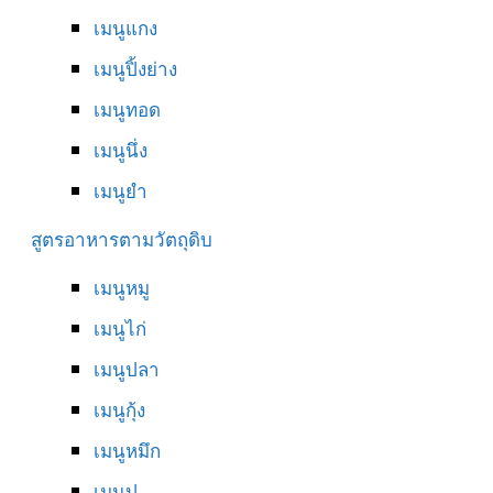
เมนูแกง
เมนูปิ้งย่าง
เมนูทอด
เมนูนึ่ง
เมนูยำ
สูตรอาหารตามวัตถุดิบ
เมนูหมู
เมนูไก่
เมนูปลา
เมนูกุ้ง
เมนูหมึก
เมนูปู