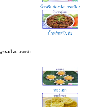
น้ำพริกอ่องปลากระป๋อง
น้ำพริกสุโขทัย
นูขนมไทย แนะนำ
ทองเอก