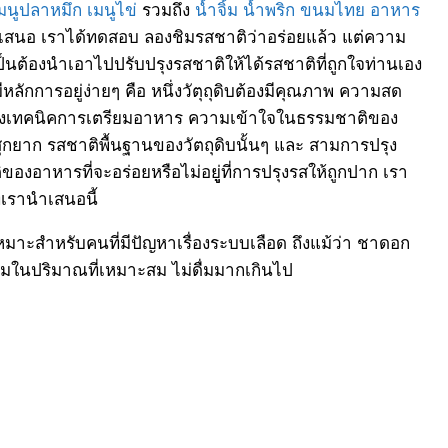
มนูปลาหมึก
เมนูไข่
รวมถึง
น้ำจิ้ม
น้ำพริก
ขนมไทย
อาหาร
เสนอ เราได้ทดสอบ ลองชิมรสชาติว่าอร่อยแล้ว แต่ความ
นต้องนำเอาไปปรับปรุงรสชาติให้ได้รสชาติที่ถูกใจท่านเอง
หลักการอยู่ง่ายๆ คือ หนึ่งวัตุถุดิบต้องมีคุณภาพ ความสด
สองเทคนิคการเตรียมอาหาร ความเข้าใจในธรรมชาติของ
ุกยาก รสชาติพื้นฐานของวัตถุดิบนั้นๆ และ สามการปรุง
ของอาหารที่จะอร่อยหรือไม่อยูู่ที่การปรุงรสให้ถูกปาก เรา
่เรานำเสนอนี้
หมาะสำหรับคนที่มีปัญหาเรื่องระบบเลือด ถึงแม้ว่า ชาดอก
่มในปริมาณที่เหมาะสม ไม่ดื่มมากเกินไป