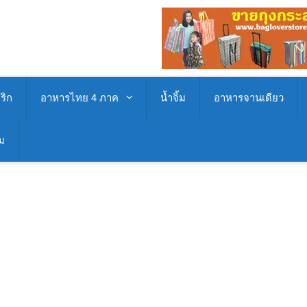
ริก
อาหารไทย 4 ภาค
น้ำจิ้ม
อาหารจานเดียว
่ม