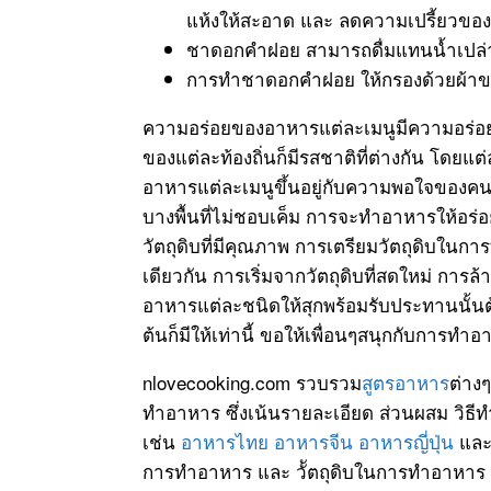
แห้งให้สะอาด และ ลดความเปรี้ยวขอ
ชาดอกคำฝอย สามารถดื่มแทนน้ำเปล่า
การทำชาดอกคำฝอย ให้กรองด้วยผ้าข
ความอร่อยของอาหารแต่ละเมนูมีความอร่อยที่
ของแต่ละท้องถิ่นก็มีรสชาติที่ต่างกัน โดยแต
อาหารแต่ละเมนูขึ้นอยู่กับความพอใจของคนในพ
บางพื้นที่ไม่ชอบเค็ม การจะทำอาหารให้อร่
วัตถุดิบที่มีคุณภาพ การเตรียมวัตถุดิบใ
เดียวกัน การเริ่มจากวัตถุดิบที่สดใหม่ 
อาหารแต่ละชนิดให้สุกพร้อมรับประทานนั้น
ต้นก็มีให้เท่านี้ ขอให้เพื่อนๆสนุกกับก
nlovecooking.com รวบรวม
สูตรอาหาร
ต่าง
ทำอาหาร ซึ่งเน้นรายละเอียด ส่วนผสม วิธี
เช่น
อาหารไทย
อาหารจีน
อาหารญี่ปุ่น
แล
การทำอาหาร และ วััตถุดิบในการทำอาหาร