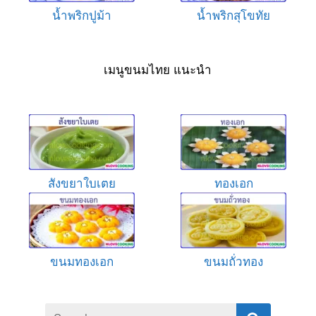
น้ำพริกปูม้า
น้ำพริกสุโขทัย
เมนูขนมไทย แนะนำ
สังขยาใบเตย
ทองเอก
ขนมทองเอก
ขนมถั่วทอง
Search