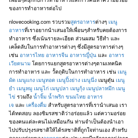
ของการทำอาหารต่อไป
nlovecooking.com รวบรวม
สูตรอาหาร
ต่างๆ
เมนู
อาหาร
ที่เราอยากนำเสนอให้เพื่อนๆสำหรับคยต้องการ
ทำอาหาร ซึ่งเน้นรายละเอียด ส่วนผสม วิธีทำ และ
เคล็ดลับในการทำอาหารต่างๆ ซึ่งมีสูตรอาหารต่างๆ
เช่น
อาหารไทย
อาหารจีน
อาหารญี่ปุ่น
และ
อาหาร
เวียดนาม
โดยการแยกสูตรอาหารต่างๆตามเทคนิค
การทำอาหาร และ วััตถุดิบในการทำอาหาร เช่น
เมนู
ผัด
เมนูแกง
เมนูทอด
เมนูปิ้งย่าง
เมนูนึ่ง
เมนูตุ๋น
เมนู
ยำ
เมนูหมู
เมนูไก่
เมนูปลา
เมนูกุ้ง
เมนูปลาหมึก
เมนู
ไข่
รวมถึง
น้ำจิ้ม
น้ำพริก
ขนมไทย
อาหาร
เจ
และ
เครื่องดื่ม
สำหรับสูตรอาหารที่เรานำเสนอ เรา
ได้ทดสอบ ลองชิมรสชาติว่าอร่อยแล้ว แต่ความอร่อย
ของคนแต่ละคนไม่เหมือนกัน ท่านจำเป็นต้องนำเอา
ไปปรับปรุงรสชาติให้ได้รสชาติที่ถูกใจท่านเอง สำหรับ
ความอร่อยของ
อาหาร
แต่ละประเภทมีหลักการอยู่ง่ายๆ