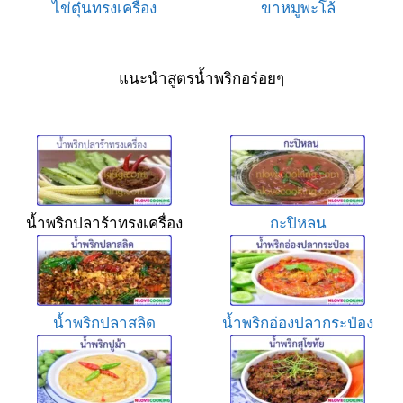
ไข่ตุ๋นทรงเครื่อง
ขาหมูพะโล้
แนะนำสูตรน้ำพริกอร่อยๆ
น้ำพริกปลาร้าทรงเครื่อง
กะปิหลน
น้ำพริกปลาสลิด
น้ำพริกอ่องปลากระป๋อง