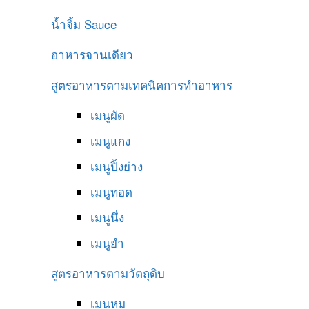
น้ำจิ้ม
Sauce
อาหารจานเดียว
สูตรอาหารตามเทคนิคการทำอาหาร
เมนูผัด
เมนูแกง
เมนูปิ้งย่าง
เมนูทอด
เมนูนึ่ง
เมนูยำ
สูตรอาหารตามวัตถุดิบ
เมนูหมู