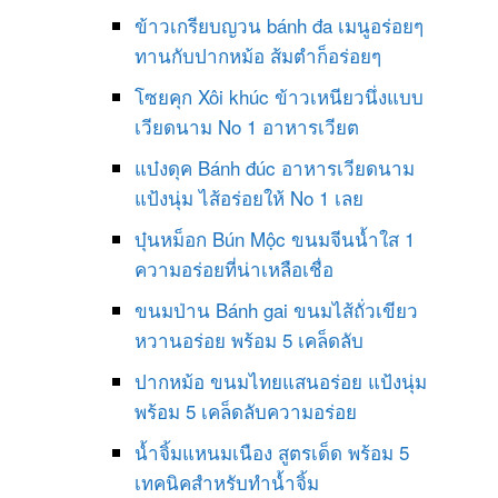
ข้าวเกรียบญวน bánh đa เมนูอร่อยๆ
ทานกับปากหม้อ ส้มตำก็อร่อยๆ
โซยคุก Xôi khúc ข้าวเหนียวนึ่งแบบ
เวียดนาม No 1 อาหารเวียต
แบ๋งดุค Bánh đúc อาหารเวียดนาม
แป้งนุ่ม ไส้อร่อยให้ No 1 เลย
บุ๋นหม็อก Bún Mộc ขนมจีนน้ำใส 1
ความอร่อยที่น่าเหลือเชื่อ
ขนมป่าน Bánh gai ขนมไส้ถั่วเขียว
หวานอร่อย พร้อม 5 เคล็ดลับ
ปากหม้อ ขนมไทยแสนอร่อย แป้งนุ่ม
พร้อม 5 เคล็ดลับความอร่อย
น้ำจิ้มแหนมเนือง สูตรเด็ด พร้อม 5
เทคนิคสำหรับทำน้ำจิ้ม