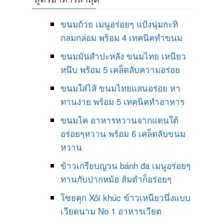
ขนมถ้วย เมนูอร่อยๆ แป้งนุ่มกะทิ
กลมกล่อม พร้อม 4 เทคนิคทำขนม
ขนมมันสำปะหลัง ขนมไทย เหนียว
หนึบ พร้อม 5 เคล็ดลับความอร่อย
ขนมใส่ไส้ ขนมไทยแสนอร่อย หา
ทานง่าย พร้อม 5 เทคนิคทำอาหาร
ขนมโค อาหารหวานจากแดนใต้
อร่อยๆหวาน พร้อม 6 เคล็ดลับขนม
หวาน
ข้าวเกรียบญวน bánh đa เมนูอร่อยๆ
ทานกับปากหม้อ ส้มตำก็อร่อยๆ
โซยคุก Xôi khúc ข้าวเหนียวนึ่งแบบ
เวียดนาม No 1 อาหารเวียต