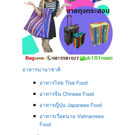
อาหารนานาชาติ
อาหารไทย
Thai Food
อาหารจีน
Chinese Food
อาหารญี่ปุ่น
Japanese Food
อาหารเวียดนาม
Vietnamese
Food