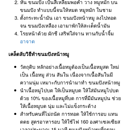
หั่น ขนมปัง เป้นสี่เหลี่ยมพอคำ วาง หมูหมัก บน
ขนมปัง ทำแบบนี้จนให้หมด หมูหมัก ในชาม
ตั้งกระทะน้ำมัน เอา ขนมปังหน้าหมู ลงไปทอด
จน ขนมปังเหลือง เอามาพักให้สะเด็ดน้ำมัน
โรยหน้าด้วย ผักชี เสริฟใส่จาน ทานกับน้ำจิ้ม
อาจาด
เคล็ดลับวิธีทำขนมปังหน้าหมู
วัตถุดิบ หลักอย่างเนื้อหมูต้องเป็นเนื้อหมูสด ใหม่
เป็น เนื้อหมู ส่วน สันใน เนื่องจากเนื้อสันในมี
ความนุ่ม เหมาะกับการนำมาทำ ขนมปังหน้าหมู
นำเนื้อหมูไปบด ให้เป็นหมูบด ให้ใส่มันหมูไปบด
ด้วย 10% ของเนื้อหมูที่บด การที่มีมันหมูปน ช่วย
ให้เนื้อหมูบด นุ่ม และไม่แข็งกระด้าง
สำหรับคนที่ไม่ถนัด การทอด ให้ใช้การอบ แทน
ดดย สูตรอาหารอบ ให้ใช้ไฟ 160 องศาเซลเซียส
เวลาประมาณ 15 นาที ขนมปังหน้าหมูที่กรอบ