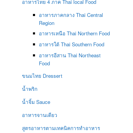
อาหารไทย 4 ภาค
Thai local Food
อาหารภาคกลาง
Thai Central
Region
อาหารเหนือ
Thai Northern Food
อาหารใต้
Thai Southern Food
อาหารอีสาน
Thai Northeast
Food
ขนมไทย
Dressert
น้ำพริก
น้ำจิ้ม
Sauce
อาหารจานเดียว
สูตรอาหารตามเทคนิคการทำอาหาร