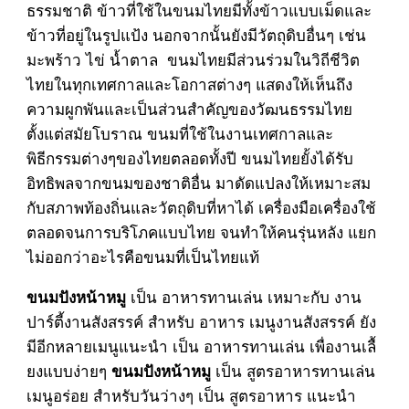
ธรรมชาติ ข้าวที่ใช้ในขนมไทยมีทั้งข้าวแบบเม็ดและ
ข้าวที่อยู่ในรูปแป้ง นอกจากนั้นยังมีวัตถุดิบอื่นๆ เช่น
มะพร้าว ไข่ น้ำตาล ขนมไทยมีส่วนร่วมในวิถีชีวิต
ไทยในทุกเทศกาลและโอกาสต่างๆ แสดงให้เห็นถึง
ความผูกพันและเป็นส่วนสำคัญของวัฒนธรรมไทย
ตั้งแต่สมัยโบราณ ขนมที่ใช้ในงานเทศกาลและ
พิธีกรรมต่างๆของไทยตลอดทั้งปี ขนมไทยยั้งได้รับ
อิทธิพลจากขนมของชาติอื่น มาดัดแปลงให้เหมาะสม
กับสภาพท้องถิ่นและวัตถุดิบที่หาได้ เครื่องมือเครื่องใช้
ตลอดจนการบริโภคแบบไทย จนทำให้คนรุ่นหลัง แยก
ไม่ออกว่าอะไรคือขนมที่เป็นไทยแท้
เป็น อาหารทานเล่น เหมาะกับ งาน
ขนมปังหน้าหมู
ปาร์ตี้งานสังสรรค์ สำหรับ อาหาร เมนูงานสังสรรค์ ยัง
มีอีกหลายเมนูแนะนำ เป็น อาหารทานเล่น เพื่องานเลื้
ยงแบบง่ายๆ
เป็น สูตรอาหารทานเล่น
ขนมปังหน้าหมู
เมนูอร่อย สำหรับวันว่างๆ เป็น สูตรอาหาร แนะนำ