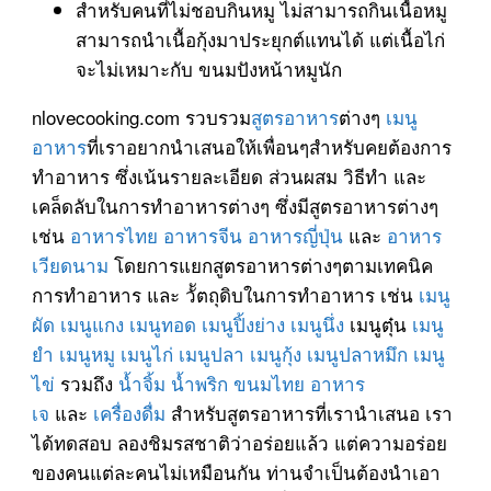
สำหรับคนที่ไม่ชอบกินหมู ไม่สามารถกินเนื้อหมู
สามารถนำเนื้อกุ้งมาประยุกต์แทนได้ แต่เนื้อไก่
จะไม่เหมาะกับ ขนมปังหน้าหมูนัก
nlovecooking.com รวบรวม
สูตรอาหาร
ต่างๆ
เมนู
อาหาร
ที่เราอยากนำเสนอให้เพื่อนๆสำหรับคยต้องการ
ทำอาหาร ซึ่งเน้นรายละเอียด ส่วนผสม วิธีทำ และ
เคล็ดลับในการทำอาหารต่างๆ ซึ่งมีสูตรอาหารต่างๆ
เช่น
อาหารไทย
อาหารจีน
อาหารญี่ปุ่น
และ
อาหาร
เวียดนาม
โดยการแยกสูตรอาหารต่างๆตามเทคนิค
การทำอาหาร และ วััตถุดิบในการทำอาหาร เช่น
เมนู
ผัด
เมนูแกง
เมนูทอด
เมนูปิ้งย่าง
เมนูนึ่ง
เมนูตุ๋น
เมนู
ยำ
เมนูหมู
เมนูไก่
เมนูปลา
เมนูกุ้ง
เมนูปลาหมึก
เมนู
ไข่
รวมถึง
น้ำจิ้ม
น้ำพริก
ขนมไทย
อาหาร
เจ
และ
เครื่องดื่ม
สำหรับสูตรอาหารที่เรานำเสนอ เรา
ได้ทดสอบ ลองชิมรสชาติว่าอร่อยแล้ว แต่ความอร่อย
ของคนแต่ละคนไม่เหมือนกัน ท่านจำเป็นต้องนำเอา