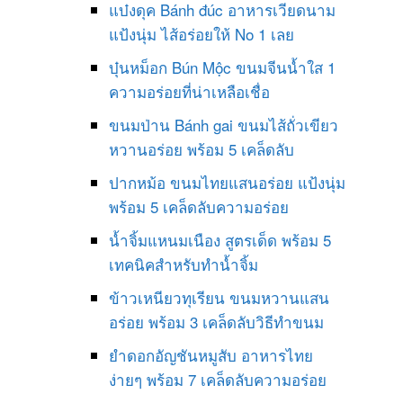
แบ๋งดุค Bánh đúc อาหารเวียดนาม
แป้งนุ่ม ไส้อร่อยให้ No 1 เลย
บุ๋นหม็อก Bún Mộc ขนมจีนน้ำใส 1
ความอร่อยที่น่าเหลือเชื่อ
ขนมป่าน Bánh gai ขนมไส้ถั่วเขียว
หวานอร่อย พร้อม 5 เคล็ดลับ
ปากหม้อ ขนมไทยแสนอร่อย แป้งนุ่ม
พร้อม 5 เคล็ดลับความอร่อย
น้ำจิ้มแหนมเนือง สูตรเด็ด พร้อม 5
เทคนิคสำหรับทำน้ำจิ้ม
ข้าวเหนียวทุเรียน ขนมหวานแสน
อร่อย พร้อม 3 เคล็ดลับวิธีทำขนม
ยำดอกอัญชันหมูสับ อาหารไทย
ง่ายๆ พร้อม 7 เคล็ดลับความอร่อย