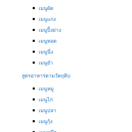
เมนูผัด
เมนูแกง
เมนูปิ้งย่าง
เมนูทอด
เมนูนึ่ง
เมนูยำ
สูตรอาหารตามวัตถุดิบ
เมนูหมู
เมนูไก่
เมนูปลา
เมนูกุ้ง
เมนูหมึก