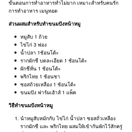
ขั้นตอนการทำอาหารทำไม่ยาก เหมาะสำหรับคนรัก
การทำอาหาร เมนูทอด
ส่วนผสมสำหรับทำขนมปังหน้าหมู
หมูสับ 1 ถ้วย
ไข่ไก่ 3 ฟอง
น้ำปลา 1ช้อนโต้ะ
รากผักชี บดละเอียด 1 ช้อนโต้ะ
ผักชีหั่น 1 ช้อนโต้ะ
พริกไทย 1 ช้อนชา
ซอสถ้วยเหลือง 1 ช้อนโต้ะ
ขนมปัง ฟาร์มเฮ้าส์ 1 แพ็ค
วิธีทำขนมปังหน้าหมู
นำหมูสับหมักกับ ไข่ไก่ น้ำปลา ซอสถั่วเหลือง
รากผักชี และ พริกไทย ผสมให้เข้ากันพักไว้สักครู่