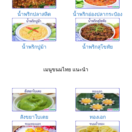
น้ำพริกปลาสลิด
น้ำพริกอ่องปลากระป๋อง
น้ำพริกปูม้า
น้ำพริกสุโขทัย
เมนูขนมไทย แนะนำ
สังขยาใบเตย
ทองเอก