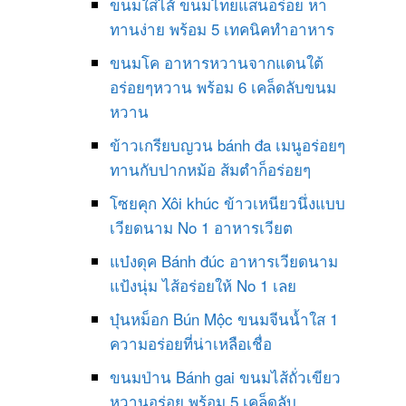
ขนมใส่ไส้ ขนมไทยแสนอร่อย หา
ทานง่าย พร้อม 5 เทคนิคทำอาหาร
ขนมโค อาหารหวานจากแดนใต้
อร่อยๆหวาน พร้อม 6 เคล็ดลับขนม
หวาน
ข้าวเกรียบญวน bánh đa เมนูอร่อยๆ
ทานกับปากหม้อ ส้มตำก็อร่อยๆ
โซยคุก Xôi khúc ข้าวเหนียวนึ่งแบบ
เวียดนาม No 1 อาหารเวียต
แบ๋งดุค Bánh đúc อาหารเวียดนาม
แป้งนุ่ม ไส้อร่อยให้ No 1 เลย
บุ๋นหม็อก Bún Mộc ขนมจีนน้ำใส 1
ความอร่อยที่น่าเหลือเชื่อ
ขนมป่าน Bánh gai ขนมไส้ถั่วเขียว
หวานอร่อย พร้อม 5 เคล็ดลับ