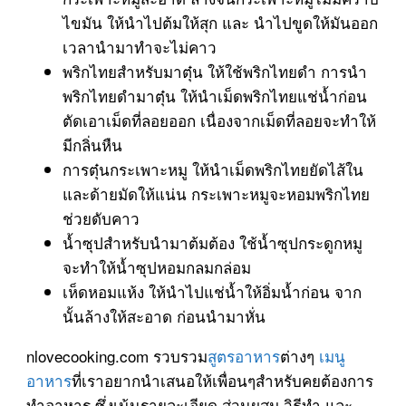
ไขมัน ให้นำไปต้มให้สุก และ นำไปขูดให้มันออก
เวลานำมาทำจะไม่คาว
พริกไทยสำหรับมาตุ๋น ให้ใช้พริกไทยดำ การนำ
พริกไทยดำมาตุ๋น ให้นำเม็ดพริกไทยแช่น้ำก่อน
ตัดเอาเม็ดที่ลอยออก เนื่องจากเม็ดที่ลอยจะทำให้
มีกลิ่นหืน
การตุ๋นกระเพาะหมู ให้นำเม็ดพริกไทยยัดไส้ใน
และด้ายมัดให้แน่น กระเพาะหมูจะหอมพริกไทย
ช่วยดับคาว
น้ำซุปสำหรับนำมาต้มต้อง ใช้น้ำซุปกระดูกหมู
จะทำให้น้ำซุปหอมกลมกล่อม
เห็ดหอมแห้ง ให้นำไปแช่น้ำให้อิ่มน้ำก่อน จาก
นั้นล้างให้สะอาด ก่อนนำมาหั่น
nlovecooking.com รวบรวม
สูตรอาหาร
ต่างๆ
เมนู
อาหาร
ที่เราอยากนำเสนอให้เพื่อนๆสำหรับคยต้องการ
ทำอาหาร ซึ่งเน้นรายละเอียด ส่วนผสม วิธีทำ และ