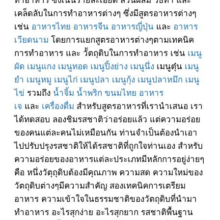
เคล็ดลับในการทำอาหารต่างๆ ซึ่งมีสูตรอาหารต่างๆ
เช่น
อาหารไทย
อาหารจีน
อาหารญี่ปุ่น
และ
อาหาร
เวียดนาม
โดยการแยกสูตรอาหารต่างๆตามเทคนิค
การทำอาหาร และ วััตถุดิบในการทำอาหาร เช่น
เมนู
ผัด
เมนูแกง
เมนูทอด
เมนูปิ้งย่าง
เมนูนึ่ง
เมนูตุ๋น
เมนู
ยำ
เมนูหมู
เมนูไก่
เมนูปลา
เมนูกุ้ง
เมนูปลาหมึก
เมนู
ไข่
รวมถึง
น้ำจิ้ม
น้ำพริก
ขนมไทย
อาหาร
เจ
และ
เครื่องดื่ม
สำหรับสูตรอาหารที่เรานำเสนอ เรา
ได้ทดสอบ ลองชิมรสชาติว่าอร่อยแล้ว แต่ความอร่อย
ของคนแต่ละคนไม่เหมือนกัน ท่านจำเป็นต้องนำเอา
ไปปรับปรุงรสชาติให้ได้รสชาติที่ถูกใจท่านเอง สำหรับ
ความอร่อยของอาหารแต่ละประเภทมีหลักการอยู่ง่ายๆ
คือ หนึ่งวัตุถุดิบต้องมีคุณภาพ ความสด ความใหม่ของ
วัตถุดิบต่างๆมีความสำคัญ สองเทคนิคการเตรียม
อาหาร ความเข้าใจในธรรมชาติของวัตถุดิบที่นำมา
ทำอาหาร อะไรสุกง่าย อะไรสุกยาก รสชาติพื้นฐาน