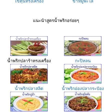
ไข่ตุ๋นทรงเครื่อง
ขาหมูพะโล้
แนะนำสูตรน้ำพริกอร่อยๆ
น้ำพริกปลาร้าทรงเครื่อง
กะปิหลน
น้ำพริกปลาสลิด
น้ำพริกอ่องปลากระป๋อง