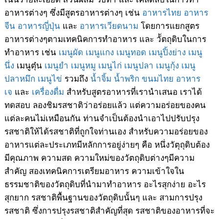
อาหารต่างๆ ซึ่งมีสูตรอาหารต่างๆ เช่น
อาหารไทย
อาหาร
จีน
อาหารญี่ปุ่น
และ
อาหารเวียดนาม
โดยการแยกสูตร
อาหารต่างๆตามเทคนิคการทำอาหาร และ วััตถุดิบในการ
ทำอาหาร เช่น
เมนูผัด
เมนูแกง
เมนูทอด
เมนูปิ้งย่าง
เมนู
นึ่ง
เมนูตุ๋น
เมนูยำ
เมนูหมู
เมนูไก่
เมนูปลา
เมนูกุ้ง
เมนู
ปลาหมึก
เมนูไข่
รวมถึง
น้ำจิ้ม
น้ำพริก
ขนมไทย
อาหาร
เจ
และ
เครื่องดื่ม
สำหรับสูตรอาหารที่เรานำเสนอ เราได้
ทดสอบ ลองชิมรสชาติว่าอร่อยแล้ว แต่ความอร่อยของคน
แต่ละคนไม่เหมือนกัน ท่านจำเป็นต้องนำเอาไปปรับปรุง
รสชาติให้ได้รสชาติที่ถูกใจท่านเอง สำหรับความอร่อยของ
อาหารแต่ละประเภทมีหลักการอยู่ง่ายๆ คือ หนึ่งวัตุถุดิบต้อง
มีคุณภาพ ความสด ความใหม่ของวัตถุดิบต่างๆมีความ
สำคัญ สองเทคนิคการเตรียมอาหาร ความเข้าใจใน
ธรรมชาติของวัตถุดิบที่นำมาทำอาหาร อะไรสุกง่าย อะไร
สุกยาก รสชาติพื้นฐานของวัตถุดิบนั้นๆ และ สามการปรุง
รสชาติ ซึ่งการปรุงรสชาติสำคัญที่สุด รสชาติของอาหารที่จะ