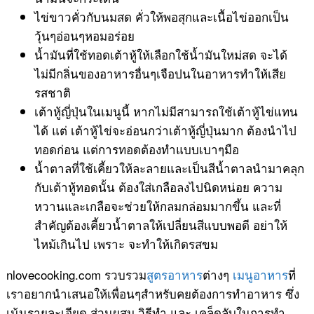
ไข่ขาวคั่วกับนมสด คั่วให้พอสุกและเนื้อไข่ออกเป็น
วุ้นๆอ่อนๆหอมอร่อย
น้ำมันที่ใช้ทอดเต้าหู้ให้เลือกใช้น้ำมันใหม่สด จะได้
ไม่มีกลิ่นของอาหารอื่นๆเจือปนในอาหารทำให้เสีย
รสชาติ
เต้าหู้ญี่ปุ่นในเมนูนี้ หากไม่มีสามารถใช้เต้าหู้ไข่แทน
ได้ แต่ เต้าหู้ไข่จะอ่อนกว่าเต้าหู้ญี่ปุ่นมาก ต้องนำไป
ทอดก่อน แต่การทอดต้องทำแบบเบาๆมือ
น้ำตาลที่ใช้เคี้ยวให้ละลายและเป็นสีน้ำตาลนำมาคลุก
กับเต้าหู้ทอดนั้น ต้องใส่เกลือลงไปนิดหน่อย ความ
หวานและเกลือจะช่วยให้กลมกล่อมมากขึ้น และที่
สำคัญต้องเคี้ยวน้ำตาลให้เปลี่ยนสีแบบพอดี อย่าให้
ไหม้เกินไป เพราะ จะทำให้เกิดรสขม
nlovecooking.com รวบรวม
สูตรอาหาร
ต่างๆ
เมนูอาหาร
ที่
เราอยากนำเสนอให้เพื่อนๆสำหรับคยต้องการทำอาหาร ซึ่ง
เน้นรายละเอียด ส่วนผสม วิธีทำ และ เคล็ดลับในการทำ