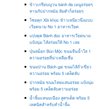
ข้าวเกรียบญวน bánh đa เมนูอร่อยๆ
ทานกับปากหม้อ ส้มตำก็อร่อยๆ
โซยคุก Xôi khúc ข้าวเหนียวนึ่งแบบ
เวียดนาม No 1 อาหารเวียต
แบ๋งดุค Bánh đúc อาหารเวียดนาม
แป้งนุ่ม ไส้อร่อยให้ No 1 เลย
บุ๋นหม็อก Bún Mộc ขนมจีนน้ำใส 1
ความอร่อยที่น่าเหลือเชื่อ
ขนมป่าน Bánh gai ขนมไส้ถั่วเขียว
หวานอร่อย พร้อม 5 เคล็ดลับ
ปากหม้อ ขนมไทยแสนอร่อย แป้งนุ่ม
พร้อม 5 เคล็ดลับความอร่อย
น้ำจิ้มแหนมเนือง สูตรเด็ด พร้อม 5
เทคนิคสำหรับทำน้ำจิ้ม