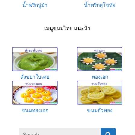
น้ำพริกปูม้า
น้ำพริกสุโขทัย
เมนูขนมไทย แนะนำ
สังขยาใบเตย
ทองเอก
ขนมทองเอก
ขนมถั่วทอง
Search