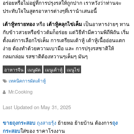
อร่อยหรือไม่อยูู่ที่การปรุงรสให้ถูกปาก เราหวังว่าท่านจะ
ประทับใจในสูตรอาหารต่างๆที่เรานำเสนอนี้
หรือ
เป็นอาหารง่ายๆ ทาน
เต้าหู้ทรายทอง
เต้าหู้คลุกไข่เค็ม
กับข้าวสวยหรือข้าวต้มก็อร่อย แต่วิธีทำมีความพิถีพิถัน เริ่ม
ตั้งแต่การเลือกไข่เค็ม การเตรียมเต้าหู้ เต้าหู้เนื้ออ่อนแตก
ง่าย ต้องทำด้วยความเบามือ และ การปรุงรสชาติให้
กลมกล่อม รสชาติต้องหวานๆเค็มๆ มันๆ
อาหารจีน
เมนูผัด
เมนูเต้าหู้
เมนูไข่
เทคนิคการผัดเต้าหู้
Mr.Cooking
Last Updated on May 31, 2025
ถุงสายรุ้ง
ย้ายหอ ย้ายบ้าน ต้องการ
ขายถุงกระสอบ
ถุง
ใส่ของ ราคาโรงงาน
กระสอบ