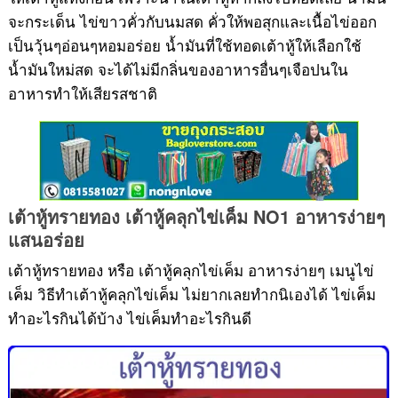
จะกระเด็น ไข่ขาวคั่วกับนมสด คั่วให้พอสุกและเนื้อไข่ออก
เป็นวุ้นๆอ่อนๆหอมอร่อย น้ำมันที่ใช้ทอดเต้าหู้ให้เลือกใช้
น้ำมันใหม่สด จะได้ไม่มีกลิ่นของอาหารอื่นๆเจือปนใน
อาหารทำให้เสียรสชาติ
เต้าหู้ทรายทอง เต้าหู้คลุกไข่เค็ม NO1 อาหารง่ายๆ
อาหารจีน
แสนอร่อย
เต้าหู้ทรายทอง หรือ เต้าหู้คลุกไข่เค็ม อาหารง่ายๆ เมนูไข่
เค็ม วิธีทำเต้าหู้คลุกไข่เค็ม ไม่ยากเลยทำกนิเองได้ ไข่เค็ม
ทำอะไรกินได้บ้าง ไข่เค็มทำอะไรกินดี