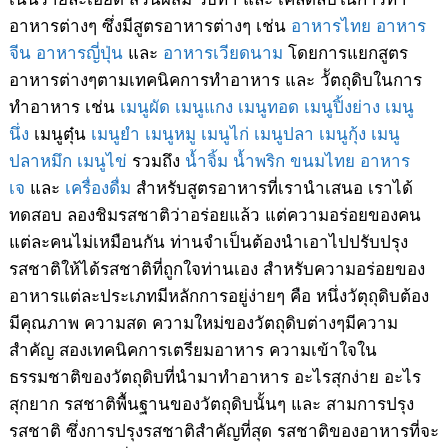
อาหารต่างๆ ซึ่งมีสูตรอาหารต่างๆ เช่น
อาหารไทย
อาหาร
จีน
อาหารญี่ปุ่น
และ
อาหารเวียดนาม
โดยการแยกสูตร
อาหารต่างๆตามเทคนิคการทำอาหาร และ วััตถุดิบในการ
ทำอาหาร เช่น
เมนูผัด
เมนูแกง
เมนูทอด
เมนูปิ้งย่าง
เมนู
นึ่ง
เมนูตุ๋น
เมนูยำ
เมนูหมู
เมนูไก่
เมนูปลา
เมนูกุ้ง
เมนู
ปลาหมึก
เมนูไข่
รวมถึง
น้ำจิ้ม
น้ำพริก
ขนมไทย
อาหาร
เจ
และ
เครื่องดื่ม
สำหรับสูตรอาหารที่เรานำเสนอ เราได้
ทดสอบ ลองชิมรสชาติว่าอร่อยแล้ว แต่ความอร่อยของคน
แต่ละคนไม่เหมือนกัน ท่านจำเป็นต้องนำเอาไปปรับปรุง
รสชาติให้ได้รสชาติที่ถูกใจท่านเอง สำหรับความอร่อยของ
อาหารแต่ละประเภทมีหลักการอยู่ง่ายๆ คือ หนึ่งวัตุถุดิบต้อง
มีคุณภาพ ความสด ความใหม่ของวัตถุดิบต่างๆมีความ
สำคัญ สองเทคนิคการเตรียมอาหาร ความเข้าใจใน
ธรรมชาติของวัตถุดิบที่นำมาทำอาหาร อะไรสุกง่าย อะไร
สุกยาก รสชาติพื้นฐานของวัตถุดิบนั้นๆ และ สามการปรุง
รสชาติ ซึ่งการปรุงรสชาติสำคัญที่สุด รสชาติของอาหารที่จะ