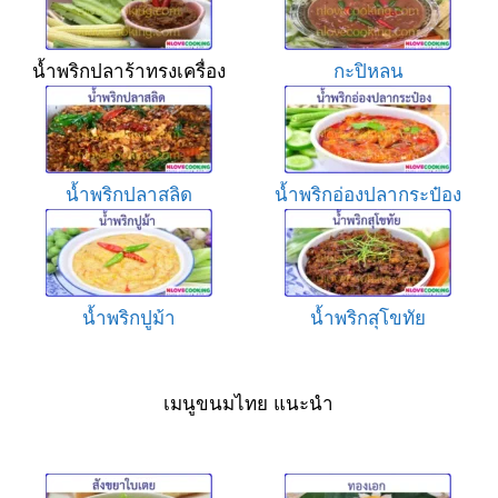
น้ำพริกปลาร้าทรงเครื่อง
กะปิหลน
น้ำพริกปลาสลิด
น้ำพริกอ่องปลากระป๋อง
น้ำพริกปูม้า
น้ำพริกสุโขทัย
เมนูขนมไทย แนะนำ