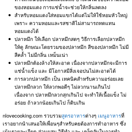
ของหอมแดง การแช่น้ำจะช่วยให้กลิ่นลดลง
สำหรับหอมแดงใส่หอมแขกได้แต่ไม่ให้ใช้หอมหัวใหญ่
เพราะ ความหอมและรสชาติไม่สามารถทดแทน
หอมแดงได้
ปลาหมึก ให้เลือก ปลาหมึกสดๆ วิธีการเลือกปลาหมึก
ให้ดู ลักษณะโดยรวมของปลาหมึก สีของปลาหมึก ไม่มี
สีคล้ำ ไม่มีกลิ่น เหม็นเน่า
ปลาหมึกต้องล้างให้สะอาด เนื่องจากปลาหมึกจะมีการ
แช่น้ำแข็ง และ มีโอกาสมีสิ่งเจอปนไม่สะอาดได้
การลวกปลาหมึก เป็น เทคนิคสำหรับความอร่อยเลย
ปลาหมึกลวก ให้ลวกพอดีๆ ไม่ลวกนานเกินไป
เนื่องจาก ปลาหมึกลวกสุกเกินไป จะทำให้เนื้อแข็ง ไม่
อร่อย ถ้าลวกน้อยเกินไป ก็ดิบเกิน
nlovecooking.com รวบรวม
สูตรอาหาร
ต่างๆ
เมนูอาหาร
ที่
เราอยากนำเสนอให้เพื่อนๆสำหรับคยต้องการทำอาหาร ซึ่ง
เน้นรายละเอียด ส่วนผสม วิธีทำ และ เคล็ดลับในการทำ