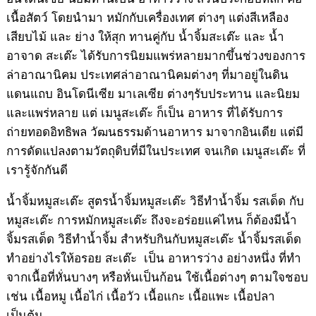
เนื้อสัตว์ โดยนำมา หมักกับเครื่องเทศ ต่างๆ แต่งสีเหลือง
เสียบไม้ และ ย่าง ให้สุก ทานคู่กับ น้ำจิ้มสะเต๊ะ และ น้ำ
อาจาด สะเต๊ะ ได้รับการนิยมแพร่หลายมากขึ้นช่วงของการ
ล่าอาณานิคม ประเทศล่าอาณานิคมต่างๆ ที่มาอยู่ในดิน
แดนแถบ อินโดนีเซีย มาเลเซีย ต่างๆรับประทาน และนิยม
และแพร่หลาย แต่ เมนูสะเต๊ะ ก็เป็น อาหาร ที่ได้รับการ
ถ่ายทอดอิทธิพล วัฒนธรรมด้านอาหาร มาจากอินเดีย แต่มี
การดัดแปลงตามวัตถุดิบที่มีในประเทศ จนเกิด เมนูสะเต๊ะ ที่
เรารู้จักกันดี
น้ำจิ้มหมูสะเต๊ะ สูตรน้ำจิ้มหมูสะเต๊ะ วิธีทำน้ำจิ้ม รสเด็ด กับ
หมูสะเต๊ะ การหมักหมูสะเต๊ะ ถึงจะอร่อยแค่ไหน ก็ต้องมีน้ำ
จิ้มรสเด็ด วิธีทำน้ำจิ้ม สำหรับกินกับหมูสะเต๊ะ น้ำจิ้มรสเด็ด
ทำอย่างไรให้อรอย สะเต๊ะ เป็น อาหารว่าง อย่างหนึ่ง ที่ทำ
จากเนื้อที่หั่นบางๆ หรือ
หั่นเป็นก้อน ใช้เนื้อต่างๆ ตามใจชอบ
เช่น เนื้อหมู เนื้อไก่ เนื้อวัว เนื้อแกะ เนื้อแพะ เนื้อปลา
เป็นต้น