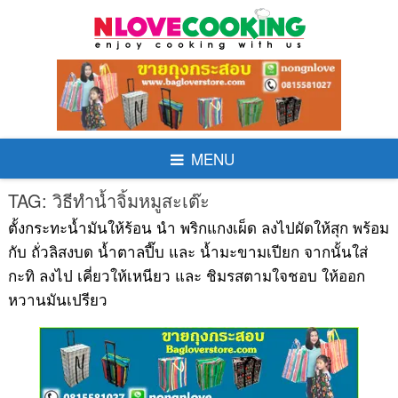
Skip
to
content
MENU
TAG:
วิธีทำน้ำจิ้มหมูสะเต๊ะ
ตั้งกระทะน้ำมันให้ร้อน นำ พริกแกงเผ็ด ลงไปผัดให้สุก พร้อม
กับ ถั่วลิสงบด น้ำตาลปี๊บ และ น้ำมะขามเปียก จากนั้นใส่
กะทิ ลงไป เคี่ยวให้เหนียว และ ชิมรสตามใจชอบ ให้ออก
หวานมันเปรียว