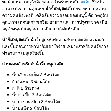
ขอน้ำเสนอ เมนูน้ำจิ้มรสเด็ดสำหรับทานกับ
สะเต๊ะ
ซึ่งเป็น
อาหารที่เราท่านคุ้นเคย
ที่อร่อยความหวาน
น้ำจิ้มหมูสะเต๊ะ
ความค้นต้องพอดี เคล็ดลับความอร่อยของเมนูนี้ คือ วัตถุดิบ
คุณภาพ เทคนิคการเตรียมอาหาร และ การปรุงรสชาติ เนื้อ
หมูต้องนุ่มมันหมูไม่มากเกิน และไม่แห้งเกิน
น้ำจิ้มสูตรพิเศษทานกับหมูสะเต๊ะ ส่วนผสม
น้ำจิ้มหมูสะเต๊ะ
และขั้นตอนการทำน้ำจิ้มเข้าใจง่าย เหมาะสำหรับคนรักการ
ทำอาหาร เมนูเครื่องจิ้ม
ส่วนผสมสำหรับทำน้ำจิ้มหมูสะเต๊ะ
น้ำพริกแกงเผ็ด 3 ช้อนโต้ะ
ถัวลิสงบด 3 ช้อนโต้ะ
กะทิ 2 ถ้วยตวง
น้ำตาลปิ๊บ 3 ช้อนโต้ะ
น้ำมะขามเปียก 3 ช้อนโต้ะ
น้ำมันพืช 2 ช้อนโต้ะ