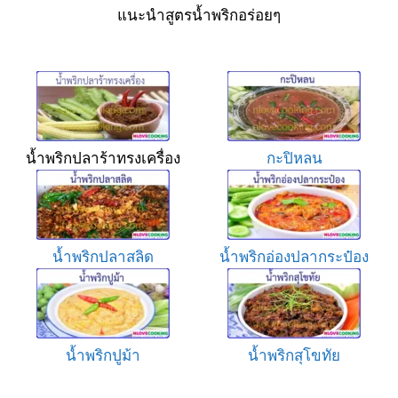
แนะนำสูตรน้ำพริกอร่อยๆ
น้ำพริกปลาร้าทรงเครื่อง
กะปิหลน
น้ำพริกปลาสลิด
น้ำพริกอ่องปลากระป๋อง
น้ำพริกปูม้า
น้ำพริกสุโขทัย