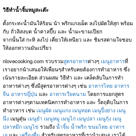
วิธีทำน้ำจิ้มหมูสะเต๊ะ
ตั้งกระทะน้ำมันให้ร้อน นำ พริกแกงเผ็ด ลงไปผัดให้สุก พร้อม
กับ ถั่วลิสงบด น้ำตาลปี๊บ และ น้ำมะขามเปียก
จากนั้นใส่ กะทิ ลงไป เคี่ยวให้เหนียว และ ชิมรสตามใจชอบ
ให้ออกหวานมันเปรียว
nlovecooking.com รวบรวม
สูตรอาหาร
ต่างๆ
เมนูอาหาร
ที่
เราอยากนำเสนอให้เพื่อนๆสำหรับคยต้องการทำอาหาร ซึ่ง
เน้นรายละเอียด ส่วนผสม วิธีทำ และ เคล็ดลับในการทำ
อาหารต่างๆ ซึ่งมีสูตรอาหารต่างๆ เช่น
อาหารไทย
อาหาร
จีน
อาหารญี่ปุ่น
และ
อาหารเวียดนาม
โดยการแยกสูตร
อาหารต่างๆตามเทคนิคการทำอาหาร และ วััตถุดิบในการ
ทำอาหาร เช่น
เมนูผัด
เมนูแกง
เมนูทอด
เมนูปิ้งย่าง
เมนู
นึ่ง
เมนูตุ๋น
เมนูยำ
เมนูหมู
เมนูไก่
เมนูปลา
เมนูกุ้ง
เมนู
ปลาหมึก
เมนูไข่
รวมถึง
น้ำจิ้ม
น้ำพริก
ขนมไทย
อาหาร
เจ
และ
เครื่องดื่ม
สำหรับสูตรอาหารที่เรานำเสนอ เราได้