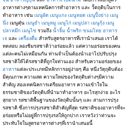
อาหารต่างๆตามเทคนิคการทำอาหาร และ วััตถุดิบในการ
ทำอาหาร เช่น
เมนูผัด
เมนูแกง
เมนูทอด
เมนูปิ้งย่าง
เมนู
นึ่ง
เมนูตุ๋น
เมนูยำ
เมนูหมู
เมนูไก่
เมนูปลา
เมนูกุ้ง
เมนู
ปลาหมึก
เมนูไข่
รวมถึง
น้ำจิ้ม
น้ำพริก
ขนมไทย
อาหาร
เจ
และ
เครื่องดื่ม
สำหรับสูตรอาหารที่เรานำเสนอ เราได้
ทดสอบ ลองชิมรสชาติว่าอร่อยแล้ว แต่ความอร่อยของคน
แต่ละคนไม่เหมือนกัน ท่านจำเป็นต้องนำเอาไปปรับปรุง
รสชาติให้ได้รสชาติที่ถูกใจท่านเอง สำหรับความอร่อยของ
อาหาร
แต่ละประเภทมีหลักการอยู่ง่ายๆ คือ หนึ่งวัตุถุดิบต้อง
มีคุณภาพ ความสด ความใหม่ของวัตถุดิบต่างๆมีความ
สำคัญ สองเทคนิคการเตรียมอาหาร ความเข้าใจใน
ธรรมชาติของวัตถุดิบที่นำมาทำอาหาร อะไรสุกง่าย อะไร
สุกยาก รสชาติพื้นฐานของวัตถุดิบนั้นๆ และ สามการปรุง
รสชาติ ซึ่งการปรุงรสชาติสำคัญที่สุด รสชาติของอาหารที่จะ
อร่อยหรือไม่อยูู่ที่การปรุงรสให้ถูกปาก เราหวังว่าท่านจะ
ประทับใจในสูตรอาหารต่างๆที่เรานำเสนอนี้