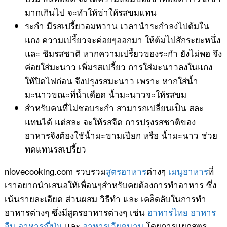
มากเกินไป จะทำให้ข่าให้รสขมแทน
ระกำ มีรสเปรี้ยวอมหวาน เวลานำระกำลงไปต้มใน
แกง ความเปรี้ยวจะค่อยๆออกมา ให้ต้มไปสักระยะหนึ่ง
และ ชิมรสชาติ หากความเปรี้ยวของระกำ ยังไม่พอ จึง
ค่อยใส่มะนาว เพิ่มรสเปรี้ยว การใส่มะนาวลงในแกง
ให้ปิดไฟก่อน จึงปรุงรสมะนาว เพราะ หากใส่น้ำ
มะนาวขณะที่น้ำเดือด น้ำมะนาวจะให้รสขม
สำหรับคนที่ไม่ชอบระกำ สามารถเปลี่ยนเป็น สละ
แทนได้ แต่สละ จะให้รสจืด การปรุงรสชาติของ
อาหารจึงต้องใช้น้ำมะขามเปียก หรือ น้ำมะนาว ช่วย
ทดแทนรสเปรี้ยว
nlovecooking.com รวบรวม
สูตรอาหาร
ต่างๆ
เมนูอาหาร
ที่
เราอยากนำเสนอให้เพื่อนๆสำหรับคยต้องการทำอาหาร ซึ่ง
เน้นรายละเอียด ส่วนผสม วิธีทำ และ เคล็ดลับในการทำ
อาหารต่างๆ ซึ่งมีสูตรอาหารต่างๆ เช่น
อาหารไทย
อาหาร
จีน
อาหารญี่ปุ่น
และ
อาหารเวียดนาม
โดยการแยกสูตร