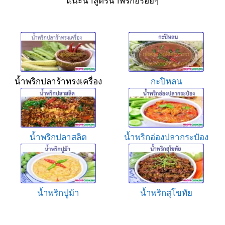
น้ำพริกปลาร้าทรงเครื่อง
กะปิหลน
น้ำพริกปลาสลิด
น้ำพริกอ่องปลากระป๋อง
น้ำพริกปูม้า
น้ำพริกสุโขทัย