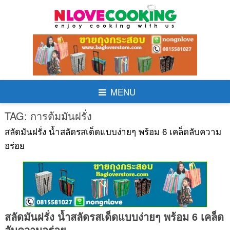
Skip
to
content
MENU
TAG:
การต้มมันฝรั่ง
สลัดมันฝรั่ง น้ำสลัดรสเด็ดแบบง่ายๆ พร้อม 6 เคล็ดลับความ
อร่อย
สลัดมันฝรั่ง น้ำสลัดรสเด็ดแบบง่ายๆ พร้อม 6 เคล็ด
อาหารญี่ปุ่น
ลับความอร่อย