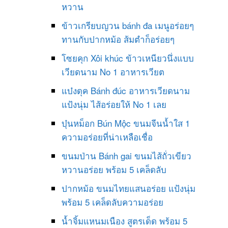
หวาน
ข้าวเกรียบญวน bánh đa เมนูอร่อยๆ
ทานกับปากหม้อ ส้มตำก็อร่อยๆ
โซยคุก Xôi khúc ข้าวเหนียวนึ่งแบบ
เวียดนาม No 1 อาหารเวียต
แบ๋งดุค Bánh đúc อาหารเวียดนาม
แป้งนุ่ม ไส้อร่อยให้ No 1 เลย
บุ๋นหม็อก Bún Mộc ขนมจีนน้ำใส 1
ความอร่อยที่น่าเหลือเชื่อ
ขนมป่าน Bánh gai ขนมไส้ถั่วเขียว
หวานอร่อย พร้อม 5 เคล็ดลับ
ปากหม้อ ขนมไทยแสนอร่อย แป้งนุ่ม
พร้อม 5 เคล็ดลับความอร่อย
น้ำจิ้มแหนมเนือง สูตรเด็ด พร้อม 5