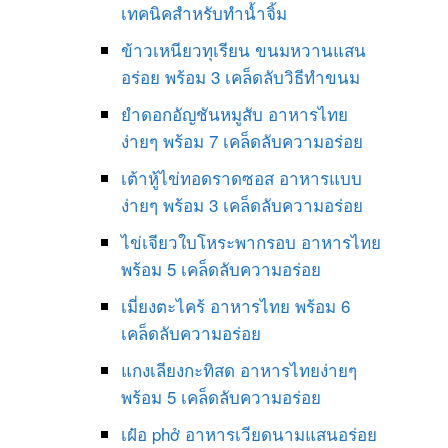
เทคนิคสำหรับทำน้ำจิ้ม
ข้าวเหนียวทุเรียน ขนมหวานแสน
อร่อย พร้อม 3 เคล็ดลับวิธีทำขนม
ยำดอกอัญชันหมูสับ อาหารไทย
ง่ายๆ พร้อม 7 เคล็ดลับความอร่อย
เต้าหู้ไข่ทอดราดซอส อาหารแบบ
ง่ายๆ พร้อม 3 เคล็ดลับความอร่อย
ไข่เจียวใบโหระพากรอบ อาหารไทย
พร้อม 5 เคล็ดลับความอร่อย
เมี่ยงตะไคร้ อาหารไทย พร้อม 6
เคล็ดลับความอร่อย
แกงเลียงกะทิสด อาหารไทยง่ายๆ
พร้อม 5 เคล็ดลับความอร่อย
เฝ๋อ phở อาหารเวียดนามแสนอร่อย