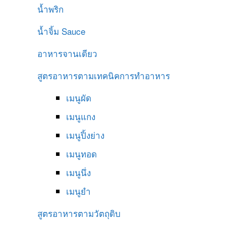
น้ำพริก
น้ำจิ้ม
Sauce
อาหารจานเดียว
สูตรอาหารตามเทคนิคการทำอาหาร
เมนูผัด
เมนูแกง
เมนูปิ้งย่าง
เมนูทอด
เมนูนึ่ง
เมนูยำ
สูตรอาหารตามวัตถุดิบ