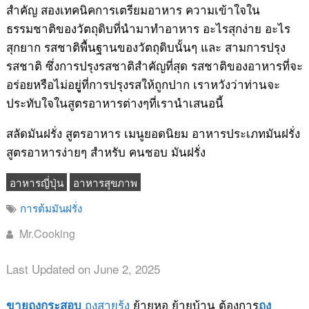
สำคัญ สองเทคนิคการเตรียมอาหาร ความเข้าใจใน
ธรรมชาติของวัตถุดิบที่นำมาทำอาหาร อะไรสุกง่าย อะไร
สุกยาก รสชาติพื้นฐานของวัตถุดิบนั้นๆ และ สามการปรุง
รสชาติ ซึ่งการปรุงรสชาติสำคัญที่สุด รสชาติของอาหารที่จะ
อร่อยหรือไม่อยูู่ที่การปรุงรสให้ถูกปาก เราหวังว่าท่านจะ
ประทับใจในสูตรอาหารต่างๆที่เรานำเสนอนี้
สลัดมันฝรั่ง สูตรอาหาร เมนูยอดนิยม อาหารประเภทมันฝรั่ง
สูตรอาหารง่ายๆ สำหรับ คนชอบ มันฝรั่ง
อาหารญี่ปุ่น
อาหารสุขภาพ
การต้มมันฝรั่ง
Mr.Cooking
Last Updated on June 2, 2025
ถุงสายรุ้ง
ย้ายหอ ย้ายบ้าน ต้องการ
ขายถุงกระสอบ
ถุง