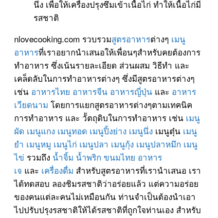
นึ่ง เพื่อให้เครื่องปรุงซึมเข้าเนื้อไก่ ทำให้เนื้อไก่มี
รสชาติ
nlovecooking.com รวบรวม
สูตรอาหาร
ต่างๆ
เมนู
อาหาร
ที่เราอยากนำเสนอให้เพื่อนๆสำหรับคยต้องการ
ทำอาหาร ซึ่งเน้นรายละเอียด ส่วนผสม วิธีทำ และ
เคล็ดลับในการทำอาหารต่างๆ ซึ่งมีสูตรอาหารต่างๆ
เช่น
อาหารไทย
อาหารจีน
อาหารญี่ปุ่น
และ
อาหาร
เวียดนาม
โดยการแยกสูตรอาหารต่างๆตามเทคนิค
การทำอาหาร และ วััตถุดิบในการทำอาหาร เช่น
เมนู
ผัด
เมนูแกง
เมนูทอด
เมนูปิ้งย่าง
เมนูนึ่ง
เมนูตุ๋น
เมนู
ยำ
เมนูหมู
เมนูไก่
เมนูปลา
เมนูกุ้ง
เมนูปลาหมึก
เมนู
ไข่
รวมถึง
น้ำจิ้ม
น้ำพริก
ขนมไทย
อาหาร
เจ
และ
เครื่องดื่ม
สำหรับสูตรอาหารที่เรานำเสนอ เรา
ได้ทดสอบ ลองชิมรสชาติว่าอร่อยแล้ว แต่ความอร่อย
ของคนแต่ละคนไม่เหมือนกัน ท่านจำเป็นต้องนำเอา
ไปปรับปรุงรสชาติให้ได้รสชาติที่ถูกใจท่านเอง สำหรับ