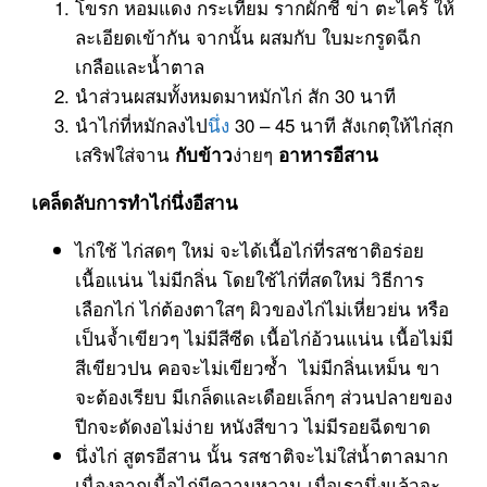
โขรก หอมแดง กระเทียม รากผักชี ข่า ตะไคร้ ให้
ละเอียดเข้ากัน จากนั้น ผสมกับ ใบมะกรูดฉีก
เกลือและน้ำตาล
นำส่วนผสมทั้งหมดมาหมักไก่ สัก 30 นาที
นำไก่ที่หมักลงไป
นึ่ง
30 – 45 นาที สังเกตุให้ไก่สุก
เสริฟใส่จาน
ง่ายๆ
กับข้าว
อาหารอีสาน
เคล็ดลับการทำไก่นึ่งอีสาน
ไก่ใช้ ไก่สดๆ ใหม่ จะได้เนื้อไก่ที่รสชาติอร่อย
เนื้อแน่น ไม่มีกลิ่น โดยใช้ไก่ที่สดใหม่ วิธีการ
เลือกไก่ ไก่ต้องตาใสๆ ผิวของไก่ไม่เหี่ยวย่น หรือ
เป็นจ้ำเขียวๆ ไม่มีสีซีด เนื้อไก่อ้วนแน่น เนื้อไม่มี
สีเขียวปน คอจะไม่เขียวซ้ำ ไม่มีกลิ่นเหม็น ขา
จะต้องเรียบ มีเกล็ดและเดือยเล็กๆ ส่วนปลายของ
ปีกจะดัดงอไม่ง่าย หนังสีขาว ไม่มีรอยฉีดขาด
นึ่งไก่ สูตรอีสาน นั้น รสชาติจะไม่ใส่น้ำตาลมาก
เนื่องจากเนื้อไก่มีความหวาน เมื่อเรานึ่งแล้วจะ