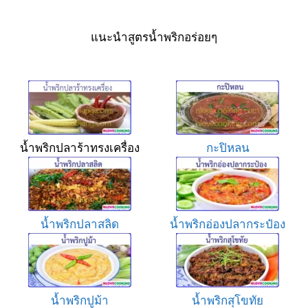
แนะนำสูตรน้ำพริกอร่อยๆ
น้ำพริกปลาร้าทรงเครื่อง
กะปิหลน
น้ำพริกปลาสลิด
น้ำพริกอ่องปลากระป๋อง
น้ำพริกปูม้า
น้ำพริกสุโขทัย