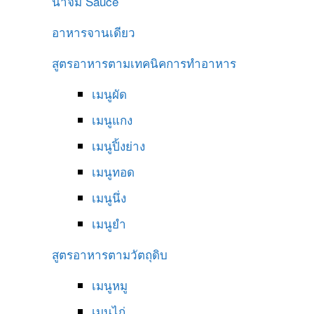
น้ำจิ้ม
Sauce
อาหารจานเดียว
สูตรอาหารตามเทคนิคการทำอาหาร
เมนูผัด
เมนูแกง
เมนูปิ้งย่าง
เมนูทอด
เมนูนึ่ง
เมนูยำ
สูตรอาหารตามวัตถุดิบ
เมนูหมู
เมนูไก่