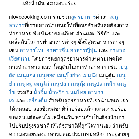
แห้งน้ำมัน จะกรอบอร่อย
nlovecooking.com รวบรวม
สูตรอาหาร
ต่างๆ
เมนู
อาหาร
ที่เราอยากนำเสนอให้เพื่อนๆสำหรับคยต้องการ
ทำอาหาร ซึ่งเน้นรายละเอียด ส่วนผสม วิธีทำ และ
เคล็ดลับในการทำอาหารต่างๆ ซึ่งมีสูตรอาหารต่างๆ
เช่น
อาหารไทย
อาหารจีน
อาหารญี่ปุ่น
และ
อาหาร
เวียดนาม
โดยการแยกสูตรอาหารต่างๆตามเทคนิค
การทำอาหาร และ วััตถุดิบในการทำอาหาร เช่น
เมนู
ผัด
เมนูแกง
เมนูทอด
เมนูปิ้งย่าง
เมนูนึ่ง
เมนูตุ๋น
เมนู
ยำ
เมนูหมู
เมนูไก่
เมนูปลา
เมนูกุ้ง
เมนูปลาหมึก
เมนู
ไข่
รวมถึง
น้ำจิ้ม
น้ำพริก
ขนมไทย
อาหาร
เจ
และ
เครื่องดื่ม
สำหรับสูตรอาหารที่เรานำเสนอ เรา
ได้ทดสอบ ลองชิมรสชาติว่าอร่อยแล้ว แต่ความอร่อย
ของคนแต่ละคนไม่เหมือนกัน ท่านจำเป็นต้องนำเอา
ไปปรับปรุงรสชาติให้ได้รสชาติที่ถูกใจท่านเอง สำหรับ
ความอร่อยของอาหารแต่ละประเภทมีหลักการอยู่ง่ายๆ