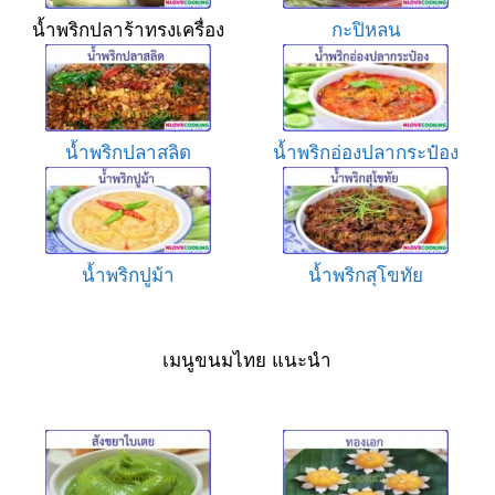
น้ำพริกปลาร้าทรงเครื่อง
กะปิหลน
น้ำพริกปลาสลิด
น้ำพริกอ่องปลากระป๋อง
น้ำพริกปูม้า
น้ำพริกสุโขทัย
เมนูขนมไทย แนะนำ