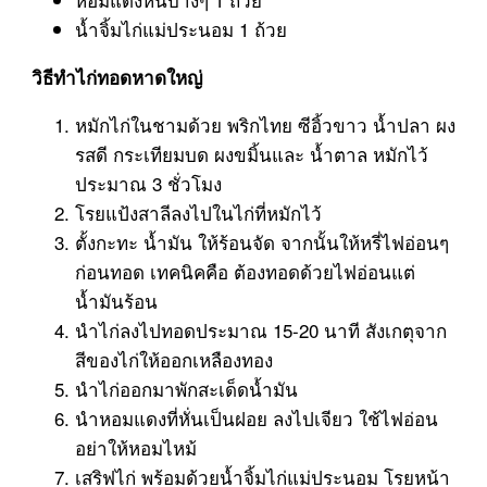
น้ำจิ้มไก่แม่ประนอม 1 ถ้วย
วิธีทำไก่ทอดหาดใหญ่
หมักไก่ในชามด้วย พริกไทย ซีอิ้วขาว น้ำปลา ผง
รสดี กระเทียมบด ผงขมิ้นและ น้ำตาล หมักไว้
ประมาณ 3 ชั่วโมง
โรยแป้งสาลีลงไปในไก่ที่หมักไว้
ตั้งกะทะ น้ำมัน ให้ร้อนจัด จากนั้นให้หรี่ไฟอ่อนๆ
ก่อนทอด เทคนิคคือ ต้องทอดด้วยไฟอ่อนแต่
น้ำมันร้อน
นำไก่ลงไปทอดประมาณ 15-20 นาที สังเกตุจาก
สีของไก่ให้ออกเหลืองทอง
นำไก่ออกมาพักสะเด็ดน้ำมัน
นำหอมแดงที่หั่นเป็นฝอย ลงไปเจียว ใช้ไฟอ่อน
อย่าให้หอมไหม้
เสริฟไก่ พร้อมด้วยน้ำจิ้มไก่แม่ประนอม โรยหน้า