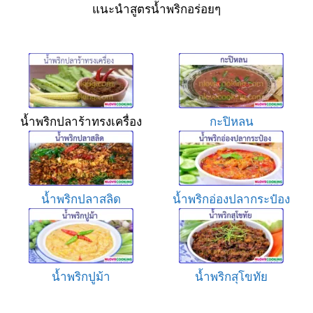
แนะนำสูตรน้ำพริกอร่อยๆ
น้ำพริกปลาร้าทรงเครื่อง
กะปิหลน
น้ำพริกปลาสลิด
น้ำพริกอ่องปลากระป๋อง
น้ำพริกปูม้า
น้ำพริกสุโขทัย