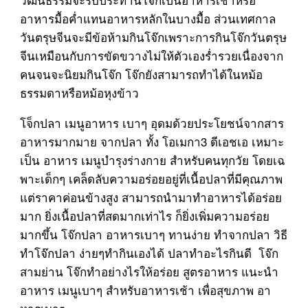
อาหารมื้อค่ำแทนอาหารหลักในบางมื้อ ส่วนเทศกาล
วันตรุษจีนจะมีข้อห้ามกินโจ๊กเพราะการกินโจ๊กวันตรุษ
จีนเหมือนกับการขัดขวางไม่ให้ตัวเองร่ำรวยเนื่องจาก
คนจนจะนิยมกินโจ๊ก โจ๊กยังสามารถทำได้ในหม้อ
ธรรมดาหรือหม้อหุงข้าว
โจ็กปลา เมนูอาหาร เบาๆ อุดมด้วยประโยชน์จากสาร
อาหารมากมาย จากปลา ทั้ง โอเมกา3 ดีเอชเอ เหมาะ
เป็น อาหาร เมนูบำรุงร่างกาย สำหรับคนทุกวัย โดยเฉ
พาะเด็กๆ เคล็ดลับความอร่อยอยู่ที่เนื้อปลาที่มีคุณภาพ
แต่ราคาค่อนข้างสูง สามารถนำมาทำอาหารได้อร่อย
มาก ยิ่งเนื้อปลาที่สดมากเท่าไร ก็ยิ่งเพิ่มความอร่อย
มากขึ้น โจ๊กปลา อาหารเบาๆ ทานง่าย ทำจากปลา วิธี
ทำโจ๊กปลา ง่ายๆทำกินเองได้ ปลาทำอะไรกินดี โจ๊ก
สามย่าน โจ๊กทำอย่างไรให้อร่อย สูตรอาหาร แนะนำ
อาหาร เมนูเบาๆ สำหรับอาหารเช้า เพื่อสุขภาพ อา