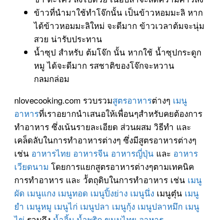
ข้าวที่นำมาใช้ทำโจ๊กนั้น เป็นข้าวหอมมะลิ หาก
ได้ข้าวหอมมะลิใหม่ จะดีมาก ข้าวเวลาต้มจะนุ่ม
สวย น่ารับประทาน
น้ำซุป สำหรับ ต้มโจ๊ก นั้น หากใช้ น้ำซุปกระดูก
หมู ได้จะดีมาก รสชาติของโจ๊กจะหวาน
กลมกล่อม
nlovecooking.com รวบรวม
สูตรอาหาร
ต่างๆ
เมนู
อาหาร
ที่เราอยากนำเสนอให้เพื่อนๆสำหรับคยต้องการ
ทำอาหาร ซึ่งเน้นรายละเอียด ส่วนผสม วิธีทำ และ
เคล็ดลับในการทำอาหารต่างๆ ซึ่งมีสูตรอาหารต่างๆ
เช่น
อาหารไทย
อาหารจีน
อาหารญี่ปุ่น
และ
อาหาร
เวียดนาม
โดยการแยกสูตรอาหารต่างๆตามเทคนิค
การทำอาหาร และ วััตถุดิบในการทำอาหาร เช่น
เมนู
ผัด
เมนูแกง
เมนูทอด
เมนูปิ้งย่าง
เมนูนึ่ง
เมนูตุ๋น
เมนู
ยำ
เมนูหมู
เมนูไก่
เมนูปลา
เมนูกุ้ง
เมนูปลาหมึก
เมนู
ไข่
รวมถึง
น้ำจิ้ม
น้ำพริก
ขนมไทย
อาหาร