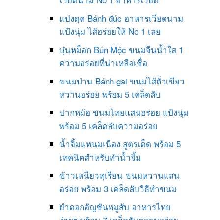
แบ๋งดุค Bánh đúc อาหารเวียดนาม
แป้งนุ่ม ไส้อร่อยให้ No 1 เลย
บุ๋นหม็อก Bún Mộc ขนมจีนน้ำใส 1
ความอร่อยที่น่าเหลือเชื่อ
ขนมป่าน Bánh gai ขนมไส้ถั่วเขียว
หวานอร่อย พร้อม 5 เคล็ดลับ
ปากหม้อ ขนมไทยแสนอร่อย แป้งนุ่ม
พร้อม 5 เคล็ดลับความอร่อย
น้ำจิ้มแหนมเนือง สูตรเด็ด พร้อม 5
เทคนิคสำหรับทำน้ำจิ้ม
ข้าวเหนียวทุเรียน ขนมหวานแสน
อร่อย พร้อม 3 เคล็ดลับวิธีทำขนม
ยำดอกอัญชันหมูสับ อาหารไทย
ง่ายๆ พร้อม 7 เคล็ดลับความอร่อย