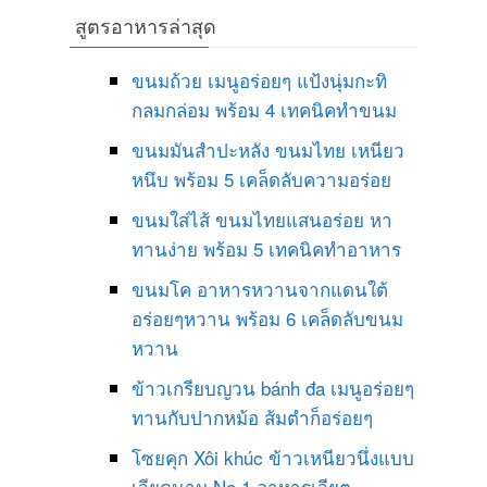
สูตรอาหารล่าสุด
ขนมถ้วย เมนูอร่อยๆ แป้งนุ่มกะทิ
กลมกล่อม พร้อม 4 เทคนิคทำขนม
ขนมมันสำปะหลัง ขนมไทย เหนียว
หนึบ พร้อม 5 เคล็ดลับความอร่อย
ขนมใส่ไส้ ขนมไทยแสนอร่อย หา
ทานง่าย พร้อม 5 เทคนิคทำอาหาร
ขนมโค อาหารหวานจากแดนใต้
อร่อยๆหวาน พร้อม 6 เคล็ดลับขนม
หวาน
ข้าวเกรียบญวน bánh đa เมนูอร่อยๆ
ทานกับปากหม้อ ส้มตำก็อร่อยๆ
โซยคุก Xôi khúc ข้าวเหนียวนึ่งแบบ
เวียดนาม No 1 อาหารเวียต