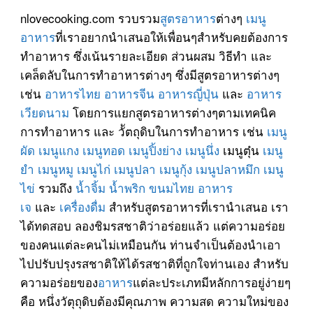
nlovecooking.com รวบรวม
สูตรอาหาร
ต่างๆ
เมนู
อาหาร
ที่เราอยากนำเสนอให้เพื่อนๆสำหรับคยต้องการ
ทำอาหาร ซึ่งเน้นรายละเอียด ส่วนผสม วิธีทำ และ
เคล็ดลับในการทำอาหารต่างๆ ซึ่งมีสูตรอาหารต่างๆ
เช่น
อาหารไทย
อาหารจีน
อาหารญี่ปุ่น
และ
อาหาร
เวียดนาม
โดยการแยกสูตรอาหารต่างๆตามเทคนิค
การทำอาหาร และ วััตถุดิบในการทำอาหาร เช่น
เมนู
ผัด
เมนูแกง
เมนูทอด
เมนูปิ้งย่าง
เมนูนึ่ง
เมนูตุ๋น
เมนู
ยำ
เมนูหมู
เมนูไก่
เมนูปลา
เมนูกุ้ง
เมนูปลาหมึก
เมนู
ไข่
รวมถึง
น้ำจิ้ม
น้ำพริก
ขนมไทย
อาหาร
เจ
และ
เครื่องดื่ม
สำหรับสูตรอาหารที่เรานำเสนอ เรา
ได้ทดสอบ ลองชิมรสชาติว่าอร่อยแล้ว แต่ความอร่อย
ของคนแต่ละคนไม่เหมือนกัน ท่านจำเป็นต้องนำเอา
ไปปรับปรุงรสชาติให้ได้รสชาติที่ถูกใจท่านเอง สำหรับ
ความอร่อยของ
อาหาร
แต่ละประเภทมีหลักการอยู่ง่ายๆ
คือ หนึ่งวัตุถุดิบต้องมีคุณภาพ ความสด ความใหม่ของ