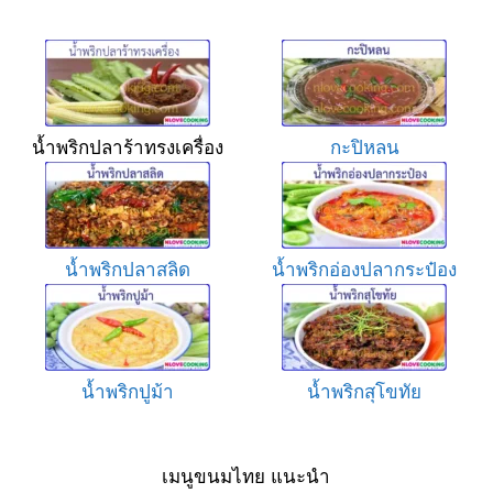
น้ำพริกปลาร้าทรงเครื่อง
กะปิหลน
น้ำพริกปลาสลิด
น้ำพริกอ่องปลากระป๋อง
น้ำพริกปูม้า
น้ำพริกสุโขทัย
เมนูขนมไทย แนะนำ