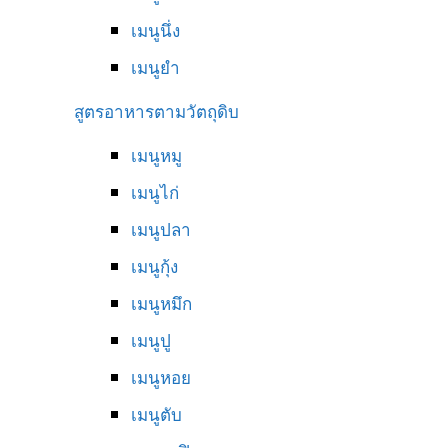
เมนูนึ่ง
เมนูยำ
สูตรอาหารตามวัตถุดิบ
เมนูหมู
เมนูไก่
เมนูปลา
เมนูกุ้ง
เมนูหมึก
เมนูปู
เมนูหอย
เมนูตับ