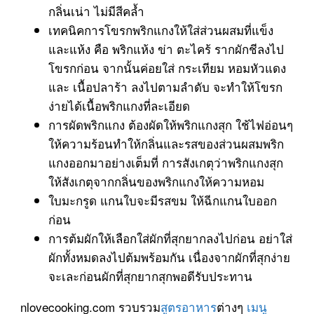
กลิ่นเน่า ไม่มีสีคล้ำ
เทคนิคการโขรกพริกแกงให้ใส่ส่วนผสมที่แข็ง
และแห้ง คือ พริกแห้ง ข่า ตะไคร้ รากผักชีลงไป
โขรกก่อน จากนั้นค่อยใส่ กระเทียม หอมหัวแดง
และ เนื้อปลาร้า ลงไปตามลำดับ จะทำให้โขรก
ง่ายได้เนื้อพริกแกงที่ละเอียด
การผัดพริกแกง ต้องผัดให้พริกแกงสุก ใช้ไฟอ่อนๆ
ให้ความร้อนทำให้กลิ่นและรสของส่วนผสมพริก
แกงออกมาอย่างเต็มที่ การสังเกตุว่าพริกแกงสุก
ให้สังเกตุจากกลิ่นของพริกแกงให้ความหอม
ใบมะกรูด แกนใบจะมีรสขม ให้ฉีกแกนใบออก
ก่อน
การต้มผักให้เลือกใส่ผักที่สุกยากลงไปก่อน อย่าใส่
ผักทั้งหมดลงไปต้มพร้อมกัน เนื่องจากผักที่สุกง่าย
จะเละก่อนผักที่สุกยากสุกพอดีรับประทาน
nlovecooking.com รวบรวม
สูตรอาหาร
ต่างๆ
เมนู