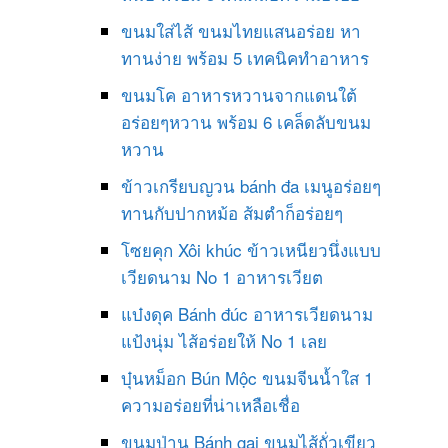
ขนมใส่ไส้ ขนมไทยแสนอร่อย หา
ทานง่าย พร้อม 5 เทคนิคทำอาหาร
ขนมโค อาหารหวานจากแดนใต้
อร่อยๆหวาน พร้อม 6 เคล็ดลับขนม
หวาน
ข้าวเกรียบญวน bánh đa เมนูอร่อยๆ
ทานกับปากหม้อ ส้มตำก็อร่อยๆ
โซยคุก Xôi khúc ข้าวเหนียวนึ่งแบบ
เวียดนาม No 1 อาหารเวียต
แบ๋งดุค Bánh đúc อาหารเวียดนาม
แป้งนุ่ม ไส้อร่อยให้ No 1 เลย
บุ๋นหม็อก Bún Mộc ขนมจีนน้ำใส 1
ความอร่อยที่น่าเหลือเชื่อ
ขนมป่าน Bánh gai ขนมไส้ถั่วเขียว