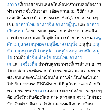
อาหาร
ที่เราอยากนำเสนอให้เพื่อนๆสำหรับคยต้องการ
ทำอาหาร ซึ่งเน้นรายละเอียด ส่วนผสม วิธีทำ และ
เคล็ดลับในการทำอาหารต่างๆ ซึ่งมีสูตรอาหารต่างๆ
เช่น
อาหารไทย
อาหารจีน
อาหารญี่ปุ่น
และ
อาหาร
เวียดนาม
โดยการแยกสูตรอาหารต่างๆตามเทคนิค
การทำอาหาร และ วััตถุดิบในการทำอาหาร เช่น
เมนู
ผัด
เมนูแกง
เมนูทอด
เมนูปิ้งย่าง
เมนูนึ่ง
เมนูตุ๋น
เมนู
ยำ
เมนูหมู
เมนูไก่
เมนูปลา
เมนูกุ้ง
เมนูปลาหมึก
เมนู
ไข่
รวมถึง
น้ำจิ้ม
น้ำพริก
ขนมไทย
อาหาร
เจ
และ
เครื่องดื่ม
สำหรับสูตรอาหารที่เรานำเสนอ เรา
ได้ทดสอบ ลองชิมรสชาติว่าอร่อยแล้ว แต่ความอร่อย
ของคนแต่ละคนไม่เหมือนกัน ท่านจำเป็นต้องนำเอา
ไปปรับปรุงรสชาติให้ได้รสชาติที่ถูกใจท่านเอง สำหรับ
ความอร่อยของ
อาหาร
แต่ละประเภทมีหลักการอยู่ง่ายๆ
คือ หนึ่งวัตุถุดิบต้องมีคุณภาพ ความสด ความใหม่ของ
วัตถุดิบต่างๆมีความสำคัญ สองเทคนิคการเตรียม