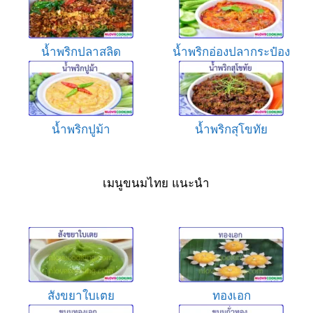
น้ำพริกปลาสลิด
น้ำพริกอ่องปลากระป๋อง
น้ำพริกปูม้า
น้ำพริกสุโขทัย
เมนูขนมไทย แนะนำ
สังขยาใบเตย
ทองเอก