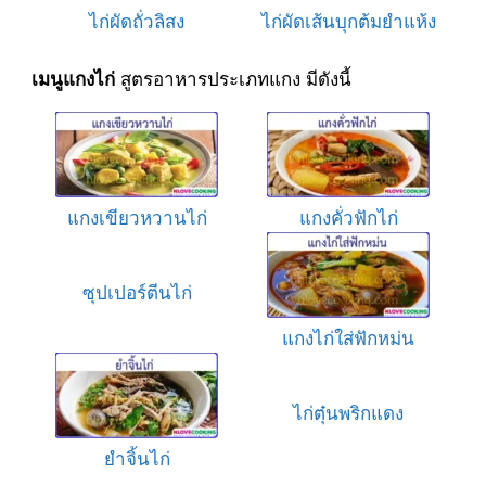
ไก่ผัดถั่วลิสง
ไก่ผัดเส้นบุกต้มยำแห้ง
สูตรอาหารประเภทแกง มีดังนี้
เมนูแกงไก่
แกงเขียวหวานไก่
แกงคั่วฟักไก่
ซุปเปอร์ตีนไก่
แกงไก่ใส่ฟักหม่น
ไก่ตุ๋นพริกแดง
ยำจิ้นไก่