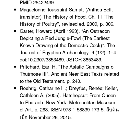
PMID 25422439.
Maguelonne Toussaint-Samat, (Anthea Bell,
translator) The History of Food, Ch. 11 “The
History of Poultry”, revised ed. 2009, p. 306.
Carter, Howard (April 1923). “An Ostracon
Depicting a Red Jungle-Fowl (The Earliest
Known Drawing of the Domestic Cock)”. The
Journal of Egyptian Archaeology. 9 (1/2): 1–4.
doi:10.2307/3853489. JSTOR 3853489.
Pritchard, Earl H. “The Asiatic Campaigns of
Thutmose III”. Ancient Near East Texts related
to the Old Testament. p. 240.
Roehrig, Catharine H.; Dreyfus, Renée; Keller,
Cathleen A. (2005). Hatshepsut: From Queen
to Pharaoh. New York: Metropolitan Museum
of Art. p. 268. ISBN 978-1-58839-173-5. สืบค้น
เมื่อ November 26, 2015.