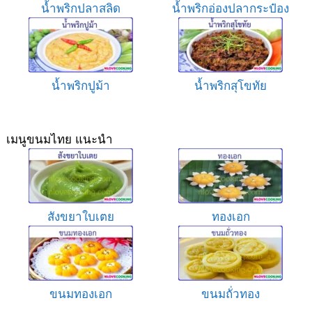
น้ำพริกปลาสลิด
น้ำพริกอ่องปลากระป๋อง
น้ำพริกปูม้า
น้ำพริกสุโขทัย
เมนูขนมไทย แนะนำ
สังขยาใบเตย
ทองเอก
ขนมทองเอก
ขนมถั่วทอง