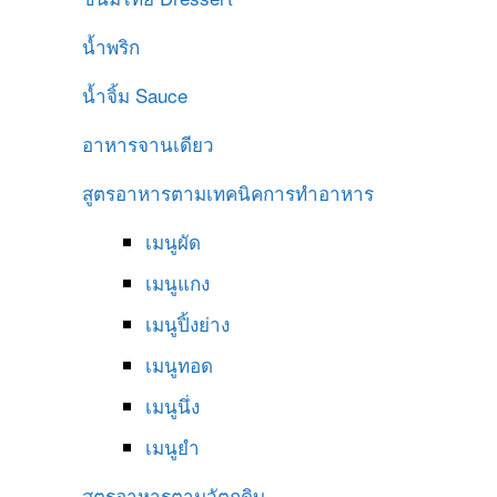
น้ำพริก
น้ำจิ้ม
Sauce
อาหารจานเดียว
สูตรอาหารตามเทคนิคการทำอาหาร
เมนูผัด
เมนูแกง
เมนูปิ้งย่าง
เมนูทอด
เมนูนึ่ง
เมนูยำ
สูตรอาหารตามวัตถุดิบ