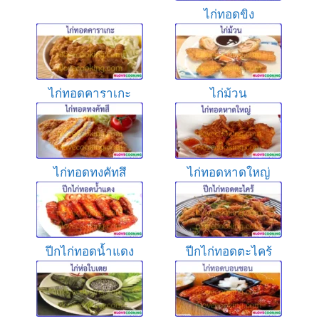
ไก่ทอดขิง
ไก่ทอดคาราเกะ
ไก่ม้วน
ไก่ทอดทงคัทสึ
ไก่ทอดหาดใหญ่
ปีกไก่ทอดน้ำแดง
ปีกไก่ทอดตะไคร้