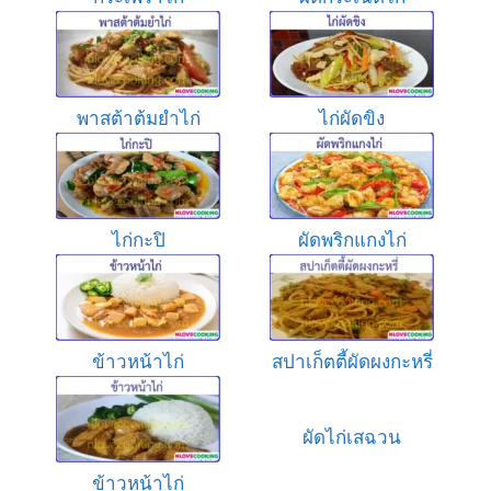
พาสต้าต้มยำไก่
ไก่ผัดขิง
ไก่กะปิ
ผัดพริกแกงไก่
ข้าวหน้าไก่
สปาเก็ตตี้ผัดผงกะหรี่
ผัดไก่เสฉวน
ข้าวหน้าไก่