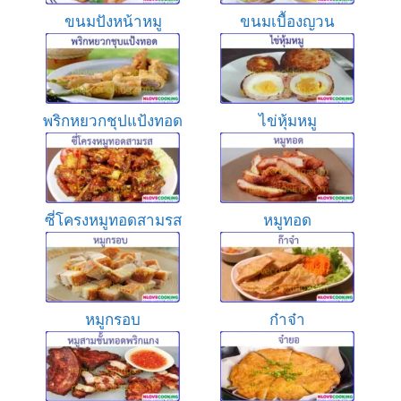
ขนมปังหน้าหมู
ขนมเบื้องญวน
พริกหยวกชุปแป้งทอด
ไข่หุ้มหมู
ซี่โครงหมูทอดสามรส
หมูทอด
หมูกรอบ
ก๋าจ๋า