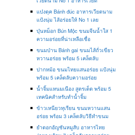
เวียดนาม No 1 อาหารเวียต
แบ๋งดุค Bánh đúc อาหารเวียดนาม
แป้งนุ่ม ไส้อร่อยให้ No 1 เลย
บุ๋นหม็อก Bún Mộc ขนมจีนน้ำใส 1
ความอร่อยที่น่าเหลือเชื่อ
ขนมป่าน Bánh gai ขนมไส้ถั่วเขียว
หวานอร่อย พร้อม 5 เคล็ดลับ
ปากหม้อ ขนมไทยแสนอร่อย แป้งนุ่ม
พร้อม 5 เคล็ดลับความอร่อย
น้ำจิ้มแหนมเนือง สูตรเด็ด พร้อม 5
เทคนิคสำหรับทำน้ำจิ้ม
ข้าวเหนียวทุเรียน ขนมหวานแสน
อร่อย พร้อม 3 เคล็ดลับวิธีทำขนม
ยำดอกอัญชันหมูสับ อาหารไทย