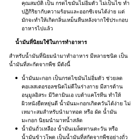
คุณสมบัติ เป็น กรดไขมันไม่อิ่มตัว ไม่เป็นไข ทำ
ปฏิกิริยากับความร้อนและออกซิเจนได้ง่าย แต่
มักจะทำให้เกิดกลิ่นเหม็นหืนหลังจากใช้ประกอบ
อาหารไปแล้ว
น้ำมันที่นิยมใช้ในการทำอาหาร
สำหรับน้ำมันที่นิยมนำมาทำอาหาร มีหลายชนิด เป็น
น้ำมันที่สะกัดจากพืช มีดังนี้
น้ำมันมะกอก เป็นกรดไขมันไม่อิ่มตัว ช่วยลด
คอเลสเตอรอลชนิดไม่ดีในร่างกาย มีสารต้าน
อนุมูลอิสระ มีวิตามินเอ เบต้าแคโรทีน ทำให้
ผิวหนังยืดหยุ่นดี น้ำมันมะกอกเกิดควันได้ง่าย ไม่
เหมาะสมสำหรับนำมาทอด หรือ ผัด น้่ำมัน
มะกอก นิยมนำมาทน้ำสลัด
น้ำมันถั่วเหลือง น้ำมันเมล็ดทานตะวัน หรือ
น้ำมันข้าวโพด เป็นน้ำมันที่สกัดจากพืชอย่างถั่ว