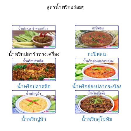
สูตรน้ำพริกอร่อยๆ
น้ำพริกปลาร้าทรงเครื่อง
กะปิหลน
น้ำพริกปลาสลิด
น้ำพริกอ่องปลากระป๋อง
น้ำพริกปูม้า
น้ำพริกสุโขทัย