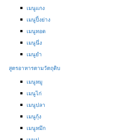
เมนูแกง
เมนูปิ้งย่าง
เมนูทอด
เมนูนึ่ง
เมนูยำ
สูตรอาหารตามวัตถุดิบ
เมนูหมู
เมนูไก่
เมนูปลา
เมนูกุ้ง
เมนูหมึก
เมนูปู