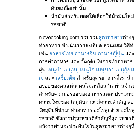
ด้วยเกลือเท่านั้น
น้ำมันสำหรับทอดให้เลือกใช้น้ำมันใหม
รสชาติ
nlovecooking.com รวบรวม
สูตรอาหาร
ต่าง
ทำอาหาร ซึ่งเน้นรายละเอียด ส่วนผสม วิธี
เช่น
อาหารไทย
อาหารจีน
อาหารญี่ปุ่น
แล
การทำอาหาร และ วััตถุดิบในการทำอาหาร
ตุ๋น
เมนูยำ
เมนูหมู
เมนูไก่
เมนูปลา
เมนูกุ้ง
เ
เจ
และ
เครื่องดื่ม
สำหรับสูตรอาหารที่เรานำ
อร่อยของคนแต่ละคนไม่เหมือนกัน ท่านจำเป็
สำหรับความอร่อยของอาหารแต่ละประเภทมีหลั
ความใหม่ของวัตถุดิบต่างๆมีความสำคัญ 
วัตถุดิบที่นำมาทำอาหาร อะไรสุกง่าย อะไรส
รสชาติ ซึ่งการปรุงรสชาติสำคัญที่สุด รสชาติ
หวังว่าท่านจะประทับใจในสูตรอาหารต่างๆที