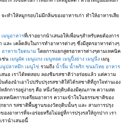
่ จะทำให้หมูกรอบไม่มีกลิ่นของอาหารเก่า ทำให้อาหารเสีย
ๆ
เมนูอาหาร
ที่เราอยากนำเสนอให้เพื่อนๆสำหรับคยต้องการ
ทำ และ เคล็ดลับในการทำอาหารต่างๆ ซึ่งมีสูตรอาหารต่างๆ
ะ
อาหารเวียดนาม
โดยการแยกสูตรอาหารต่างๆตามเทคนิค
 เช่น
เมนูผัด
เมนูแกง
เมนูทอด
เมนูปิ้งย่าง
เมนูนึ่ง
เมนู
มนูปลาหมึก
เมนูไข่
รวมถึง
น้ำจิ้ม
น้ำพริก
ขนมไทย
อาหาร
เสนอ เราได้ทดสอบ ลองชิมรสชาติว่าอร่อยแล้ว แต่ความ
นต้องนำเอาไปปรับปรุงรสชาติให้ได้รสชาติที่ถูกใจท่านเอง
กการอยู่ง่ายๆ คือ หนึ่งวัตุถุดิบต้องมีคุณภาพ ความสด
สองเทคนิคการเตรียมอาหาร ความเข้าใจในธรรมชาติของ
ุกยาก รสชาติพื้นฐานของวัตถุดิบนั้นๆ และ สามการปรุง
ของอาหารที่จะอร่อยหรือไม่อยูู่ที่การปรุงรสให้ถูกปาก เรา
่เรานำเสนอนี้