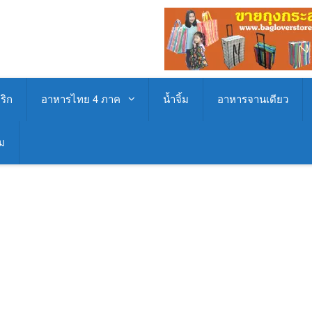
ริก
อาหารไทย 4 ภาค
น้ำจิ้ม
อาหารจานเดียว
่ม