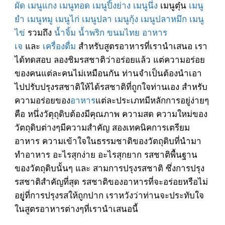
ผัด
เมนูแกง
เมนูทอด
เมนูปิ้งย่าง
เมนูนึ่ง
เมนูตุ๋น
เมนู
ยำ
เมนูหมู
เมนูไก่
เมนูปลา
เมนูกุ้ง
เมนูปลาหมึก
เมนู
ไข่
รวมถึง
น้ำจิ้ม
น้ำพริก
ขนมไทย
อาหาร
เจ
และ
เครื่องดื่ม
สำหรับสูตรอาหารที่เรานำเสนอ เรา
ได้ทดสอบ ลองชิมรสชาติว่าอร่อยแล้ว แต่ความอร่อย
ของคนแต่ละคนไม่เหมือนกัน ท่านจำเป็นต้องนำเอา
ไปปรับปรุงรสชาติให้ได้รสชาติที่ถูกใจท่านเอง สำหรับ
ความอร่อยของ
อาหาร
แต่ละประเภทมีหลักการอยู่ง่ายๆ
คือ หนึ่งวัตุถุดิบต้องมีคุณภาพ ความสด ความใหม่ของ
วัตถุดิบต่างๆมีความสำคัญ สองเทคนิคการเตรียม
อาหาร ความเข้าใจในธรรมชาติของวัตถุดิบที่นำมา
ทำอาหาร อะไรสุกง่าย อะไรสุกยาก รสชาติพื้นฐาน
ของวัตถุดิบนั้นๆ และ สามการปรุงรสชาติ ซึ่งการปรุง
รสชาติสำคัญที่สุด รสชาติของอาหารที่จะอร่อยหรือไม่
อยูู่ที่การปรุงรสให้ถูกปาก เราหวังว่าท่านจะประทับใจ
ในสูตรอาหารต่างๆที่เรานำเสนอนี้