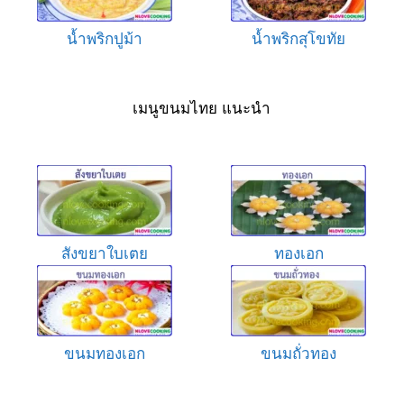
น้ำพริกปูม้า
น้ำพริกสุโขทัย
เมนูขนมไทย แนะนำ
สังขยาใบเตย
ทองเอก
ขนมทองเอก
ขนมถั่วทอง