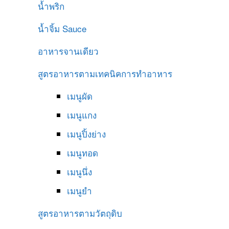
น้ำพริก
น้ำจิ้ม
Sauce
อาหารจานเดียว
สูตรอาหารตามเทคนิคการทำอาหาร
เมนูผัด
เมนูแกง
เมนูปิ้งย่าง
เมนูทอด
เมนูนึ่ง
เมนูยำ
สูตรอาหารตามวัตถุดิบ