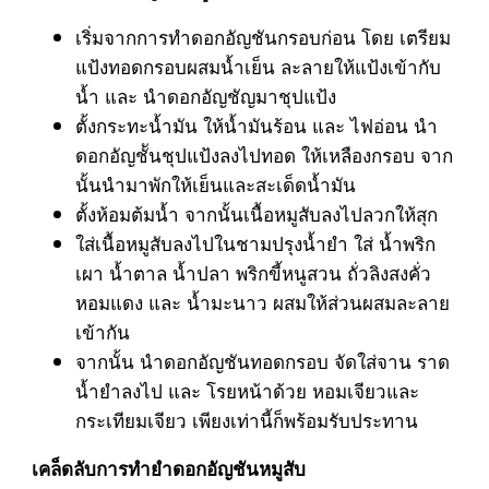
เริ่มจากการทำดอกอัญชันกรอบก่อน โดย เตรียม
แป้งทอดกรอบผสมน้ำเย็น ละลายให้แป้งเข้ากับ
น้ำ และ นำดอกอัญชัญมาชุปแป้ง
ตั้งกระทะน้ำมัน ให้น้ำมันร้อน และ ไฟอ่อน นำ
ดอกอัญชัันชุปแป้งลงไปทอด ให้เหลืองกรอบ จาก
นั้นนำมาพักให้เย็นและสะเด็ดน้ำมัน
ตั้งห้อมต้มน้ำ จากนั้นเนื้อหมูสับลงไปลวกให้สุก
ใส่เนื้อหมูสับลงไปในชามปรุงน้ำยำ ใส่ น้ำพริก
เผา น้ำตาล น้ำปลา พริกขี้หนูสวน ถั่วลิงสงคั่ว
หอมแดง และ น้ำมะนาว ผสมให้ส่วนผสมละลาย
เข้ากัน
จากนั้น นำดอกอัญชันทอดกรอบ จัดใส่จาน ราด
น้ำยำลงไป และ โรยหน้าด้วย หอมเจียวและ
กระเทียมเจียว เพียงเท่านี้ก็พร้อมรับประทาน
เคล็ดลับการทำยำดอกอัญชันหมูสับ