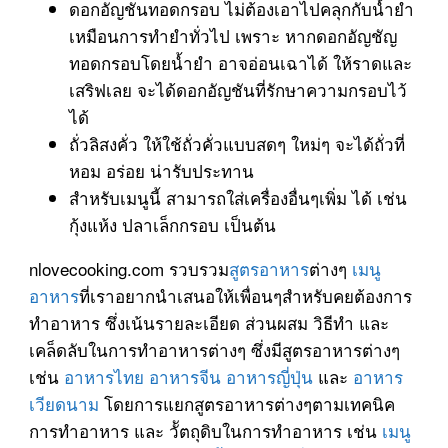
ดอกอัญชันทอดกรอบ ไม่ต้องเอาไปคลุกกับน้ำยำ
เหมือนการทำยำทั่วไป เพราะ หากดอกอัญชัญ
ทอดกรอบโดยน้ำยำ อาจอ่อนเฉาได้ ให้ราดและ
เสริฟเลย จะได้ดอกอัญชันที่รักษาความกรอบไว้
ได้
ถั่วลิสงคั่ว ให้ใช้ถั่วคั่วแบบสดๆ ใหม่ๆ จะได้ถั่วที่
หอม อร่อย น่ารับประทาน
สำหรับเมนูนี้ สามารถใส่เครื่องอื่นๆเพิ่ม ได้ เช่น
กุ้งแห้ง ปลาเล็กกรอบ เป็นต้น
nlovecooking.com รวบรวม
สูตรอาหาร
ต่างๆ
เมนู
อาหาร
ที่เราอยากนำเสนอให้เพื่อนๆสำหรับคยต้องการ
ทำอาหาร ซึ่งเน้นรายละเอียด ส่วนผสม วิธีทำ และ
เคล็ดลับในการทำอาหารต่างๆ ซึ่งมีสูตรอาหารต่างๆ
เช่น
อาหารไทย
อาหารจีน
อาหารญี่ปุ่น
และ
อาหาร
เวียดนาม
โดยการแยกสูตรอาหารต่างๆตามเทคนิค
การทำอาหาร และ วััตถุดิบในการทำอาหาร เช่น
เมนู