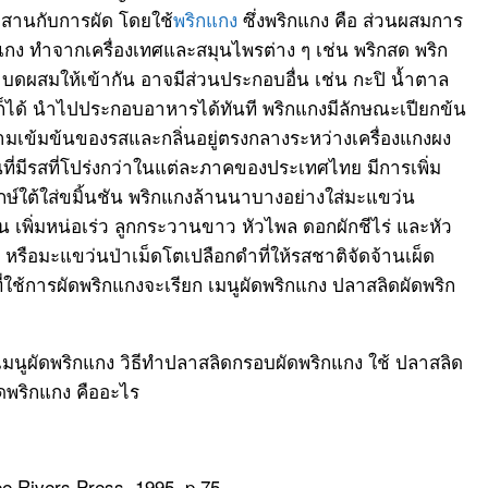
านกับการผัด โดยใช้
พริกแกง
ซึ่งพริกแกง คือ ส่วนผสมการ
ง ทำจากเครื่องเทศและสมุนไพรต่าง ๆ เช่น พริกสด พริก
ด บดผสมให้เข้ากัน อาจมีส่วนประกอบอื่น เช่น กะปิ น้ำตาล
ก็ได้ นำไปประกอบอาหารได้ทันที พริกแกงมีลักษณะเปียกข้น
มเข้มข้นของรสและกลิ่นอยู่ตรงกลางระหว่างเครื่องแกงผง
ี่มีรสที่โปร่งกว่าในแต่ละภาคของประเทศไทย มีการเพิ่ม
ักษ์ใต้ใส่ขมิ้นชัน พริกแกงล้านนาบางอย่างใส่มะแขว่น
่น เพิ่มหน่อเร่ว ลูกกระวานขาว หัวไพล ดอกผักชีไร่ และหัว
หรือมะแขว่นป่าเม็ดโตเปลือกดำที่ให้รสชาติจัดจ้านเผ็ด
่ใช้การผัดพริกแกงจะเรียก เมนูผัดพริกแกง ปลาสลิดผัดพริก
เมนูผัดพริกแกง วิธีทำปลาสลิดกรอบผัดพริกแกง ใช้ ปลาสลิด
ดพริกแกง คืออะไร
ee Rivers Press, 1995. p 75