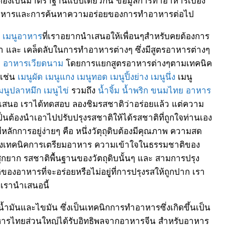
ารทำอาหารและการค้นหาความอร่อยของการทำอาหารต่อไป
ๆ
เมนูอาหาร
ที่เราอยากนำเสนอให้เพื่อนๆสำหรับคยต้องการ
ทำ และ เคล็ดลับในการทำอาหารต่างๆ ซึ่งมีสูตรอาหารต่างๆ
ะ
อาหารเวียดนาม
โดยการแยกสูตรอาหารต่างๆตามเทคนิค
 เช่น
เมนูผัด
เมนูแกง
เมนูทอด
เมนูปิ้งย่าง
เมนูนึ่ง
เมนู
มนูปลาหมึก
เมนูไข่
รวมถึง
น้ำจิ้ม
น้ำพริก
ขนมไทย
อาหาร
เสนอ เราได้ทดสอบ ลองชิมรสชาติว่าอร่อยแล้ว แต่ความ
นต้องนำเอาไปปรับปรุงรสชาติให้ได้รสชาติที่ถูกใจท่านเอง
กการอยู่ง่ายๆ คือ หนึ่งวัตุถุดิบต้องมีคุณภาพ ความสด
สองเทคนิคการเตรียมอาหาร ความเข้าใจในธรรมชาติของ
ุกยาก รสชาติพื้นฐานของวัตถุดิบนั้นๆ และ สามการปรุง
ของอาหารที่จะอร่อยหรือไม่อยูู่ที่การปรุงรสให้ถูกปาก เรา
่เรานำเสนอนี้
น้ำมันและไขมัน ซึ่งเป็นเทคนิกการทำอาหารซึ่งเกิดขึ้นเป็น
หารไทยส่วนใหญ่ได้รับอิทธิพลจากอาหารจีน สำหรับอาหาร