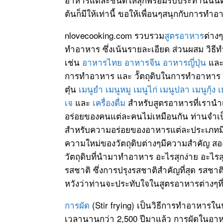
ต้นก็มีให้เท่านี้ ขอให้เพื่อนๆสนุกกับก
nlovecooking.com รวบรวม
สูตรอาหาร
ต่าง
ทำอาหาร ซึ่งเน้นรายละเอียด ส่วนผสม วิธี
เช่น
อาหารไทย
อาหารจีน
อาหารญี่ปุ่น
แล
การทำอาหาร และ วััตถุดิบในการทำอาหาร
ตุ๋น
เมนูยำ
เมนูหมู
เมนูไก่
เมนูปลา
เมนูกุ้ง
เ
เจ
และ
เครื่องดื่ม
สำหรับสูตรอาหารที่เรานำ
อร่อยของคนแต่ละคนไม่เหมือนกัน ท่านจำเป็
สำหรับความอร่อยของอาหารแต่ละประเภทมีหลั
ความใหม่ของวัตถุดิบต่างๆมีความสำคัญ 
วัตถุดิบที่นำมาทำอาหาร อะไรสุกง่าย อะไรส
รสชาติ ซึ่งการปรุงรสชาติสำคัญที่สุด รสชาติ
หวังว่าท่านจะประทับใจในสูตรอาหารต่างๆที
การผัด
(Stir frying) เป็นวิธีการทำอาหารใน
เวลานานกว่า 2,500 ปีมาแล้ว การผัดในอา