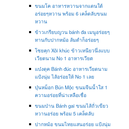
ขนมโค อาหารหวานจากแดนใต้
อร่อยๆหวาน พร้อม 6 เคล็ดลับขนม
หวาน
ข้าวเกรียบญวน bánh đa เมนูอร่อยๆ
ทานกับปากหม้อ ส้มตำก็อร่อยๆ
โซยคุก Xôi khúc ข้าวเหนียวนึ่งแบบ
เวียดนาม No 1 อาหารเวียต
แบ๋งดุค Bánh đúc อาหารเวียดนาม
แป้งนุ่ม ไส้อร่อยให้ No 1 เลย
บุ๋นหม็อก Bún Mộc ขนมจีนน้ำใส 1
ความอร่อยที่น่าเหลือเชื่อ
ขนมป่าน Bánh gai ขนมไส้ถั่วเขียว
หวานอร่อย พร้อม 5 เคล็ดลับ
ปากหม้อ ขนมไทยแสนอร่อย แป้งนุ่ม