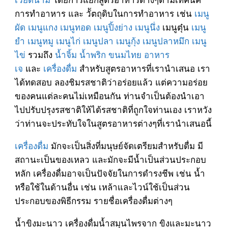
การทำอาหาร และ วััตถุดิบในการทำอาหาร เช่น
เมนู
ผัด
เมนูแกง
เมนูทอด
เมนูปิ้งย่าง
เมนูนึ่ง
เมนูตุ๋น
เมนู
ยำ
เมนูหมู
เมนูไก่
เมนูปลา
เมนูกุ้ง
เมนูปลาหมึก
เมนู
ไข่
รวมถึง
น้ำจิ้ม
น้ำพริก
ขนมไทย
อาหาร
เจ
และ
เครื่องดื่ม
สำหรับสูตรอาหารที่เรานำเสนอ เรา
ได้ทดสอบ ลองชิมรสชาติว่าอร่อยแล้ว แต่ความอร่อย
ของคนแต่ละคนไม่เหมือนกัน ท่านจำเป็นต้องนำเอา
ไปปรับปรุงรสชาติให้ได้รสชาติที่ถูกใจท่านเอง เราหวัง
ว่าท่านจะประทับใจในสูตรอาหารต่างๆที่เรานำเสนอนี้
เครื่องดื่ม
มักจะเป็นสิ่งที่มนุษย์จัดเตรียมสำหรับดื่ม มี
สถานะเป็นของเหลว และมักจะมีน้ำเป็นส่วนประกอบ
หลัก เครื่องดื่มอาจเป็นปัจจัยในการดำรงชีพ เช่น น้ำ
หรือใช้ในด้านอื่น เช่น เหล้าและไวน์ใช้เป็นส่วน
ประกอบของพิธีกรรม รายชื่อเครื่องดื่มต่างๆ
น้ำขิงมะนาว เครื่องดื่มน้ำสมุนไพรจาก ขิงและมะนาว