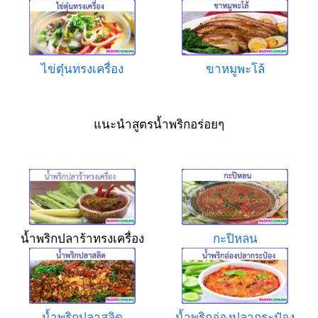
ไข่ตุ๋นทรงเครื่อง
ขาหมูพะโล้
แนะนำสูตรน้ำพริกอร่อยๆ
น้ำพริกปลาร้าทรงเครื่อง
กะปิหลน
น้ำพริกปลาสลิด
น้ำพริกอ่องปลากระป๋อง