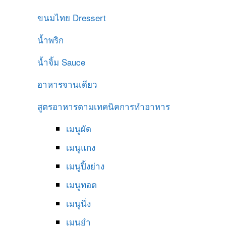
ขนมไทย
Dressert
น้ำพริก
น้ำจิ้ม
Sauce
อาหารจานเดียว
สูตรอาหารตามเทคนิคการทำอาหาร
เมนูผัด
เมนูแกง
เมนูปิ้งย่าง
เมนูทอด
เมนูนึ่ง
เมนูยำ