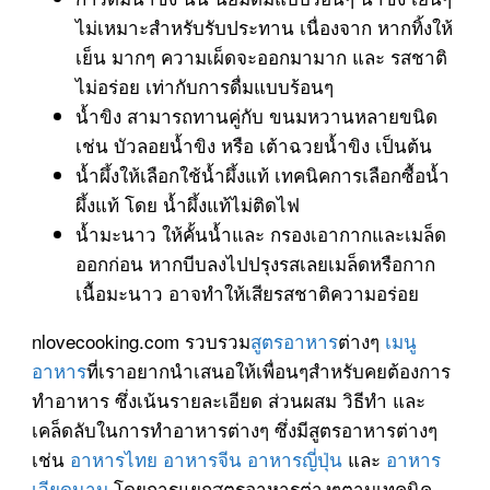
ไม่เหมาะสำหรับรับประทาน เนื่องจาก หากทิ้งให้
เย็น มากๆ ความเผ็ดจะออกมามาก และ รสชาติ
ไม่อร่อย เท่ากับการดื่มแบบร้อนๆ
น้ำขิง สามารถทานคู่กับ ขนมหวานหลายขนิด
เช่น บัวลอยน้ำขิง หรือ เต้าฉวยน้ำขิง เป็นต้น
น้ำผึ้งให้เลือกใช้น้ำผึ้งแท้ เทคนิคการเลือกซื้อน้ำ
ผึ้งแท้ โดย น้ำผึ้งแท้ไม่ติดไฟ
น้ำมะนาว ให้คั้นน้ำและ กรองเอากากและเมล็ด
ออกก่อน หากบีบลงไปปรุงรสเลยเมล็ดหรือกาก
เนื้อมะนาว อาจทำให้เสียรสชาติความอร่อย
nlovecooking.com รวบรวม
สูตรอาหาร
ต่างๆ
เมนู
อาหาร
ที่เราอยากนำเสนอให้เพื่อนๆสำหรับคยต้องการ
ทำอาหาร ซึ่งเน้นรายละเอียด ส่วนผสม วิธีทำ และ
เคล็ดลับในการทำอาหารต่างๆ ซึ่งมีสูตรอาหารต่างๆ
เช่น
อาหารไทย
อาหารจีน
อาหารญี่ปุ่น
และ
อาหาร
เวียดนาม
โดยการแยกสูตรอาหารต่างๆตามเทคนิค