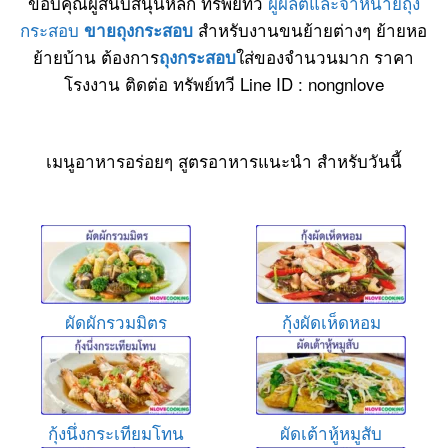
ขอบคุณผู้สนับสนุนหลัก ทรัพย์ทวี
ผู้ผลิตและจำหน่ายถุง
กระสอบ
สำหรับงานขนย้ายต่างๆ ย้ายหอ
ขายถุงกระสอบ
ย้ายบ้าน ต้องการ
ใส่ของจำนวนมาก ราคา
ถุงกระสอบ
โรงงาน ติดต่อ ทรัพย์ทวี Line ID : nongnlove
เมนูอาหารอร่อยๆ สูตรอาหารแนะนำ สำหรับวันนี้
ผัดผักรวมมิตร
กุ้งผัดเห็ดหอม
กุ้งนึ่งกระเทียมโทน
ผัดเต้าหู้หมูสับ