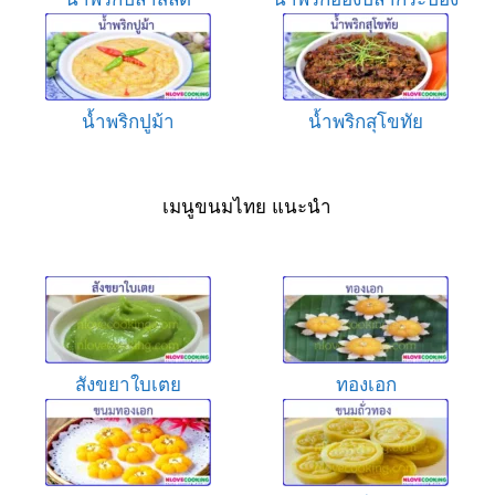
น้ำพริกปูม้า
น้ำพริกสุโขทัย
เมนูขนมไทย แนะนำ
สังขยาใบเตย
ทองเอก