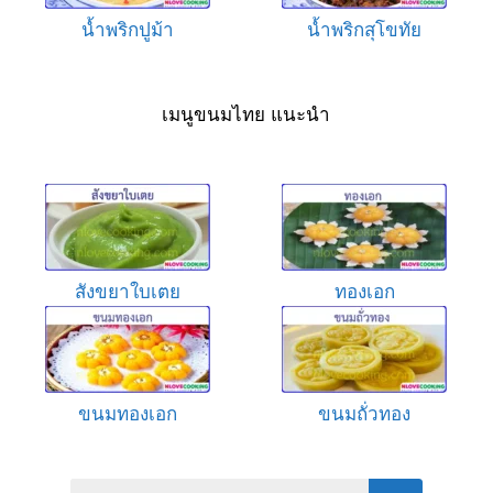
น้ำพริกปูม้า
น้ำพริกสุโขทัย
เมนูขนมไทย แนะนำ
สังขยาใบเตย
ทองเอก
ขนมทองเอก
ขนมถั่วทอง
Search