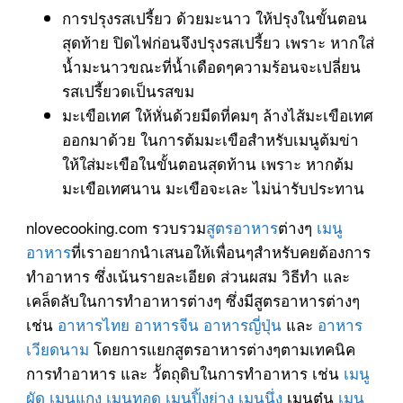
การปรุงรสเปรี้ยว ด้วยมะนาว ให้ปรุงในขั้นตอน
สุดท้าย ปิดไฟก่อนจึงปรุงรสเปรี้ยว เพราะ หากใส่
น้ำมะนาวขณะที่น้ำเดือดๆความร้อนจะเปลี่ยน
รสเปรี้ยวดเป็นรสขม
มะเขือเทศ ให้หั่นด้วยมีดที่คมๆ ล้างไส้มะเขือเทศ
ออกมาด้วย ในการต้มมะเขือสำหรับเมนูต้มข่า
ให้ใส่มะเขือในขั้นตอนสุดท้าน เพราะ หากต้ม
มะเขือเทศนาน มะเขือจะเละ ไม่น่ารับประทาน
nlovecooking.com รวบรวม
สูตรอาหาร
ต่างๆ
เมนู
อาหาร
ที่เราอยากนำเสนอให้เพื่อนๆสำหรับคยต้องการ
ทำอาหาร ซึ่งเน้นรายละเอียด ส่วนผสม วิธีทำ และ
เคล็ดลับในการทำอาหารต่างๆ ซึ่งมีสูตรอาหารต่างๆ
เช่น
อาหารไทย
อาหารจีน
อาหารญี่ปุ่น
และ
อาหาร
เวียดนาม
โดยการแยกสูตรอาหารต่างๆตามเทคนิค
การทำอาหาร และ วััตถุดิบในการทำอาหาร เช่น
เมนู
ผัด
เมนูแกง
เมนูทอด
เมนูปิ้งย่าง
เมนูนึ่ง
เมนูตุ๋น
เมนู