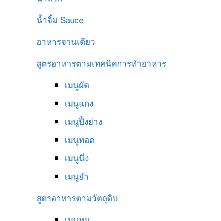
น้ำจิ้ม
Sauce
อาหารจานเดียว
สูตรอาหารตามเทคนิคการทำอาหาร
เมนูผัด
เมนูแกง
เมนูปิ้งย่าง
เมนูทอด
เมนูนึ่ง
เมนูยำ
สูตรอาหารตามวัตถุดิบ
เมนูหมู