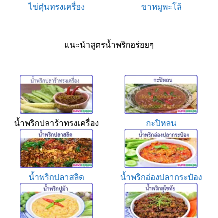
ไข่ตุ๋นทรงเครื่อง
ขาหมูพะโล้
แนะนำสูตรน้ำพริกอร่อยๆ
น้ำพริกปลาร้าทรงเครื่อง
กะปิหลน
น้ำพริกปลาสลิด
น้ำพริกอ่องปลากระป๋อง