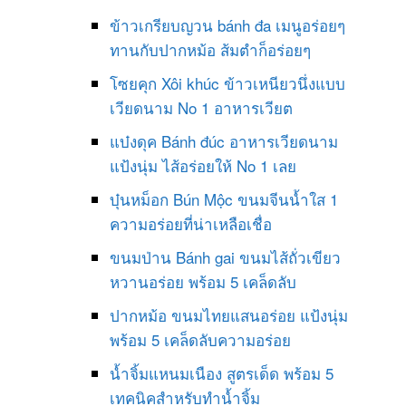
ข้าวเกรียบญวน bánh đa เมนูอร่อยๆ
ทานกับปากหม้อ ส้มตำก็อร่อยๆ
โซยคุก Xôi khúc ข้าวเหนียวนึ่งแบบ
เวียดนาม No 1 อาหารเวียต
แบ๋งดุค Bánh đúc อาหารเวียดนาม
แป้งนุ่ม ไส้อร่อยให้ No 1 เลย
บุ๋นหม็อก Bún Mộc ขนมจีนน้ำใส 1
ความอร่อยที่น่าเหลือเชื่อ
ขนมป่าน Bánh gai ขนมไส้ถั่วเขียว
หวานอร่อย พร้อม 5 เคล็ดลับ
ปากหม้อ ขนมไทยแสนอร่อย แป้งนุ่ม
พร้อม 5 เคล็ดลับความอร่อย
น้ำจิ้มแหนมเนือง สูตรเด็ด พร้อม 5
เทคนิคสำหรับทำน้ำจิ้ม