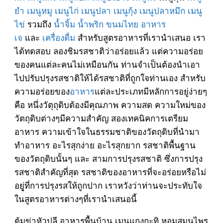
ยำ
เมนูหมู
เมนูไก่
เมนูปลา
เมนูกุ้ง
เมนูปลาหมึก
เมนู
ไข่
รวมถึง
น้ำจิ้ม
น้ำพริก
ขนมไทย
อาหาร
เจ
และ
เครื่องดื่ม
สำหรับสูตรอาหารที่เรานำเสนอ เรา
ได้ทดสอบ ลองชิมรสชาติว่าอร่อยแล้ว แต่ความอร่อย
ของคนแต่ละคนไม่เหมือนกัน ท่านจำเป็นต้องนำเอา
ไปปรับปรุงรสชาติให้ได้รสชาติที่ถูกใจท่านเอง สำหรับ
ความอร่อยของ
อาหาร
แต่ละประเภทมีหลักการอยู่ง่ายๆ
คือ หนึ่งวัตุถุดิบต้องมีคุณภาพ ความสด ความใหม่ของ
วัตถุดิบต่างๆมีความสำคัญ สองเทคนิคการเตรียม
อาหาร ความเข้าใจในธรรมชาติของวัตถุดิบที่นำมา
ทำอาหาร อะไรสุกง่าย อะไรสุกยาก รสชาติพื้นฐาน
ของวัตถุดิบนั้นๆ และ สามการปรุงรสชาติ ซึ่งการปรุง
รสชาติสำคัญที่สุด รสชาติของอาหารที่จะอร่อยหรือไม่
อยูู่ที่การปรุงรสให้ถูกปาก เราหวังว่าท่านจะประทับใจ
ในสูตรอาหารต่างๆที่เรานำเสนอนี้
ต้มข่าหัวปลี อาหารพื้นบ้าน เมนูแกงกะทิ หอมสมุนไพร