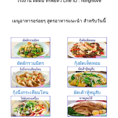
โรงงาน ติดต่อ ทรัพย์ทวี Line ID : nongnlove
เมนูอาหารอร่อยๆ สูตรอาหารแนะนำ สำหรับวันนี้
ผัดผักรวมมิตร
กุ้งผัดเห็ดหอม
กุ้งนึ่งกระเทียมโทน
ผัดเต้าหู้หมูสับ