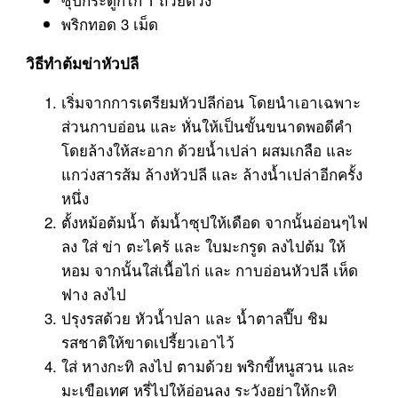
พริกทอด 3 เม็ด
วิธีทำต้มข่าหัวปลี
เริ่มจากการเตรียมหัวปลีก่อน โดยนำเอาเฉพาะ
ส่วนกาบอ่อน และ หั่นให้เป็นขั้นขนาดพอดีคำ
โดยล้างให้สะอาก ด้วยน้ำเปล่า ผสมเกลือ และ
แกว่งสารส้ม ล้างหัวปลี และ ล้างน้ำเปล่าอีกครั้ง
หนึ่ง
ตั้งหม้อต้มน้ำ ต้มน้ำซุปให้เดือด จากนั้นอ่อนๆไฟ
ลง ใส่
ข่า
ตะไคร้ และ ใบมะกรูด ลงไปต้ม ให้
หอม จากนั้นใส่เนื้อไก่ และ กาบอ่อนหัวปลี เห็ด
ฟาง ลงไป
ปรุงรสด้วย หัวน้ำปลา และ น้ำตาลปี๊บ ชิม
รสชาติให้ขาดเปรี้ยวเอาไว้
ใส่ หางกะทิ ลงไป ตามด้วย พริกขี้หนูสวน และ
มะเขือเทศ หรี่ไปให้อ่อนลง ระวังอย่าให้กะทิ