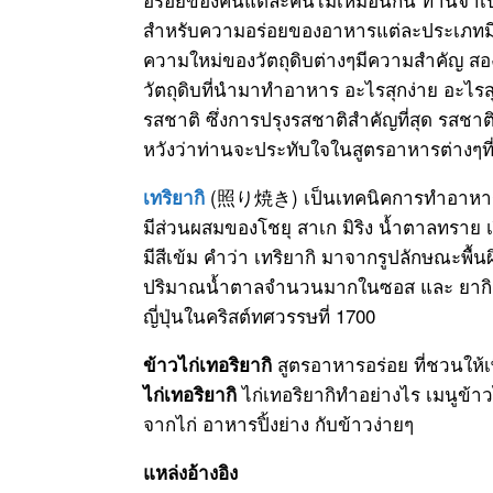
สำหรับความอร่อยของอาหารแต่ละประเภทมีหลั
ความใหม่ของวัตถุดิบต่างๆมีความสำคัญ 
วัตถุดิบที่นำมาทำอาหาร อะไรสุกง่าย อะไรส
รสชาติ ซึ่งการปรุงรสชาติสำคัญที่สุด รสชาติ
หวังว่าท่านจะประทับใจในสูตรอาหารต่างๆที
(照り焼き) เป็นเทคนิคการทำอาหารญี่ปุ่
เทริยากิ
มีส่วนผสมของโชยุ สาเก มิริง น้ำตาลทราย 
มีสีเข้ม คำว่า เทริยากิ มาจากรูปลักษณะพื้
ปริมาณน้ำตาลจำนวนมากในซอส และ ยากิ (焼
ญี่ปุ่นในคริสต์ทศวรรษที่ 1700
สูตรอาหารอร่อย ที่ชวนให้เ
ข้าวไก่เทอริยากิ
ไก่เทอริยากิทำอย่างไร เมนูข้าว
ไก่เทอริยากิ
จากไก่ อาหารปิ้งย่าง กับข้าวง่ายๆ
แหล่งอ้างอิง