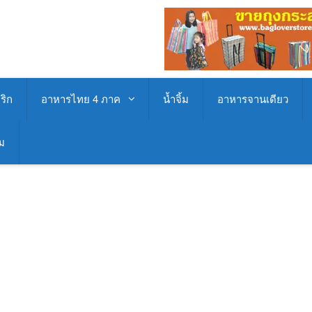
ริก
อาหารไทย 4 ภาค
น้ำจิ้ม
อาหารจานเดียว
่ม