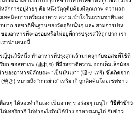
กการอยู่ง่ายๆ คือ หนึ่งวัตุถุดิบต้องมีคุณภาพ ความสด
สองเทคนิคการเตรียมอาหาร ความเข้าใจในธรรมชาติของ
ุกยาก รสชาติพื้นฐานของวัตถุดิบนั้นๆ และ สามการปรุง
ของอาหารที่จะอร่อยหรือไม่อยูู่ที่การปรุงรสให้ถูกปาก เรา
่เรานำเสนอนี้
นวิธีหนึ่ง ทำอาหารที่ปรุงสุกแล้วมาคลุกกับซอสชที่ใช้ที่
เรียก ซอสทาเระ (垂れช) ที่มีรสชาติหวาน ออกเค็มเล็กน้อย
นผิวของอาหารมีลักษณะ “เป็นมันเงา” (照り เทริ) ซึ่งเกิดจาก
き) หมายถึง “การย่าง” เทริยากิ ถูกคิดค้นโดยเชฟชาว
พื่อนๆ ได้ลองทำกินเอง เป็นอาหาร อร่อยๆ เมนูไก่
วิธีทำข้าว
ไก่เทอริยากิ ไก่ทำอะไรกินได้บ้าง อาหารเมนูไก่ กับข้าว