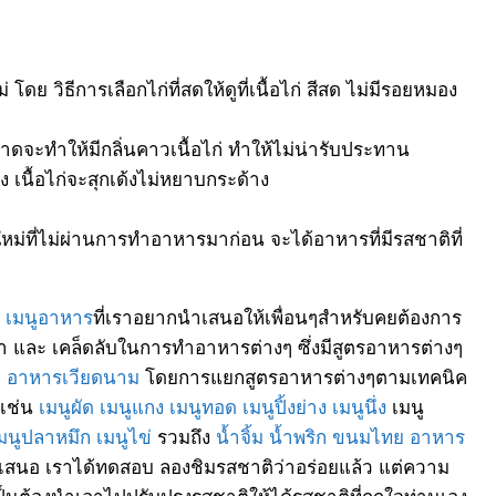
ม่ โดย วิธีการเลือกไก่ที่สดให้ดูที่เนื้อไก่ สีสด ไม่มีรอยหมอง
าดจะทำให้มีกลิ่นคาวเนื้อไก่ ทำให้ไม่น่ารับประทาน
เนื้อไก่จะสุกเด้งไม่หยาบกระด้าง
นใหม่ที่ไม่ผ่านการทำอาหารมาก่อน จะได้อาหารที่มีรสชาติที่
ๆ
เมนูอาหาร
ที่เราอยากนำเสนอให้เพื่อนๆสำหรับคยต้องการ
ทำ และ เคล็ดลับในการทำอาหารต่างๆ ซึ่งมีสูตรอาหารต่างๆ
ะ
อาหารเวียดนาม
โดยการแยกสูตรอาหารต่างๆตามเทคนิค
 เช่น
เมนูผัด
เมนูแกง
เมนูทอด
เมนูปิ้งย่าง
เมนูนึ่ง
เมนู
มนูปลาหมึก
เมนูไข่
รวมถึง
น้ำจิ้ม
น้ำพริก
ขนมไทย
อาหาร
เสนอ เราได้ทดสอบ ลองชิมรสชาติว่าอร่อยแล้ว แต่ความ
นต้องนำเอาไปปรับปรุงรสชาติให้ได้รสชาติที่ถูกใจท่านเอง