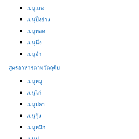
เมนูแกง
เมนูปิ้งย่าง
เมนูทอด
เมนูนึ่ง
เมนูยำ
สูตรอาหารตามวัตถุดิบ
เมนูหมู
เมนูไก่
เมนูปลา
เมนูกุ้ง
เมนูหมึก
เมนูปู