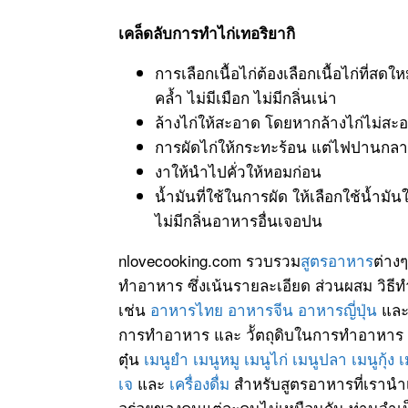
เคล็ดลับการทำไก่เทอริยากิ
การเลือกเนื้อไก่ต้องเลือกเนื้อไก่ที่สดให
คล้ำ ไม่มีเมือก ไม่มีกลิ่นเน่า
ล้างไก่ให้สะอาด โดยหากล้างไก่ไม่สะอ
การผัดไก่ให้กระทะร้อน แต่ไฟปานกลาง 
งาให้นำไปคั่วให้หอมก่อน
น้ำมันที่ใช้ในการผัด ให้เลือกใช้น้ำมั
ไม่มีกลิ่นอาหารอื่นเจอปน
nlovecooking.com รวบรวม
สูตรอาหาร
ต่าง
ทำอาหาร ซึ่งเน้นรายละเอียด ส่วนผสม วิธี
เช่น
อาหารไทย
อาหารจีน
อาหารญี่ปุ่น
แล
การทำอาหาร และ วััตถุดิบในการทำอาหาร
ตุ๋น
เมนูยำ
เมนูหมู
เมนูไก่
เมนูปลา
เมนูกุ้ง
เ
เจ
และ
เครื่องดื่ม
สำหรับสูตรอาหารที่เรานำ
อร่อยของคนแต่ละคนไม่เหมือนกัน ท่านจำเป็