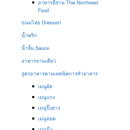
อาหารอีสาน
Thai Northeast
Food
ขนมไทย
Dressert
น้ำพริก
น้ำจิ้ม
Sauce
อาหารจานเดียว
สูตรอาหารตามเทคนิคการทำอาหาร
เมนูผัด
เมนูแกง
เมนูปิ้งย่าง
เมนูทอด
เมนูนึ่ง