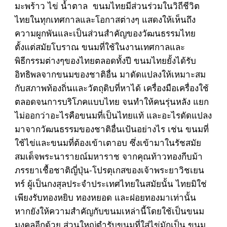
มะพร้าว ไข่ น้ำตาล ขนมไทยมีส่วนร่วมในวิถีชีวิต
ไทยในทุกเทศกาลและโอกาสต่างๆ แสดงให้เห็นถึง
ความผูกพันและเป็นส่วนสำคัญของวัฒนธรรมไทย
ตั้งแต่สมัยโบราณ ขนมที่ใช้ในงานเทศกาลและ
พิธีกรรมต่างๆของไทยตลอดทั้งปี ขนมไทยยั้งได้รับ
อิทธิพลจากขนมของชาติอื่น มาดัดแปลงให้เหมาะสม
กับสภาพท้องถิ่นและวัตถุดิบที่หาได้ เครื่องมือเครื่องใช้
ตลอดจนการบริโภคแบบไทย จนทำให้คนรุ่นหลัง แยก
ไม่ออกว่าอะไรคือขนมที่เป็นไทยแท้ และอะไรดัดแปลง
มาจากวัฒนธรรมของชาติอื่นเป้นอย่างไร เช่น ขนมที่
ใช้ไข่และขนมที่ต้องเข้าเตาอบ ซึ่งเข้ามาในรัชสมัย
สมเด็จพระนารายณ์มหาราช จากคุณท้าวทองกีบม้า
ภรรยาเชื้อชาติญี่ปุ่น-โปรตุเกสของเจ้าพระยาวิชเยน
ทร์ ผู้เป็นกงสุลประจำประเทศไทยในสมัยนั้น ไทยมิใช่
เพียงรับทองหยิบ ทองหยอด และฝอยทองมาเท่านั้น
หากยังให้ความสำคัญกับขนมเหล่านี้โดยใช้เป็นขนม
มงคลอีกด้วย ส่วนใหญ่ตำรับขนมที่ใส่ไข่มักเป็น ขนม