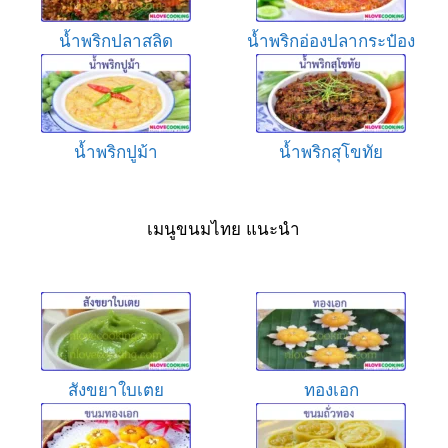
น้ำพริกปลาสลิด
น้ำพริกอ่องปลากระป๋อง
น้ำพริกปูม้า
น้ำพริกสุโขทัย
เมนูขนมไทย แนะนำ
สังขยาใบเตย
ทองเอก