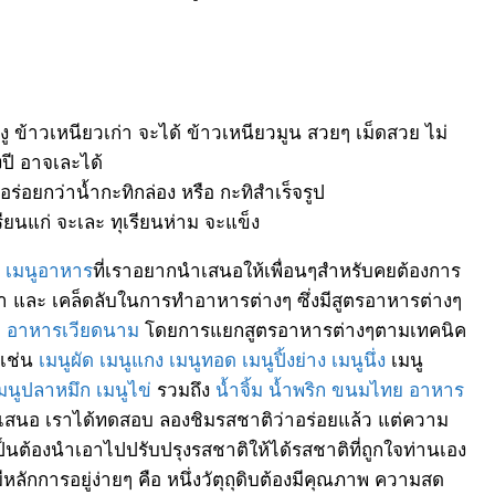
วงู ข้าวเหนียวเก่า จะได้ ข้าวเหนียวมูน สวยๆ เม็ดสวย ไม่
งปี อาจเละได้
อร่อยกว่าน้ำกะทิกล่อง หรือ กะทิสำเร็จรูป
เรียนแก่ จะเละ ทุเรียนห่าม จะแข็ง
ๆ
เมนูอาหาร
ที่เราอยากนำเสนอให้เพื่อนๆสำหรับคยต้องการ
ทำ และ เคล็ดลับในการทำอาหารต่างๆ ซึ่งมีสูตรอาหารต่างๆ
ะ
อาหารเวียดนาม
โดยการแยกสูตรอาหารต่างๆตามเทคนิค
 เช่น
เมนูผัด
เมนูแกง
เมนูทอด
เมนูปิ้งย่าง
เมนูนึ่ง
เมนู
มนูปลาหมึก
เมนูไข่
รวมถึง
น้ำจิ้ม
น้ำพริก
ขนมไทย
อาหาร
เสนอ เราได้ทดสอบ ลองชิมรสชาติว่าอร่อยแล้ว แต่ความ
นต้องนำเอาไปปรับปรุงรสชาติให้ได้รสชาติที่ถูกใจท่านเอง
กการอยู่ง่ายๆ คือ หนึ่งวัตุถุดิบต้องมีคุณภาพ ความสด