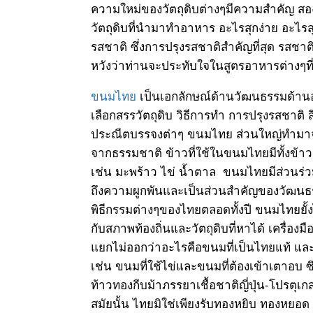
ความใหม่ของวัตถุดิบต่างๆมีความสำคัญ 
วัตถุดิบที่นำมาทำอาหาร อะไรสุกง่าย อะไรส
รสชาติ ซึ่งการปรุงรสชาติสำคัญที่สุด รสชาติ
หวังว่าท่านจะประทับใจในสูตรอาหารต่างๆที
ขนมไทย
เป็นเอกลักษณ์ด้านวัฒนธรรมด้านอ
เลือกสรรวัตถุดิบ วิธีการทำ การปรุงรสชาติ
ประณีตบรรจงต่าๆ ขนมไทย ส่วนใหญ่ทำมาจา
จากธรรมชาติ ข้าวที่ใช้ในขนมไทยมีทั้งข้าวแบ
เช่น มะพร้าว ไข่ น้ำตาล ขนมไทยมีส่วนร่
ถึงความผูกพันและเป็นส่วนสำคัญของวัฒนธ
พิธีกรรมต่างๆของไทยตลอดทั้งปี ขนมไทยยั
กับสภาพท้องถิ่นและวัตถุดิบที่หาได้ เครื่อ
แยกไม่ออกว่าอะไรคือขนมที่เป็นไทยแท้ แ
เช่น ขนมที่ใช้ไข่และขนมที่ต้องเข้าเตาอ
ท้าวทองกีบม้าภรรยาเชื้อชาติญี่ปุ่น-โปรตุ
สมัยนั้น ไทยมิใช่เพียงรับทองหยิบ ทองหยอ