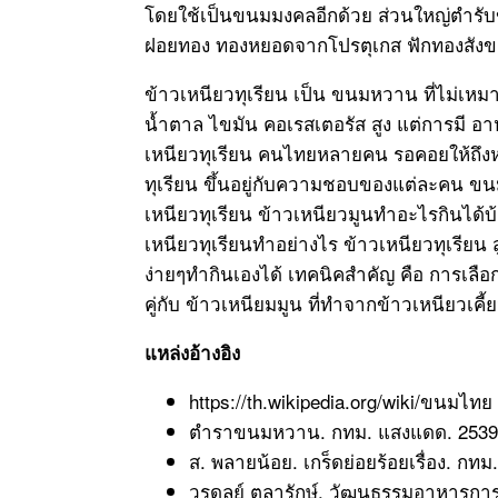
โดยใช้เป็นขนมมงคลอีกด้วย ส่วนใหญ่ตำรับข
ฝอยทอง ทองหยอดจากโปรตุเกส ฟักทองสังขยา
ข้าวเหนียวทุเรียน เป็น ขนมหวาน ที่ไม่เห
น้ำตาล ไขมัน คอเรสเตอรัส สูง แต่การมี อ
เหนียวทุเรียน คนไทยหลายคน รอคอยให้ถึงห
ทุเรียน ขึ้นอยู่กับความชอบของแต่ละคน ขนม
เหนียวทุเรียน ข้าวเหนียวมูนทำอะไรกินได้
เหนียวทุเรียนทำอย่างไร ข้าวเหนียวทุเรียน
ง่ายๆทำกินเองได้ เทคนิคสำคัญ คือ การเลือก
คู่กับ ข้าวเหนียมมูน ที่ทำจากข้าวเหนียวเค
แหล่งอ้างอิง
https://th.wikipedia.org/wiki/ขนมไทย 
ตำราขนมหวาน. กทม. แสงแดด. 2539
ส. พลายน้อย. เกร็ดย่อยร้อยเรื่อง. กท
วรดุลย์ ตุลารักษ์. วัฒนธรรมอาหารการ