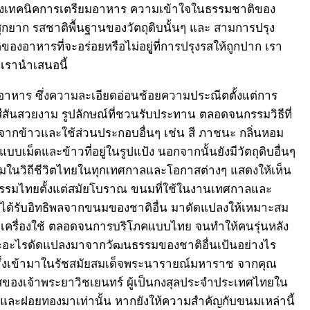
สองเทคนิคการเตรียมอาหาร ความเข้าใจในธรรมชาติของ
ุกยาก รสชาติพื้นฐานของวัตถุดิบนั้นๆ และ สามการปรุง
ของอาหารที่จะอร่อยหรือไม่อยูู่ที่การปรุงรสให้ถูกปาก เรา
่เรานำเสนอนี้
าหาร ซึ่งความละเอียดอ่อนช้อยความประณีตตั้งแต่การ
 สีสันสวยงาม รูปลักษณ์ที่ชวนรับประทาน ตลอดจนกรรมวิธีที่
กข้าวและใช้ส่วนประกอบอื่นๆ เช่น สี ภาชนะ กลิ่นหอม
บเม็ดและข้าวที่อยู่ในรูปแป้ง นอกจากนั้นยังมีวัตถุดิบอื่นๆ
วมในวิถีชีวิตไทยในทุกเทศกาลและโอกาสต่างๆ แสดงให้เห็น
รรมไทยตั้งแต่สมัยโบราณ ขนมที่ใช้ในงานเทศกาลและ
้งได้รับอิทธิพลจากขนมของชาติอื่น มาดัดแปลงให้เหมาะสม
งมือเครื่องใช้ ตลอดจนการบริโภคแบบไทย จนทำให้คนรุ่นหลัง
ละอะไรดัดแปลงมาจากวัฒนธรรมของชาติอื่นเป้นอย่างไร
บ ซึ่งเข้ามาในรัชสมัยสมเด็จพระนารายณ์มหาราช จากคุณ
เกสของเจ้าพระยาวิชเยนทร์ ผู้เป็นกงสุลประจำประเทศไทยใน
ด และฝอยทองมาเท่านั้น หากยังให้ความสำคัญกับขนมเหล่านี้