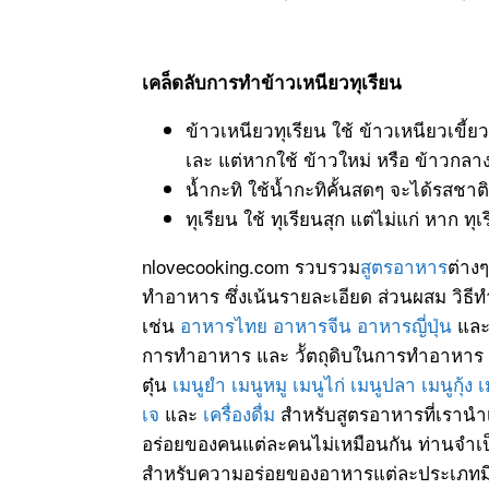
เคล็ดลับการทำข้าวเหนียวทุเรียน
ข้าวเหนียวทุเรียน ใช้ ข้าวเหนียวเขี้ย
เละ แต่หากใช้ ข้าวใหม่ หรือ ข้าวกลา
น้ำกะทิ ใช้น้ำกะทิคั้นสดๆ จะได้รสชาติ
ทุเรียน ใช้ ทุเรียนสุก แต่ไม่แก่ หาก ทุ
nlovecooking.com รวบรวม
สูตรอาหาร
ต่าง
ทำอาหาร ซึ่งเน้นรายละเอียด ส่วนผสม วิธี
เช่น
อาหารไทย
อาหารจีน
อาหารญี่ปุ่น
แล
การทำอาหาร และ วััตถุดิบในการทำอาหาร
ตุ๋น
เมนูยำ
เมนูหมู
เมนูไก่
เมนูปลา
เมนูกุ้ง
เ
เจ
และ
เครื่องดื่ม
สำหรับสูตรอาหารที่เรานำ
อร่อยของคนแต่ละคนไม่เหมือนกัน ท่านจำเป็
สำหรับความอร่อยของอาหารแต่ละประเภทมีหลั