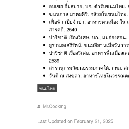
อบเชย อิ่มสบาย, บก. ตำรับขนมไทย.
ฆนนกาล มาตยศิริ. กล้วยในขนมไทย. ว
เฟื่อฟ้า เปียจำปา. อาหารคนเมือง ใน เ
สารคดี. 2540
ปาริชาติ เรืองวิเศษ. บก., แม่ฮ่องสอน
ยูร กมลเสรีรัตน์. ขนมอีสานเมื่อวันว
ปาริชาติ เรืองวิเศษ. อาหารพื้นเมืองเ
2539
สารานุกรมวัฒนธรรมภาคใต้. กทม. สถา
วันดี ณ สงขลา. อาหารไทยในวรรณคดี เ
ขนมไทย
Mr.Cooking
Last Updated on February 21, 2025