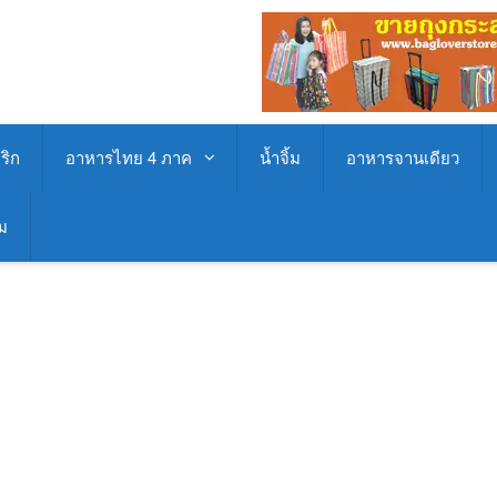
ริก
อาหารไทย 4 ภาค
น้ำจิ้ม
อาหารจานเดียว
่ม