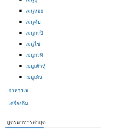
เมนูหอย
เมนูตับ
เมนูกะปิ
เมนูไข่
เมนูกะทิ
เมนูเต้าหู้
เมนูเส้น
อาหารเจ
เครื่องดื่ม
สูตรอาหารล่าสุด