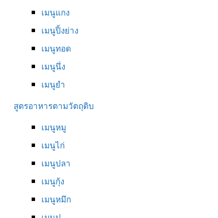
เมนูแกง
เมนูปิ้งย่าง
เมนูทอด
เมนูนึ่ง
เมนูยำ
สูตรอาหารตามวัตถุดิบ
เมนูหมู
เมนูไก่
เมนูปลา
เมนูกุ้ง
เมนูหมึก
เมนูปู