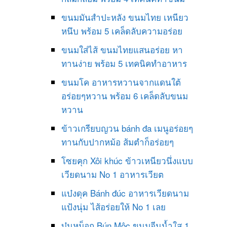
ขนมมันสำปะหลัง ขนมไทย เหนียว
หนึบ พร้อม 5 เคล็ดลับความอร่อย
ขนมใส่ไส้ ขนมไทยแสนอร่อย หา
ทานง่าย พร้อม 5 เทคนิคทำอาหาร
ขนมโค อาหารหวานจากแดนใต้
อร่อยๆหวาน พร้อม 6 เคล็ดลับขนม
หวาน
ข้าวเกรียบญวน bánh đa เมนูอร่อยๆ
ทานกับปากหม้อ ส้มตำก็อร่อยๆ
โซยคุก Xôi khúc ข้าวเหนียวนึ่งแบบ
เวียดนาม No 1 อาหารเวียต
แบ๋งดุค Bánh đúc อาหารเวียดนาม
แป้งนุ่ม ไส้อร่อยให้ No 1 เลย
บุ๋นหม็อก Bún Mộc ขนมจีนน้ำใส 1