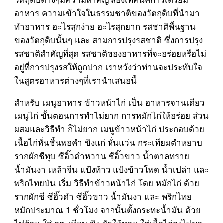
อาหาร ความเข้าใจในธรรมชาติของวัตถุดิบที่นำมา
ทำอาหาร อะไรสุกง่าย อะไรสุกยาก รสชาติพื้นฐาน
ของวัตถุดิบนั้นๆ และ สามการปรุงรสชาติ ซึ่งการปรุง
รสชาติสำคัญที่สุด รสชาติของอาหารที่จะอร่อยหรือไม่
อยูู่ที่การปรุงรสให้ถูกปาก เราหวังว่าท่านจะประทับใจ
ในสูตรอาหารต่างๆที่เรานำเสนอนี้
สำหรับ เมนูอาหาร ข้าวหน้าไก่ เป็น อาหารจานเดียว
เมนูไก่ ขั้นตอนการทำไม่ยาก การหมักไก่ให้อร่อย ส่วน
ผสมและวิธีทำ ก็ไม่ยาก เมนูข้าวหน้าไก่ ประกอบด้วย
เนื้อไก่หั่นชิ้นพอคำ ขิงแก่ หั่นแว่น กระเทียมตำหยาบ
รากผักชีทุบ ซีอิ๊วดำหวาน ซีอิ๊วขาว น้ำตาลทราย
น้ำมันงา เหล้าจีน แป้งท้าว แป้งข้าวโพด น้ำเปล่า และ
พริกไทยป่น เริ่ม วิธีทำข้าวหน้าไก่ โดย หมักไก่ ด้วย
รากผักชี ซีอิ๊วดำ ซีอิ๊วขาว น้ำมันงา และ พริกไทย
หมักประมาณ 1 ชั่วโมง จากนั้นตั้งกระทะน้ำมัน ด้วย
ไฟร้อน ใส่ กระเทียม ขิง ผัดให้หอม ใส่เนื้อไก่ลงไปพอ