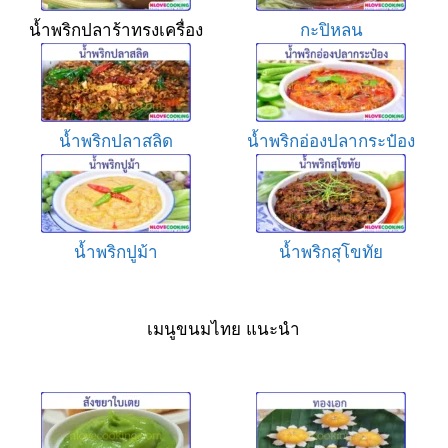
น้ำพริกปลาร้าทรงเครื่อง
กะปิหลน
น้ำพริกปลาสลิด
น้ำพริกอ่องปลากระป๋อง
น้ำพริกปูม้า
น้ำพริกสุโขทัย
เมนูขนมไทย แนะนำ