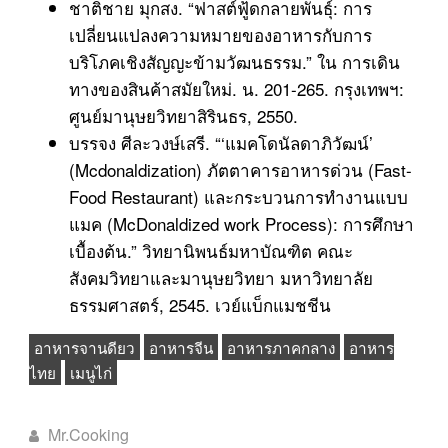
ชาติชาย มุกสง. “ฟาสต์ฟู้ดกลายพันธุ์: การ
เปลี่ยนแปลงความหมายของอาหารกับการ
บริโภคเชิงสัญญะข้ามวัฒนธรรม.” ใน การเดิน
ทางของสินค้าสมัยใหม่. น. 201-265. กรุงเทพฯ:
ศูนย์มานุษยวิทยาสิรินธร, 2550.
บรรจง ศีละวงษ์เสรี. “‘แมคโดนัลดาภิวัฒน์’
(Mcdonaldization) ภัตตาคารอาหารด่วน (Fast-
Food Restaurant) และกระบวนการทำงานแบบ
แมค (McDonaldized work Process): การศึกษา
เบื้องต้น.” วิทยานิพนธ์มหาบัณฑิต คณะ
สังคมวิทยาและมานุษยวิทยา มหาวิทยาลัย
ธรรมศาสตร์, 2545. เวย์แบ็กแมชชีน
อาหารจานดียว
อาหารจีน
อาหารภาคกลาง
อาหาร
ไทย
เมนูไก่
Mr.Cooking