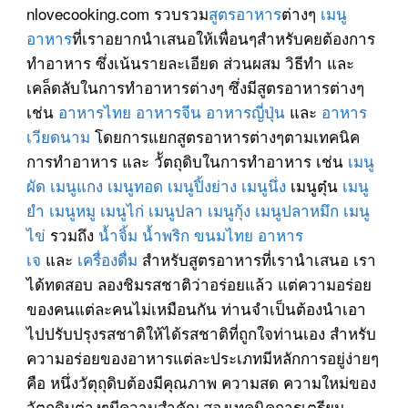
nlovecooking.com รวบรวม
สูตรอาหาร
ต่างๆ
เมนู
อาหาร
ที่เราอยากนำเสนอให้เพื่อนๆสำหรับคยต้องการ
ทำอาหาร ซึ่งเน้นรายละเอียด ส่วนผสม วิธีทำ และ
เคล็ดลับในการทำอาหารต่างๆ ซึ่งมีสูตรอาหารต่างๆ
เช่น
อาหารไทย
อาหารจีน
อาหารญี่ปุ่น
และ
อาหาร
เวียดนาม
โดยการแยกสูตรอาหารต่างๆตามเทคนิค
การทำอาหาร และ วััตถุดิบในการทำอาหาร เช่น
เมนู
ผัด
เมนูแกง
เมนูทอด
เมนูปิ้งย่าง
เมนูนึ่ง
เมนูตุ๋น
เมนู
ยำ
เมนูหมู
เมนูไก่
เมนูปลา
เมนูกุ้ง
เมนูปลาหมึก
เมนู
ไข่
รวมถึง
น้ำจิ้ม
น้ำพริก
ขนมไทย
อาหาร
เจ
และ
เครื่องดื่ม
สำหรับสูตรอาหารที่เรานำเสนอ เรา
ได้ทดสอบ ลองชิมรสชาติว่าอร่อยแล้ว แต่ความอร่อย
ของคนแต่ละคนไม่เหมือนกัน ท่านจำเป็นต้องนำเอา
ไปปรับปรุงรสชาติให้ได้รสชาติที่ถูกใจท่านเอง สำหรับ
ความอร่อยของอาหารแต่ละประเภทมีหลักการอยู่ง่ายๆ
คือ หนึ่งวัตุถุดิบต้องมีคุณภาพ ความสด ความใหม่ของ
วัตถุดิบต่างๆมีความสำคัญ สองเทคนิคการเตรียม