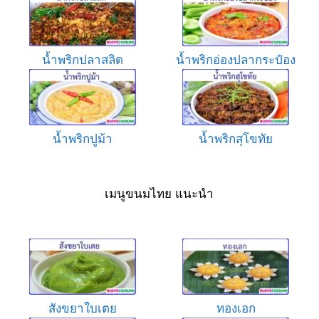
น้ำพริกปลาสลิด
น้ำพริกอ่องปลากระป๋อง
น้ำพริกปูม้า
น้ำพริกสุโขทัย
เมนูขนมไทย แนะนำ
สังขยาใบเตย
ทองเอก