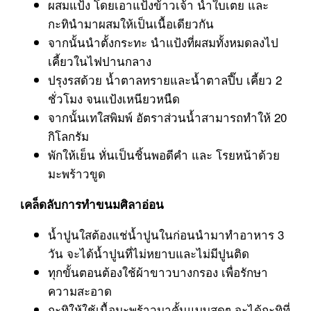
ผสมแป้ง โดยเอาแป้งข้าวเจ้า น้ำใบเตย และ
กะทินำมาผสมให้เป็นเนื้อเดียวกัน
จากนั้นนำตั้งกระทะ นำแป้งที่ผสมทั้งหมดลงไป
เคี้ยวในไฟปานกลาง
ปรุงรสด้วย น้ำตาลทรายและน้ำตาลปี๊บ เคี้ยว 2
ชั่วโมง จนแป้งเหนียวหนืด
จากนั้นเทใสพิมพ์ อัตราส่วนน้ำสามารถทำให้ 20
กิโลกรัม
พักให้เย็น หั่นเป็นชิ้นพอดีคำ และ โรยหน้าด้วย
มะพร้าวขูด
เคล็ดลับการทำขนมศิลาอ่อน
น้ำปูนใสต้องแช่น้ำปูนในก่อนนำมาทำอาหาร 3
วัน จะได้น้ำปูนที่ไม่หยาบและไม่มีปูนติด
ทุกขั้นตอนต้องใช้ผ้าขาวบางกรอง เพื่อรักษา
ความสะอาด
กะทิให้ใช้เนื้อมะพร้าวมาคั้นแบบสดๆ จะได้กะทิที่