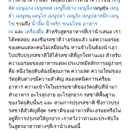
ผัด
เมนูแกง
เมนูทอด
เมนูปิ้งย่าง
เมนูนึ่ง
เมนูตุ๋น
เมนู
ยำ
เมนูหมู
เมนูไก่
เมนูปลา
เมนูกุ้ง
เมนูปลาหมึก
เมนู
ไข่
รวมถึง
น้ำจิ้ม
น้ำพริก
ขนมไทย
อาหาร
เจ
และ
เครื่องดื่ม
สำหรับสูตรอาหารที่เรานำเสนอ เรา
ได้ทดสอบ ลองชิมรสชาติว่าอร่อยแล้ว แต่ความอร่อย
ของคนแต่ละคนไม่เหมือนกัน ท่านจำเป็นต้องนำเอา
ไปปรับปรุงรสชาติให้ได้รสชาติที่ถูกใจท่านเอง สำหรับ
ความอร่อยของอาหารแต่ละประเภทมีหลักการอยู่ง่ายๆ
คือ หนึ่งวัตุถุดิบต้องมีคุณภาพ ความสด ความใหม่ของ
วัตถุดิบต่างๆมีความสำคัญ สองเทคนิคการเตรียม
อาหาร ความเข้าใจในธรรมชาติของวัตถุดิบที่นำมา
ทำอาหาร อะไรสุกง่าย อะไรสุกยาก รสชาติพื้นฐาน
ของวัตถุดิบนั้นๆ และ สามการปรุงรสชาติ ซึ่งการปรุง
รสชาติสำคัญที่สุด รสชาติของอาหารที่จะอร่อยหรือไม่
อยูู่ที่การปรุงรสให้ถูกปาก เราหวังว่าท่านจะประทับใจ
ในสูตรอาหารต่างๆที่เรานำเสนอนี้