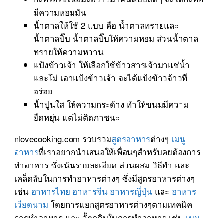
มีความหอมมัน
น้ำตาลให้ใช้ 2 แบบ คือ น้ำตาลทรายและ
น้ำตาลปี๊บ น้ำตาลปี๊บให้ความหอม ส่วนน้ำตาล
ทรายให้ความหวาน
แป้งข้าวเจ้า ให้เลือกใช้ข้าวสารเจ้ามาแช่น้ำ
และโม่ เอาแป้งข้าวเจ้า จะได้แป้งข้าวจ้าวที่
อร่อย
น้ำปูนใส ให้ความกระด้าง ทำให้ขนมมีความ
ยืดหยุ่น แต่ไม่ติดภาชนะ
nlovecooking.com รวบรวม
สูตรอาหาร
ต่างๆ
เมนู
อาหาร
ที่เราอยากนำเสนอให้เพื่อนๆสำหรับคยต้องการ
ทำอาหาร ซึ่งเน้นรายละเอียด ส่วนผสม วิธีทำ และ
เคล็ดลับในการทำอาหารต่างๆ ซึ่งมีสูตรอาหารต่างๆ
เช่น
อาหารไทย
อาหารจีน
อาหารญี่ปุ่น
และ
อาหาร
เวียดนาม
โดยการแยกสูตรอาหารต่างๆตามเทคนิค
การทำอาหาร และ วััตถุดิบในการทำอาหาร เช่น
เมนู