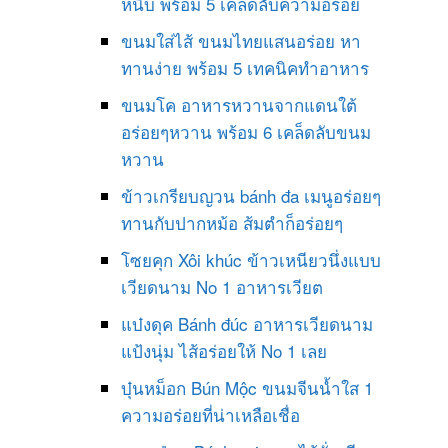
หนึบ พร้อม 5 เคล็ดลับความอร่อย
ขนมใส่ไส้ ขนมไทยแสนอร่อย หา
ทานง่าย พร้อม 5 เทคนิคทำอาหาร
ขนมโค อาหารหวานจากแดนใต้
อร่อยๆหวาน พร้อม 6 เคล็ดลับขนม
หวาน
ข้าวเกรียบญวน bánh đa เมนูอร่อยๆ
ทานกับปากหม้อ ส้มตำก็อร่อยๆ
โซยคุก Xôi khúc ข้าวเหนียวนึ่งแบบ
เวียดนาม No 1 อาหารเวียต
แบ๋งดุค Bánh đúc อาหารเวียดนาม
แป้งนุ่ม ไส้อร่อยให้ No 1 เลย
บุ๋นหม็อก Bún Mộc ขนมจีนน้ำใส 1
ความอร่อยที่น่าเหลือเชื่อ