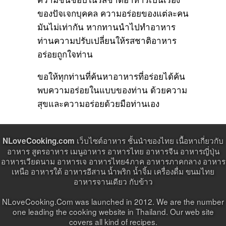
ของปัจเจกบุคคล ความอร่อยของแต่ละคน
มันไม่เท่ากัน หากทานนำไปทำอาหาร
ท่านความปรับเปลี่ยนให้รสชาติอาหาร
อร่อยถูกใจท่าน
ขอให้ทุกท่านที่ค้นหาอาหารที่อร่อยได้ค้น
พบความอร่อยในแบบของท่าน ด้วยความ
สุขและความอร่อยด้วยมือท่านเอง
เว็บไซต์อาหาร ชั้นนำของไทย เนื้อหาเกี่ยวกับ
NLoveCooking.com
อาหาร สูตรอาหาร เมนูอาหาร อาหารไทย อาหารจีน อาหารญี่ปุ่น
อาหารเวียดนาม อาหารเจ อาหารไทย4ภาค อาหารภาคกลาง อาหาร
เหนือ อาหารใต้ อาหารอีสาน น้ำพริก น้ำจิ้ม เครื่องดื่ม ขนมไทย
อาหารจานเดียว กับข้าว
NLoveCooking.Com was launched in 2012. We are the number
one leading the cooking website in Thailand. Our web site
covers all kind of recipes.