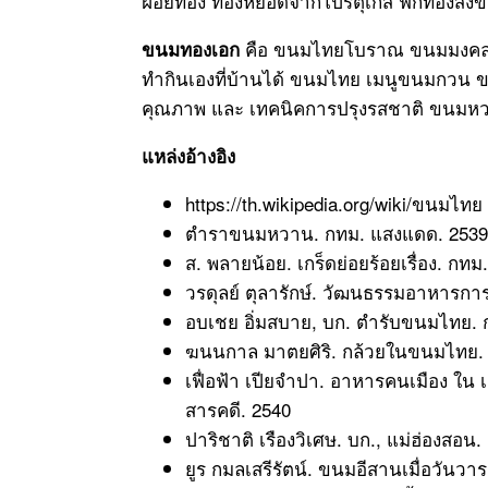
ฝอยทอง ทองหยอดจากโปรตุเกส ฟักทองสังขยา
คือ ขนมไทยโบราณ ขนมมงคล น
ขนมทองเอก
ทำกินเองที่บ้านได้ ขนมไทย เมนูขนมกวน ขน
คุณภาพ และ เทคนิคการปรุงรสชาติ ขนมหว
แหล่งอ้างอิง
https://th.wikipedia.org/wiki/ขนมไทย 
ตำราขนมหวาน. กทม. แสงแดด. 2539
ส. พลายน้อย. เกร็ดย่อยร้อยเรื่อง. กท
วรดุลย์ ตุลารักษ์. วัฒนธรรมอาหารการ
อบเชย อิ่มสบาย, บก. ตำรับขนมไทย.
ฆนนกาล มาตยศิริ. กล้วยในขนมไทย. ว
เฟื่อฟ้า เปียจำปา. อาหารคนเมือง ใน เ
สารคดี. 2540
ปาริชาติ เรืองวิเศษ. บก., แม่ฮ่องสอน
ยูร กมลเสรีรัตน์. ขนมอีสานเมื่อวันว