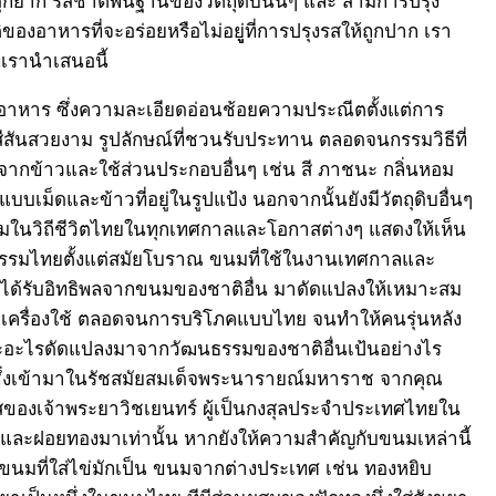
ของอาหารที่จะอร่อยหรือไม่อยูู่ที่การปรุงรสให้ถูกปาก เรา
่เรานำเสนอนี้
าหาร ซึ่งความละเอียดอ่อนช้อยความประณีตตั้งแต่การ
 สีสันสวยงาม รูปลักษณ์ที่ชวนรับประทาน ตลอดจนกรรมวิธีที่
กข้าวและใช้ส่วนประกอบอื่นๆ เช่น สี ภาชนะ กลิ่นหอม
บเม็ดและข้าวที่อยู่ในรูปแป้ง นอกจากนั้นยังมีวัตถุดิบอื่นๆ
วมในวิถีชีวิตไทยในทุกเทศกาลและโอกาสต่างๆ แสดงให้เห็น
รรมไทยตั้งแต่สมัยโบราณ ขนมที่ใช้ในงานเทศกาลและ
้งได้รับอิทธิพลจากขนมของชาติอื่น มาดัดแปลงให้เหมาะสม
งมือเครื่องใช้ ตลอดจนการบริโภคแบบไทย จนทำให้คนรุ่นหลัง
ละอะไรดัดแปลงมาจากวัฒนธรรมของชาติอื่นเป้นอย่างไร
บ ซึ่งเข้ามาในรัชสมัยสมเด็จพระนารายณ์มหาราช จากคุณ
เกสของเจ้าพระยาวิชเยนทร์ ผู้เป็นกงสุลประจำประเทศไทยใน
ด และฝอยทองมาเท่านั้น หากยังให้ความสำคัญกับขนมเหล่านี้
นมที่ใส่ไข่มักเป็น ขนมจากต่างประเทศ เช่น ทองหยิบ