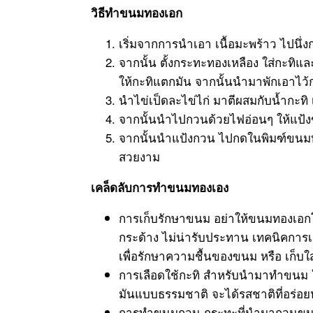
วิธีทำขนมทองเอก
เริ่มจากการนำเอา เนื้อมะพร้าว ไปนึ่
จากนั้น ตั้งกระทะทองเหลือง ใส่กะทิแ
ให้กะทิแตกมัน จากนั้นนำมาพักเอาไว้
นำไข่เป็ดละไข่ไก่ มาตีผสมกับน้ำกะทิ
จากนั้นนำไปกวนด้วยไฟอ่อนๆ ให้แป้ง
จากนั้นนำแป้งกวน ไปกดในพิมฑ์ขนม
สวยงาม
เคล็ดลับการทำขนมทองเอง
การเก็บรักษาขนม อย่าให้ขนมทองเอ
กระด้าง ไม่น่ารับประทาน เทคนิคการ
เพื่อรักษาความชื้นของขนม หรือ เก็บใส
การเลือดใช้กะทิ สำหรับนำมาทำขนม ให
มันแบบธรรมชาติ จะได้รสชาติที่อร่อ
การทำขนมกวน กระทะที่นำมากวนขนม ใ