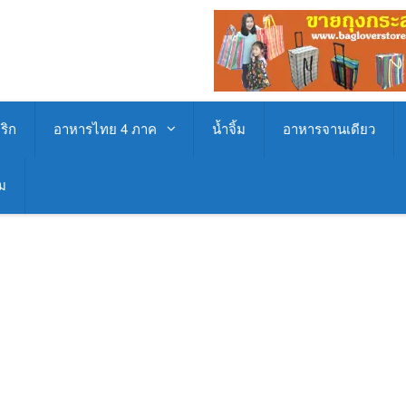
ริก
อาหารไทย 4 ภาค
น้ำจิ้ม
อาหารจานเดียว
่ม