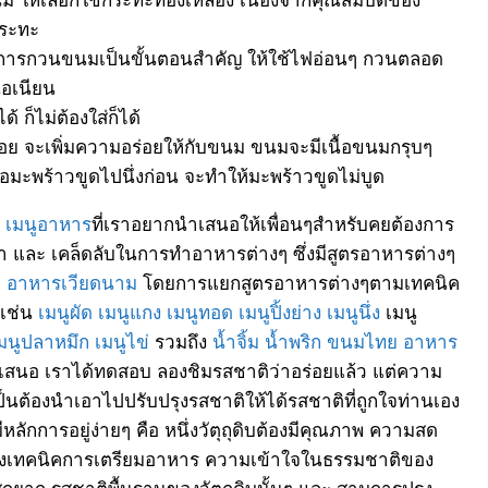
กระทะ
ารกวนขนมเป็นขั้นตอนสำคัญ ให้ใช้ไฟอ่อนๆ กวนตลอด
้อเนียน
ก็ไม่ต้องใส่ก็ได้
อย จะเพิ่มความอร่อยให้กับขนม ขนมจะมีเนื้อขนมกรุบๆ
้อมะพร้าวขูดไปนึ่งก่อน จะทำให้มะพร้าวขูดไม่บูด
ๆ
เมนูอาหาร
ที่เราอยากนำเสนอให้เพื่อนๆสำหรับคยต้องการ
ทำ และ เคล็ดลับในการทำอาหารต่างๆ ซึ่งมีสูตรอาหารต่างๆ
ะ
อาหารเวียดนาม
โดยการแยกสูตรอาหารต่างๆตามเทคนิค
 เช่น
เมนูผัด
เมนูแกง
เมนูทอด
เมนูปิ้งย่าง
เมนูนึ่ง
เมนู
มนูปลาหมึก
เมนูไข่
รวมถึง
น้ำจิ้ม
น้ำพริก
ขนมไทย
อาหาร
เสนอ เราได้ทดสอบ ลองชิมรสชาติว่าอร่อยแล้ว แต่ความ
นต้องนำเอาไปปรับปรุงรสชาติให้ได้รสชาติที่ถูกใจท่านเอง
กการอยู่ง่ายๆ คือ หนึ่งวัตุถุดิบต้องมีคุณภาพ ความสด
สองเทคนิคการเตรียมอาหาร ความเข้าใจในธรรมชาติของ
ุกยาก รสชาติพื้นฐานของวัตถุดิบนั้นๆ และ สามการปรุง