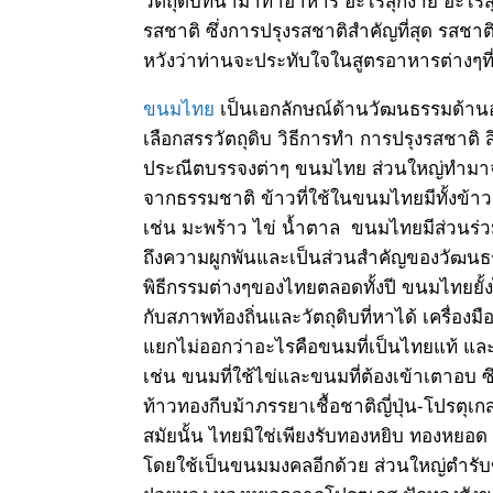
รสชาติ ซึ่งการปรุงรสชาติสำคัญที่สุด รสชาติ
หวังว่าท่านจะประทับใจในสูตรอาหารต่างๆที
ขนมไทย
เป็นเอกลักษณ์ด้านวัฒนธรรมด้านอ
เลือกสรรวัตถุดิบ วิธีการทำ การปรุงรสชาติ
ประณีตบรรจงต่าๆ ขนมไทย ส่วนใหญ่ทำมาจา
จากธรรมชาติ ข้าวที่ใช้ในขนมไทยมีทั้งข้าวแบ
เช่น มะพร้าว ไข่ น้ำตาล ขนมไทยมีส่วนร่
ถึงความผูกพันและเป็นส่วนสำคัญของวัฒนธ
พิธีกรรมต่างๆของไทยตลอดทั้งปี ขนมไทยยั
กับสภาพท้องถิ่นและวัตถุดิบที่หาได้ เครื่อ
แยกไม่ออกว่าอะไรคือขนมที่เป็นไทยแท้ แ
เช่น ขนมที่ใช้ไข่และขนมที่ต้องเข้าเตาอ
ท้าวทองกีบม้าภรรยาเชื้อชาติญี่ปุ่น-โปรตุ
สมัยนั้น ไทยมิใช่เพียงรับทองหยิบ ทองหยอ
โดยใช้เป็นขนมมงคลอีกด้วย ส่วนใหญ่ตำรับข