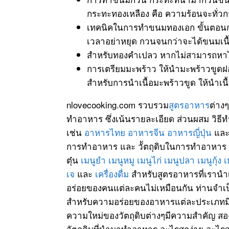
กระทะทองเหลือง คือ ความร้อนจะทั่ว
เทคนิคในการทำขนมทองเอก ขั้นตอนก
เวลาอย่าหยุด กวนจนกว่าจะได้ขนมเนื
สำหรับทองคำเปลว หากไม่สามารถหาได้ 
การเตรียมมะพร้าว ให้นำมะพร้าวขูดฝ
สำหรับการนำเนื้อมะพร้าวขูด ให้นำเนื
nlovecooking.com รวบรวม
สูตรอาหาร
ต่าง
ทำอาหาร ซึ่งเน้นรายละเอียด ส่วนผสม วิธี
เช่น
อาหารไทย
อาหารจีน
อาหารญี่ปุ่น
แล
การทำอาหาร และ วััตถุดิบในการทำอาหาร
ตุ๋น
เมนูยำ
เมนูหมู
เมนูไก่
เมนูปลา
เมนูกุ้ง
เ
เจ
และ
เครื่องดื่ม
สำหรับสูตรอาหารที่เรานำ
อร่อยของคนแต่ละคนไม่เหมือนกัน ท่านจำเป็
สำหรับความอร่อยของอาหารแต่ละประเภทมีหลั
ความใหม่ของวัตถุดิบต่างๆมีความสำคัญ 
วัตถุดิบที่นำมาทำอาหาร อะไรสุกง่าย อะไรส