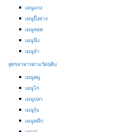
เมนูแกง
เมนูปิ้งย่าง
เมนูทอด
เมนูนึ่ง
เมนูยำ
สูตรอาหารตามวัตถุดิบ
เมนูหมู
เมนูไก่
เมนูปลา
เมนูกุ้ง
เมนูหมึก
เมนูปู