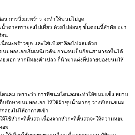
งก่อน การนึ่งมะพร้าว จะทำให้ขนมไม่บูด
ละน้ำตาลทรายลงไปเคี้ยว ด้วยไปอ่อนๆ ขั้นตอนนี้สำคัย อย่า
ก่อน
 เนื้อมะพร้าวขูด และใส่แป้งสาลีลงไปผสมด้วย
ขนมทองเอกเริ่มเหนียวค้น กวนจนเป็นก้อนสามารถปั้นได้
ทองเอก หากมีทองคำเปลว ก็นำมาแต่งที่ปลายของขนมให้
กโดนลม เพราะว่า การที่ขนมโดนลมจะทำให้ขนมแข็ง หยาบ
เก็บรักษาขนมทองเอก ให้ใช้ผ้าชุบน้ำมาดๆ วางทับบนขนม
่กล่องไม่ให้อากาศเข้า
้ใช้หัวกะทิคั้นสด เนื่องจากหัวกะทิคั้นสดจะให้ความหอม
ยหอม
ห้เลือกใช้กระทะทองเหลือง เนื่องจากคุณสมบัติของ