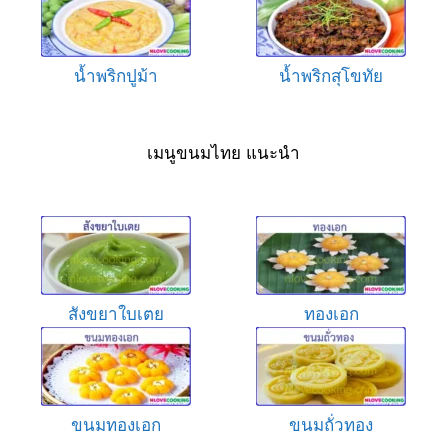
น้ำพริกปูม้า
น้ำพริกสุโขทัย
เมนูขนมไทย แนะนำ
สังขยาใบเตย
ทองเอก
ขนมทองเอก
ขนมถั่วทอง