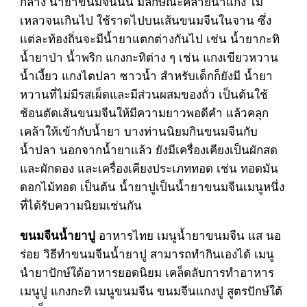
กลาง น้ำยาขนมจีนนั้น มีลักษณะคล้ายน้ำแกง ไม่
เหลวจนเกินไป ใช้ราดไปบนเส้นขนมจีนในจาน ซึ่ง
แต่ละท้องถิ่นจะมีน้ำยาแตกต่างกันไป เช่น น้ำยากะทิ
น้ำยาป่า น้ำพริก แกงกะทิต่าง ๆ เช่น แกงเขียวหวาน
น้ำเงี้ยว แกงไตปลา ซาวน้ำ สำหรับเด็กก็ยังมี น้ำยา
หวานที่ไม่มีรสเผ็ดและมีส่วนผสมของถั่ว เป็นต้นใช้
ช้อนตัดเส้นขนมจีนให้มีความยาวพอดีคำ แล้วคลุก
เคล้าให้เข้ากับน้ำยา บางท่านนิยมกินขนมจีนกับ
น้ำปลา นอกจากน้ำยาแล้ว ยังมีเครื่องเคียงเป็นผักสด
และผักดอง และเครื่องเคียงประเภททอด เช่น ทอดมัน
ดอกไม้ทอด เป็นต้น น้ำยาปูเป็นน้ำยาขนมจีนเมนูหนึ่ง
ที่ได้รับความนิยมเช่นกัน
อาหารไทย เมนูน้ำยาขนมจีน แส นอ
ขนมจีนน้ำยาปู
ร่อย วิธีทำขนมจีนน้ำยาปู สามารถทำกินเองได้ เมนู
นำยาปักษ์ใต้อาหารยอดนิยม เคล็ดลับการทำอาหาร
เมนูปู แกงกะทิ เมนูขนมจีน ขนมจีนแกงปู สูตรปักษ์ใต้