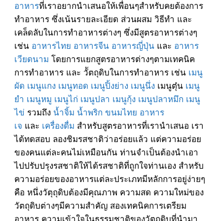
อาหาร
ที่เราอยากนำเสนอให้เพื่อนๆสำหรับคยต้องการ
ทำอาหาร ซึ่งเน้นรายละเอียด ส่วนผสม วิธีทำ และ
เคล็ดลับในการทำอาหารต่างๆ ซึ่งมีสูตรอาหารต่างๆ
เช่น
อาหารไทย
อาหารจีน
อาหารญี่ปุ่น
และ
อาหาร
เวียดนาม
โดยการแยกสูตรอาหารต่างๆตามเทคนิค
การทำอาหาร และ วััตถุดิบในการทำอาหาร เช่น
เมนู
ผัด
เมนูแกง
เมนูทอด
เมนูปิ้งย่าง
เมนูนึ่ง
เมนูตุ๋น
เมนู
ยำ
เมนูหมู
เมนูไก่
เมนูปลา
เมนูกุ้ง
เมนูปลาหมึก
เมนู
ไข่
รวมถึง
น้ำจิ้ม
น้ำพริก
ขนมไทย
อาหาร
เจ
และ
เครื่องดื่ม
สำหรับสูตรอาหารที่เรานำเสนอ เรา
ได้ทดสอบ ลองชิมรสชาติว่าอร่อยแล้ว แต่ความอร่อย
ของคนแต่ละคนไม่เหมือนกัน ท่านจำเป็นต้องนำเอา
ไปปรับปรุงรสชาติให้ได้รสชาติที่ถูกใจท่านเอง สำหรับ
ความอร่อยของอาหารแต่ละประเภทมีหลักการอยู่ง่ายๆ
คือ หนึ่งวัตุถุดิบต้องมีคุณภาพ ความสด ความใหม่ของ
วัตถุดิบต่างๆมีความสำคัญ สองเทคนิคการเตรียม
อาหาร ความเข้าใจในธรรมชาติของวัตถุดิบที่นำมา