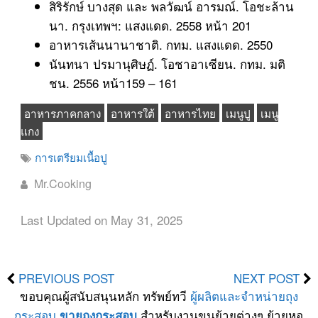
สิริรักษ์ บางสุด และ พลวัฒน์ อารมณ์. โอชะล้าน
นา. กรุงเทพฯ: แสงแดด. 2558 หน้า 201
อาหารเส้นนานาชาติ. กทม. แสงแดด. 2550
นันทนา ปรมานุศิษฏ์. โอชาอาเซียน. กทม. มติ
ชน. 2556 หน้า159 – 161
อาหารภาคกลาง
อาหารใต้
อาหารไทย
เมนูปู
เมนู
แกง
การเตรียมเนื้อปู
Mr.Cooking
Last Updated on May 31, 2025
PREVIOUS POST
NEXT POST
ขอบคุณผู้สนับสนุนหลัก ทรัพย์ทวี
ผู้ผลิตและจำหน่ายถุง
กระสอบ
สำหรับงานขนย้ายต่างๆ ย้ายหอ
ขายถุงกระสอบ