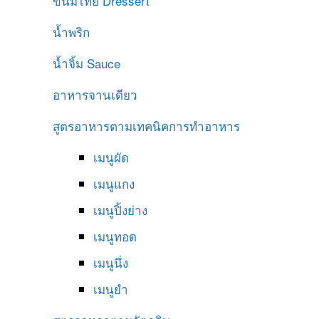
ขนมไทย
Dressert
น้ำพริก
น้ำจิ้ม
Sauce
อาหารจานเดียว
สูตรอาหารตามเทคนิคการทำอาหาร
เมนูผัด
เมนูแกง
เมนูปิ้งย่าง
เมนูทอด
เมนูนึ่ง
เมนูยำ