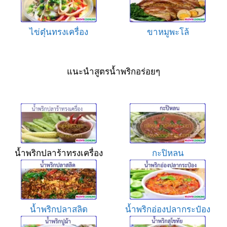
ไข่ตุ๋นทรงเครื่อง
ขาหมูพะโล้
แนะนำสูตรน้ำพริกอร่อยๆ
น้ำพริกปลาร้าทรงเครื่อง
กะปิหลน
น้ำพริกปลาสลิด
น้ำพริกอ่องปลากระป๋อง