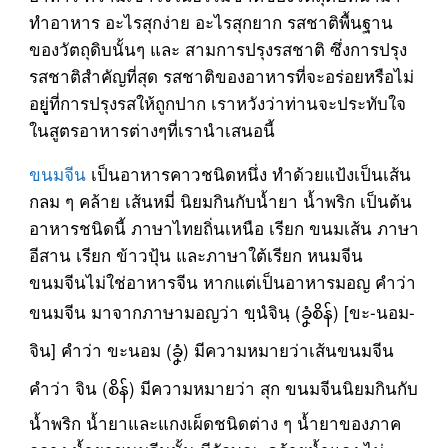
ทำอาหาร อะไรสุกง่าย อะไรสุกยาก รสชาติพื้นฐาน
ของวัตถุดิบนั้นๆ และ สามการปรุงรสชาติ ซึ่งการปรุง
รสชาติสำคัญที่สุด รสชาติของอาหารที่จะอร่อยหรือไม่
อยูู่ที่การปรุงรสให้ถูกปาก เราหวังว่าท่านจะประทับใจ
ในสูตรอาหารต่างๆที่เรานำเสนอนี้
ขนมจีน
เป็นอาหารคาวชนิดหนึ่ง ทำด้วยแป้งเป็นเส้น
กลม ๆ คล้าย เส้นหมี่ นิยมกินกับน้ำยา น้ำพริก เป็นต้น
อาหารชนิดนี้ ภาษาไทยถิ่นเหนือ เรียก ขนมเส้น ภาษา
อีสาน เรียก ข้าวปุ้น และภาษาใต้เรียก หนมจีน
ขนมจีนไม่ใช่อาหารจีน หากแต่เป็นอาหารมอญ คำว่า
ขนมจีน มาจากภาษามอญว่า ขฺนํจินฺ (ခၞံစိန်) [ขะ-นอม-
จิน] คำว่า ขะนอม (ခၞံ) มีความหมายว่าเส้นขนมจีน
คำว่า จิน (စိန်) มีความหมายว่า สุก ขนมจีนนิยมกินกับ
น้ำพริก น้ำยาและแกงเผ็ดชนิดต่าง ๆ น้ำยาของภาค