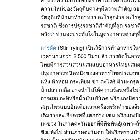
ความใหม่ของวัตถุดิบต่างๆมีความสำคัญ 
วัตถุดิบที่นำมาทำอาหาร อะไรสุกง่าย อะไรส
รสชาติ ซึ่งการปรุงรสชาติสำคัญที่สุด รสชาติ
หวังว่าท่านจะประทับใจในสูตรอาหารต่างๆที
การผัด
(Stir frying) เป็นวิธีการทำอาหารใน
เวลานานกว่า 2,500 ปีมาแล้ว การผัดในอา
ไทยมีการส่วนส่วนผสมแบบอาหารไทยผสมผส
ปรุงอาหารชนิดหนึ่งของอาหารไทยประเภทแก
แห้ง หัวหอม กระเทียม ข่า ตะไคร้ ผิวมะกรู
น้ำปลา เกลือ อาจนำไปให้ความร้อนหรือไม่
อาจผสมกะทิหรือน้ำมันบริโภค พริกแกงมีควา
สมุนไพรแบบอินเดียและเครื่องพริกตำของจีนท
เติมรายละเอียดรสที่แตกต่าง เช่น พริกแกงป
มะข่วง ในภาคตะวันออกที่มีพืชพันธุ์เฉพาะถิ
ขิงแห้งไป ส่วนภาคตะวันตก ใส่พริกพรานป่า 