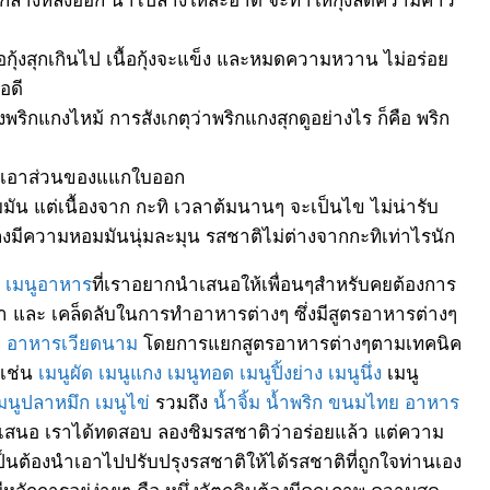
 เมื่อกุ้งสุกเกินไป เนื้อกุ้งจะแข็ง และหมดความหวาน ไม่อร่อย
อดี
ังพริกแกงไหม้ การสังเกตุว่าพริกแกงสุกดูอย่างไร ก็คือ พริก
ห้เอาส่วนของแแกใบออก
ัน แต่เนื้องจาก กะทิ เวลาต้มนานๆ จะเป็นไข ไม่น่ารับ
มีความหอมมันนุ่มละมุน รสชาติไม่ต่างจากกะทิเท่าไรนัก
ๆ
เมนูอาหาร
ที่เราอยากนำเสนอให้เพื่อนๆสำหรับคยต้องการ
ทำ และ เคล็ดลับในการทำอาหารต่างๆ ซึ่งมีสูตรอาหารต่างๆ
ะ
อาหารเวียดนาม
โดยการแยกสูตรอาหารต่างๆตามเทคนิค
 เช่น
เมนูผัด
เมนูแกง
เมนูทอด
เมนูปิ้งย่าง
เมนูนึ่ง
เมนู
มนูปลาหมึก
เมนูไข่
รวมถึง
น้ำจิ้ม
น้ำพริก
ขนมไทย
อาหาร
เสนอ เราได้ทดสอบ ลองชิมรสชาติว่าอร่อยแล้ว แต่ความ
นต้องนำเอาไปปรับปรุงรสชาติให้ได้รสชาติที่ถูกใจท่านเอง
กการอยู่ง่ายๆ คือ หนึ่งวัตุถุดิบต้องมีคุณภาพ ความสด