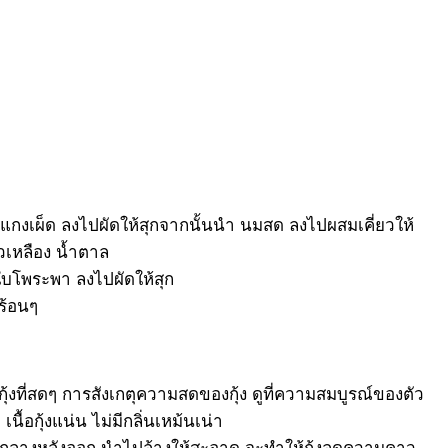
ิกแกงเผ็ด ลงไปผัดให้สุกจากนั้นนำ นมสด ลงไปผสมเคี่ยวให้
วเหลือง น้ำตาล
 ใบโพระพา ลงไปผัดให้สุก
ร้อนๆ
กุ้งที่สดๆ การสังเกตุความสดของกุ้ง ดูที่ความสมบูรณ์ของตัว
เนื้อกุ้งแน่น ไม่มีกลิ่นเหม้นเน่า
ส้นกลางหลังออก นำไปล้างให้สะอาด จะทำให้กุ้งลดความคาว