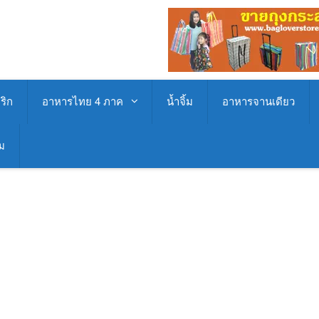
ริก
อาหารไทย 4 ภาค
น้ำจิ้ม
อาหารจานเดียว
่ม