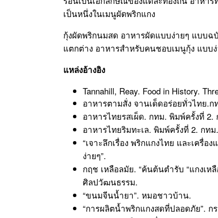
ร้อนเป็นเอกลักษณ์ของแต่ละท้องถิ่น อาหารที
เป็นหนึ่งในเมนูผัดพริกแกง
กุ้งผัดพริกนมสด อาหารผัดแบบง่ายๆ แบบฉบั
แตกต่าง อาหารสำหรับคนชอบเมนูกุ้ง แบบง่า
แหล่งอ้างอิง
Tannahill, Reay. Food in History. Thr
อาหารตามสั่ง จานเด็ดอร่อยทั่วไทย.ก
อาหารไทยรสเผ็ด. กทม. พิมพ์ครั้งที่ 2
อาหารไทยริมทะเล. พิมพ์ครั้งที่ 2. กท
“เจาะลึกเรื่อง พริกแกงไทย และเครื่
ง่ายๆ”.
กฤช เหลือลมัย. “ค้นต้นตำรับ “แกงเหล
ศิลปวัฒนธรรม.
“ขนมจีนน้ำยา”. หมอชาวบ้าน.
“การผลิตน้ำพริกแกงสดที่ปลอดภัย”. กรม