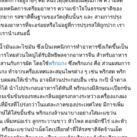
สองเทคนิคการเตรียมอาหาร ความเข้าใจในธรรมชาติของ
ุกยาก รสชาติพื้นฐานของวัตถุดิบนั้นๆ และ สามการปรุง
ของอาหารที่จะอร่อยหรือไม่อยูู่ที่การปรุงรสให้ถูกปาก เรา
่เรานำเสนอนี้
น้ำมันและไขมัน ซึ่งเป็นเทคนิกการทำอาหารซึ่งเกิดขึ้นเป็น
หารไทยส่วนใหญ่ได้รับอิทธิพลจากอาหารจีน สำหรับอาหาร
านกับการผัด โดยใช้
พริกแกง
ซึ่งพริกแกง คือ ส่วนผสมการ
ง ทำจากเครื่องเทศและสมุนไพรต่าง ๆ เช่น พริกสด พริก
ด บดผสมให้เข้ากัน อาจมีส่วนประกอบอื่น เช่น กะปิ น้ำตาล
ก็ได้ นำไปประกอบอาหารได้ทันที พริกแกงมีลักษณะเปียกข้น
มเข้มข้นของรสและกลิ่นอยู่ตรงกลางระหว่างเครื่องแกงผง
ี่มีรสที่โปร่งกว่าในแต่ละภาคของประเทศไทย มีการเพิ่ม
ักษ์ใต้ใส่ขมิ้นชัน พริกแกงล้านนาบางอย่างใส่มะแขว่น
่น เพิ่มหน่อเร่ว ลูกกระวานขาว หัวไพล ดอกผักชีไร่ และหัว
หรือมะแขว่นป่าเม็ดโตเปลือกดำที่ให้รสชาติจัดจ้านเผ็ด