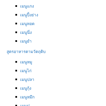
เมนูแกง
เมนูปิ้งย่าง
เมนูทอด
เมนูนึ่ง
เมนูยำ
สูตรอาหารตามวัตถุดิบ
เมนูหมู
เมนูไก่
เมนูปลา
เมนูกุ้ง
เมนูหมึก
เมนูปู