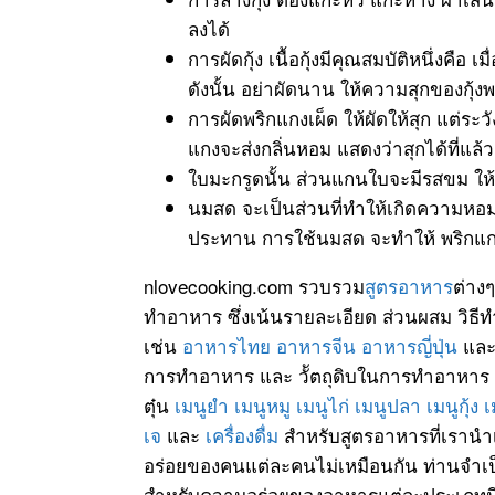
ลงได้
การผัดกุ้ง เนื้อกุ้งมีคุณสมบัติหนึ่งคือ
ดังนั้น อย่าผัดนาน ให้ความสุกของกุ้งพ
การผัดพริกแกงเผ็ด ให้ผัดให้สุก แต่ระว
แกงจะส่งกลิ่นหอม แสดงว่าสุกได้ที่แล้ว
ใบมะกรูดนั้น ส่วนแกนใบจะมีรสขม ใ
นมสด จะเป็นส่วนที่ทำให้เกิดความหอมม
ประทาน การใช้นมสด จะทำให้ พริกแกง
nlovecooking.com รวบรวม
สูตรอาหาร
ต่าง
ทำอาหาร ซึ่งเน้นรายละเอียด ส่วนผสม วิธี
เช่น
อาหารไทย
อาหารจีน
อาหารญี่ปุ่น
แล
การทำอาหาร และ วััตถุดิบในการทำอาหาร
ตุ๋น
เมนูยำ
เมนูหมู
เมนูไก่
เมนูปลา
เมนูกุ้ง
เ
เจ
และ
เครื่องดื่ม
สำหรับสูตรอาหารที่เรานำ
อร่อยของคนแต่ละคนไม่เหมือนกัน ท่านจำเป็
สำหรับความอร่อยของอาหารแต่ละประเภทมีหลั