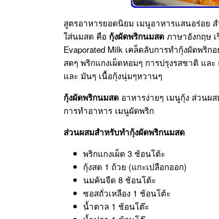
สูตรอาหารยอดนิยม เมนูอาหารแสนอร่อย สำห
ใส่นมสด คือ
ภาษาอังกฤษ เรี
กุ้งผัดพริกนมสด
Evaporated Milk เคล็ดลับการทำกุ้งผัดพริกอยู
สดๆ พริกแกงเผ็ดหอมๆ การปรุงรสชาติ และ เทค
และ มันๆ เนื้อกุ้งนุ่มๆหวานๆ
อาหารง่ายๆ เมนูกุ้ง ส่วน
กุ้งผัดพริกนมสด
การทำอาหาร เมนูผัดพริก
ส่วนผสมสำหรับทำกุ้งผัดพริกนมสด
พริกแกงเผ็ด 3 ช้อนโต้ะ
กุ้งสด 1 ถ้วย (แกะเปลือกออก)
นมค้นจืด 8 ช้อนโต้ะ
ซอสถั่วเหลือง 1 ช้อนโต้ะ
น้ำตาล 1 ช้อนโต๊ะ