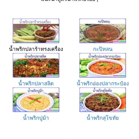
น้ำพริกปลาร้าทรงเครื่อง
กะปิหลน
น้ำพริกปลาสลิด
น้ำพริกอ่องปลากระป๋อง
น้ำพริกปูม้า
น้ำพริกสุโขทัย