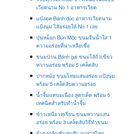
เวียดนาม No 1 อาหารเวียต
แบ๋งดุค Bánh đúc อาหารเวียดนาม
แป้งนุ่ม ไส้อร่อยให้ No 1 เลย
บุ๋นหม็อก Bún Mộc ขนมจีนน้ำใส 1
ความอร่อยที่น่าเหลือเชื่อ
ขนมป่าน Bánh gai ขนมไส้ถั่วเขียว
หวานอร่อย พร้อม 5 เคล็ดลับ
ปากหม้อ ขนมไทยแสนอร่อย แป้งนุ่ม
พร้อม 5 เคล็ดลับความอร่อย
น้ำจิ้มแหนมเนือง สูตรเด็ด พร้อม 5
เทคนิคสำหรับทำน้ำจิ้ม
ข้าวเหนียวทุเรียน ขนมหวานแสน
อร่อย พร้อม 3 เคล็ดลับวิธีทำขนม
ยำดอกอัญชันหมูสับ อาหารไทย