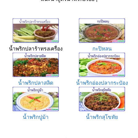
น้ำพริกปลาร้าทรงเครื่อง
กะปิหลน
น้ำพริกปลาสลิด
น้ำพริกอ่องปลากระป๋อง
น้ำพริกปูม้า
น้ำพริกสุโขทัย