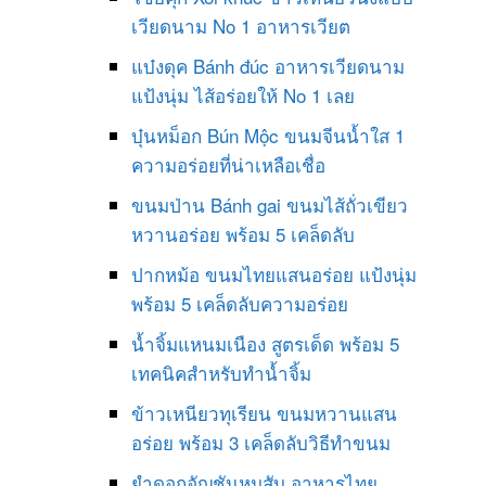
เวียดนาม No 1 อาหารเวียต
แบ๋งดุค Bánh đúc อาหารเวียดนาม
แป้งนุ่ม ไส้อร่อยให้ No 1 เลย
บุ๋นหม็อก Bún Mộc ขนมจีนน้ำใส 1
ความอร่อยที่น่าเหลือเชื่อ
ขนมป่าน Bánh gai ขนมไส้ถั่วเขียว
หวานอร่อย พร้อม 5 เคล็ดลับ
ปากหม้อ ขนมไทยแสนอร่อย แป้งนุ่ม
พร้อม 5 เคล็ดลับความอร่อย
น้ำจิ้มแหนมเนือง สูตรเด็ด พร้อม 5
เทคนิคสำหรับทำน้ำจิ้ม
ข้าวเหนียวทุเรียน ขนมหวานแสน
อร่อย พร้อม 3 เคล็ดลับวิธีทำขนม
ยำดอกอัญชันหมูสับ อาหารไทย