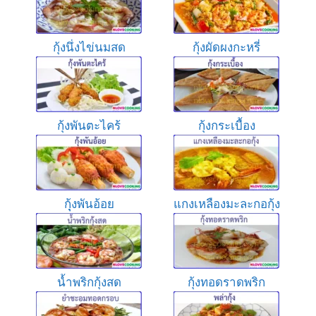
กุ้งนึ่งไข่นมสด
กุ้งผัดผงกะหรี่
กุ้งพันตะไคร้
กุ้งกระเบื้อง
กุุ้งพันอ้อย
แกงเหลืองมะละกอกุ้ง
น้ำพริกกุ้งสด
กุ้งทอดราดพริก