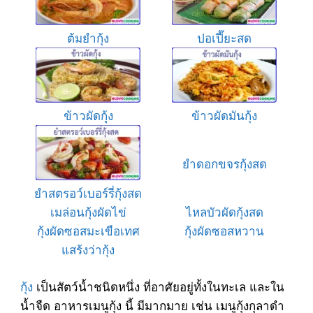
ต้มยำกุ้ง
ปอเปี๊ยะสด
ข้าวผัดกุุ้ง
ข้าวผัดมันกุ้ง
ยำดอกขจรกุ้งสด
ยำสตรอว์เบอร์รี่กุ้งสด
เมล่อนกุ้งผัดไข่
ไหลบัวผัดกุ้งสด
กุ้งผัดซอสมะเขือเทศ
กุ้งผัดซอสหวาน
แสร้งว่ากุ้ง
กุ้ง
เป็นสัตว์น้ำชนิดหนึ่ง ที่อาศัยอยู่ทั้งในทะเล และใน
น้ำจืด อาหารเมนูกุ้ง นี้ มีมากมาย เช่น เมนูกุ้งกุลาดำ