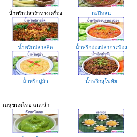
น้ำพริกปลาร้าทรงเครื่อง
กะปิหลน
น้ำพริกปลาสลิด
น้ำพริกอ่องปลากระป๋อง
น้ำพริกปูม้า
น้ำพริกสุโขทัย
เมนูขนมไทย แนะนำ