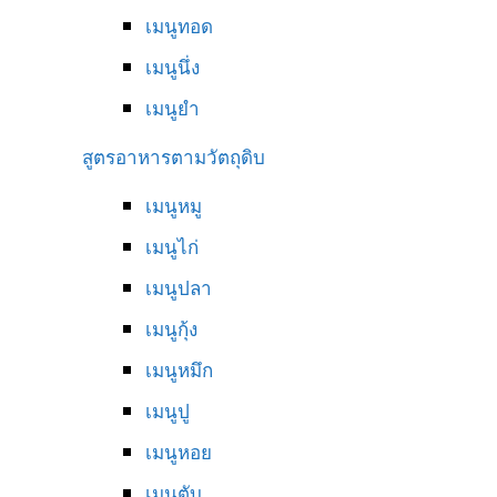
เมนูทอด
เมนูนึ่ง
เมนูยำ
สูตรอาหารตามวัตถุดิบ
เมนูหมู
เมนูไก่
เมนูปลา
เมนูกุ้ง
เมนูหมึก
เมนูปู
เมนูหอย
เมนูตับ