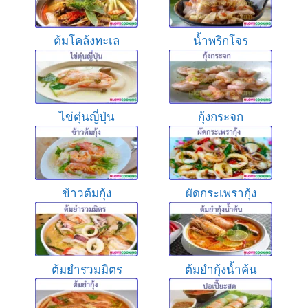
ต้มโคล้งทะเล
น้ำพริกโจร
ไข่ตุ๋นญี่ปุ่น
กุ้งกระจก
ข้าวต้มกุ้ง
ผัดกระเพรากุ้ง
ต้มยำรวมมิตร
ต้มยำกุ้งน้ำค้น