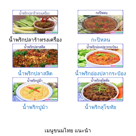
น้ำพริกปลาร้าทรงเครื่อง
กะปิหลน
น้ำพริกปลาสลิด
น้ำพริกอ่องปลากระป๋อง
น้ำพริกปูม้า
น้ำพริกสุโขทัย
เมนูขนมไทย แนะนำ