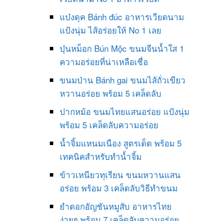
แบ๋งดุค Bánh đúc อาหารเวียดนาม
แป้งนุ่ม ไส้อร่อยให้ No 1 เลย
บุ๋นหม็อก Bún Mộc ขนมจีนน้ำใส 1
ความอร่อยที่น่าเหลือเชื่อ
ขนมป่าน Bánh gai ขนมไส้ถั่วเขียว
หวานอร่อย พร้อม 5 เคล็ดลับ
ปากหม้อ ขนมไทยแสนอร่อย แป้งนุ่ม
พร้อม 5 เคล็ดลับความอร่อย
น้ำจิ้มแหนมเนือง สูตรเด็ด พร้อม 5
เทคนิคสำหรับทำน้ำจิ้ม
ข้าวเหนียวทุเรียน ขนมหวานแสน
อร่อย พร้อม 3 เคล็ดลับวิธีทำขนม
ยำดอกอัญชันหมูสับ อาหารไทย
ง่ายๆ พร้อม 7 เคล็ดลับความอร่อย