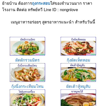
ย้ายบ้าน ต้องการ
ใส่ของจำนวนมาก ราคา
ถุงกระสอบ
โรงงาน ติดต่อ ทรัพย์ทวี Line ID : nongnlove
เมนูอาหารอร่อยๆ สูตรอาหารแนะนำ สำหรับวันนี้
ผัดผักรวมมิตร
กุ้งผัดเห็ดหอม
กุ้งนึ่งกระเทียมโทน
ผัดเต้าหู้หมูสับ