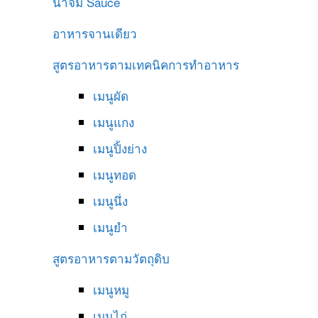
น้ำจิ้ม
Sauce
อาหารจานเดียว
สูตรอาหารตามเทคนิคการทำอาหาร
เมนูผัด
เมนูแกง
เมนูปิ้งย่าง
เมนูทอด
เมนูนึ่ง
เมนูยำ
สูตรอาหารตามวัตถุดิบ
เมนูหมู
เมนูไก่