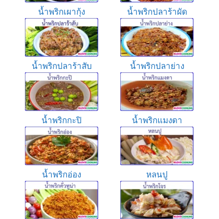
น้ำพริกเผากุ้ง
น้ำพริกปลาร้าผัด
น้ำพริกปลาร้าสับ
น้ำพริกปลาย่าง
น้ำพริกกะปิ
น้ำพริกแมงดา
น้ำพริกอ่อง
หลนปู