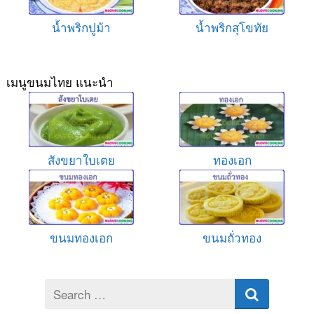
น้ำพริกปูม้า
น้ำพริกสุโขทัย
เมนูขนมไทย แนะนำ
สังขยาใบเตย
ทองเอก
ขนมทองเอก
ขนมถั่วทอง
Search
for