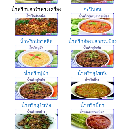
น้ำพริกปลาร้าทรงเครื่อง
กะปิหลน
น้ำพริกปลาสลิด
น้ำพริกอ่องปลากระป๋อง
น้ำพริกปูม้า
น้ำพริกสุโขทัย
น้ำพริกสุโขทัย
น้ำพริกขี้กา