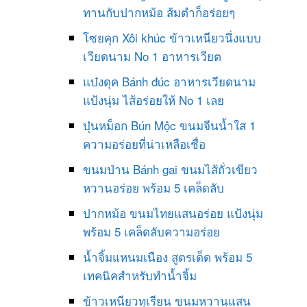
ทานกับปากหม้อ ส้มตำก็อร่อยๆ
โซยคุก Xôi khúc ข้าวเหนียวนึ่งแบบ
เวียดนาม No 1 อาหารเวียต
แบ๋งดุค Bánh đúc อาหารเวียดนาม
แป้งนุ่ม ไส้อร่อยให้ No 1 เลย
บุ๋นหม็อก Bún Mộc ขนมจีนน้ำใส 1
ความอร่อยที่น่าเหลือเชื่อ
ขนมป่าน Bánh gai ขนมไส้ถั่วเขียว
หวานอร่อย พร้อม 5 เคล็ดลับ
ปากหม้อ ขนมไทยแสนอร่อย แป้งนุ่ม
พร้อม 5 เคล็ดลับความอร่อย
น้ำจิ้มแหนมเนือง สูตรเด็ด พร้อม 5
เทคนิคสำหรับทำน้ำจิ้ม
ข้าวเหนียวทุเรียน ขนมหวานแสน