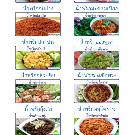
น้ำพริกกบย่าง
น้ำพริกมะขามเปียก
น้ำพริกปลาป่น
น้ำพริกอ่องทูน่า
น้ำพริกกล้วยดิบ
น้ำพริกมะเขือพวง
น้ำพริกกุ้งสด
น้ำพริกหมูโคราช