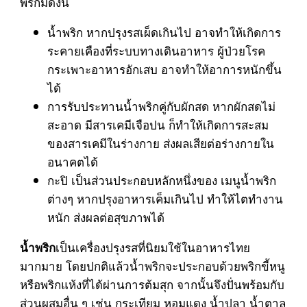
พริกมีดังนี้
น้ำพริก หากปรุงรสเผ็ดเกินไป อาจทำให้เกิดการ
ระคายเคืองที่ระบบทางเดินอาหาร ผู้ป่วยโรค
กระเพาะอาหารอักเสบ อาจทำให้อาการหนักขึ้น
ได้
การรับประทานน้ำพริกคู่กับผักสด หากผักสดไม่
สะอาด มีสารเคมีเจือปน ก็ทำให้เกิดการสะสม
ของสารเคมีในร่างกาย ส่งผลเสียต่อร่างกายใน
อนาคตได้
กะปิ เป็นส่วนประกอบหลักหนึ่งของ เมนูน้ำพริก
ต่างๆ หากปรุงอาหารเค็มเกินไป ทำให้ไตทำงาน
หนัก ส่งผลต่อสุขภาพได้
เป็นเครื่องปรุงรสที่นิยมใช้ในอาหารไทย
น้ำพริก
มากมาย โดยปกติแล้วน้ำพริกจะประกอบด้วยพริกขี้หนู
หรือพริกแห้งที่ได้ผ่านการต้มสุก จากนั้นจึงปั่นพร้อมกับ
ส่วนผสมอื่น ๆ เช่น กระเทียม หอมแดง น้ำปลา น้ำตาล