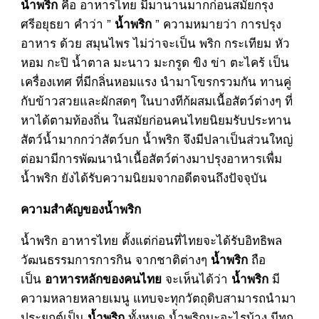
คือ อาหารไทย มีมานานมากก่อนสมัยกรุง
น้ำพริก
ศรีอยุธยา คำว่า ”
” ความหมายว่า การปรุง
น้ำพริก
อาหาร ด้วย สมุนไพร ไม่ว่าจะเป็น พริก กระเทียม หัว
หอม กะปิ น้ำตาล มะนาว มะกรูด ขิง ข่า ตะไคร้ เป็น
เครื่องเทศ ที่มีกลิ่นหอมแรง นำมาโขรกรวมกัน ทานคู่
กับข้าวสวยและผักสดๆ ในบางทีก้ผสมเนื้อสัตว์ต่างๆ ที่
หาได้ตามท้องถิ่น ในสมัยก่อนคนไทยนิยมรับประทาน
สัตว์น้ำมากกว่าสัตว์บก น้ำพริก จึงมีปลาเป็นส่วนใหญ่
ต่อมามีการพัฒนานำเนื้อสัตว์ต่างมาปรุงอาหารเพื่ม
น้ำพริก ยังได้รับความนิยมจากอดีตจนถึงปัจจุบัน
ความสำคัญของน้ำพริก
น้ำพริก อาหารไทย ตั้งแต่ก่อนที่ไทยจะได้รับอิทธิพล
วัฒนธรรมการการกิน จากชาติต่างๆ
ถือ
น้ำพริก
เป็น
จะเห็นได้ว่า
มี
อาหารหลักของคนไทย
น้ำพริก
ความหลายหลายเมนู แทบจะทุกวัตถุดิบสามารถนำมา
ประยุกต์เป็น
ทั้งหมด น้ำพริกมะอะไรบ้าง มีทุก
น้ำพริก