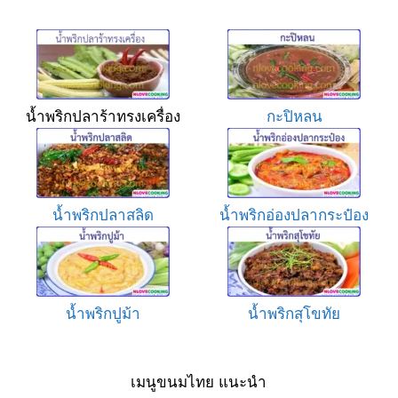
น้ำพริกปลาร้าทรงเครื่อง
กะปิหลน
น้ำพริกปลาสลิด
น้ำพริกอ่องปลากระป๋อง
น้ำพริกปูม้า
น้ำพริกสุโขทัย
เมนูขนมไทย แนะนำ