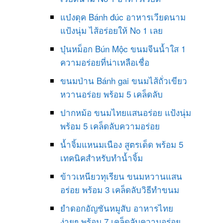
แบ๋งดุค Bánh đúc อาหารเวียดนาม
แป้งนุ่ม ไส้อร่อยให้ No 1 เลย
บุ๋นหม็อก Bún Mộc ขนมจีนน้ำใส 1
ความอร่อยที่น่าเหลือเชื่อ
ขนมป่าน Bánh gai ขนมไส้ถั่วเขียว
หวานอร่อย พร้อม 5 เคล็ดลับ
ปากหม้อ ขนมไทยแสนอร่อย แป้งนุ่ม
พร้อม 5 เคล็ดลับความอร่อย
น้ำจิ้มแหนมเนือง สูตรเด็ด พร้อม 5
เทคนิคสำหรับทำน้ำจิ้ม
ข้าวเหนียวทุเรียน ขนมหวานแสน
อร่อย พร้อม 3 เคล็ดลับวิธีทำขนม
ยำดอกอัญชันหมูสับ อาหารไทย
ง่ายๆ พร้อม 7 เคล็ดลับความอร่อย