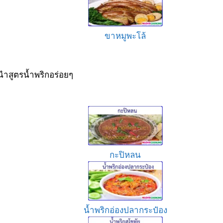
ขาหมูพะโล้
ำสูตรน้ำพริกอร่อยๆ
กะปิหลน
น้ำพริกอ่องปลากระป๋อง