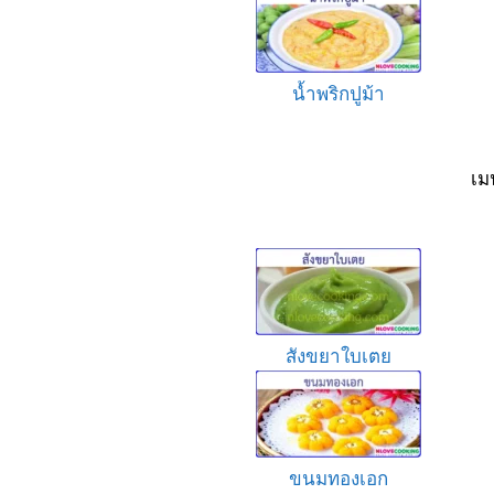
น้ำพริกปูม้า
เม
สังขยาใบเตย
ขนมทองเอก