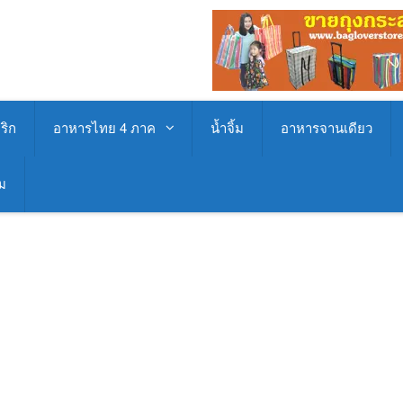
ริก
อาหารไทย 4 ภาค
น้ำจิ้ม
อาหารจานเดียว
่ม