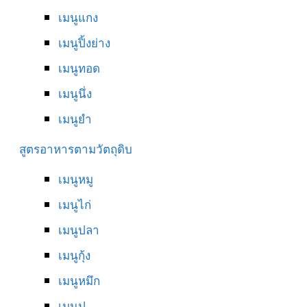
เมนูแกง
เมนูปิ้งย่าง
เมนูทอด
เมนูนึ่ง
เมนูยำ
สูตรอาหารตามวัตถุดิบ
เมนูหมู
เมนูไก่
เมนูปลา
เมนูกุ้ง
เมนูหมึก
เมนูปู