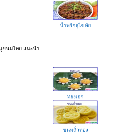
น้ำพริกสุโขทัย
นูขนมไทย แนะนำ
ทองเอก
ขนมถั่วทอง