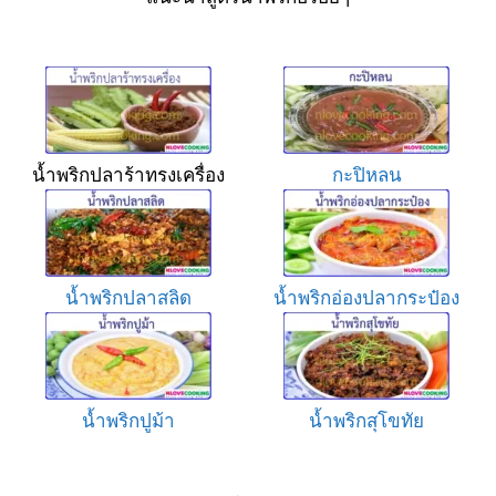
น้ำพริกปลาร้าทรงเครื่อง
กะปิหลน
น้ำพริกปลาสลิด
น้ำพริกอ่องปลากระป๋อง
น้ำพริกปูม้า
น้ำพริกสุโขทัย