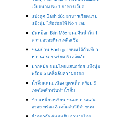
เวียดนาม No 1 อาหารเวียต
แบ๋งดุค Bánh đúc อาหารเวียดนาม
แป้งนุ่ม ไส้อร่อยให้ No 1 เลย
บุ๋นหม็อก Bún Mộc ขนมจีนน้ำใส 1
ความอร่อยที่น่าเหลือเชื่อ
ขนมป่าน Bánh gai ขนมไส้ถั่วเขียว
หวานอร่อย พร้อม 5 เคล็ดลับ
ปากหม้อ ขนมไทยแสนอร่อย แป้งนุ่ม
พร้อม 5 เคล็ดลับความอร่อย
น้ำจิ้มแหนมเนือง สูตรเด็ด พร้อม 5
เทคนิคสำหรับทำน้ำจิ้ม
ข้าวเหนียวทุเรียน ขนมหวานแสน
อร่อย พร้อม 3 เคล็ดลับวิธีทำขนม
ยำดอกอัญชันหมูสับ อาหารไทย